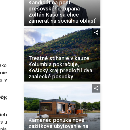
Kandidát na post
prešovského župana
Zoltán Kašo sa chce
zamerať na sociálnu oblasť
Trestné stíhanie v kauze
Kolumbia pokračuje,
ako
Košický kraj predložil dva
nie
znalecké posudky
a v
by,
ich
Kamenec ponúka nové
us u
zážitkové ubytovanie na
enia