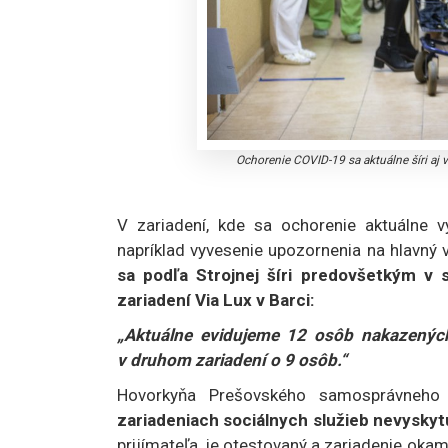
Ochorenie COVID-19 sa aktuálne šíri aj v
V zariadení, kde sa ochorenie aktuálne v
napríklad vyvesenie upozornenia na hlavný
sa podľa Strojnej šíri predovšetkým v
zariadení Via Lux v Barci:
„Aktuálne evidujeme 12 osôb nakazenýc
v druhom zariadení o 9 osôb.“
Hovorkyňa Prešovského samosprávneho
zariadeniach sociálnych služieb nevyskyt
prijímateľa, je otestovaný a zariadenie oka