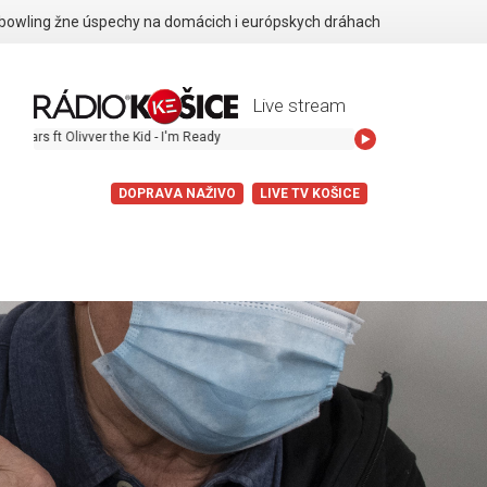
 bowling žne úspechy na domácich i európskych dráhach
Live stream
t Olivver the Kid - I'm Ready
DOPRAVA NAŽIVO
LIVE TV KOŠICE