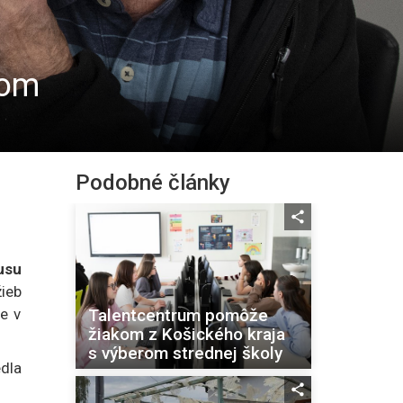
dom
Podobné články
usu
ieb
Talentcentrum pomôže
e v
žiakom z Košického kraja
s výberom strednej školy
edla