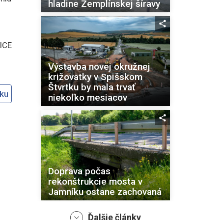
hladine Zemplínskej šíravy
ICE
Výstavba novej okružnej
križovatky v Spišskom
Štvrtku by mala trvať
oku
niekoľko mesiacov
Doprava počas
rekonštrukcie mosta v
Jamníku ostane zachovaná
Ďalšie články