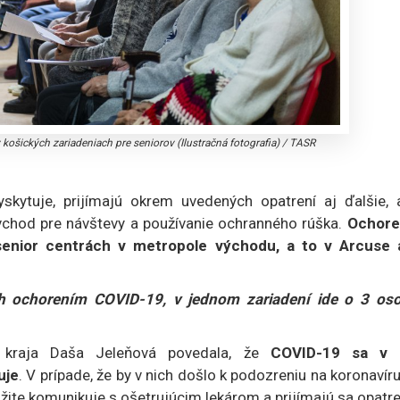
 košických zariadeniach pre seniorov (Ilustračná fotografia)
/
TASR
yskytuje, prijímajú okrem uvedených opatrení aj ďalšie, 
 vchod pre návštevy a používanie ochranného rúška.
Ochore
 senior centrách v metropole východu, a to v Arcuse 
h ochorením COVID-19, v jednom zariadení ide o 3 oso
 kraja Daša Jeleňová povedala, že
COVID-19 sa v 
uje
. V prípade, že by v nich došlo k podozreniu na koronavír
mžite komunikuje s ošetrujúcim lekárom a prijímajú sa opatr