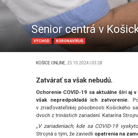
Senior centrá v Košic
VÝCHOD
KORONAVÍRUS
KOŠICE ONLINE
,
25.10.2024 | 03:28
Zatvárať sa však nebudú.
Ochorenie COVID-19 sa aktuálne šíri aj v
však nepredpokladá ich zatvorenie.
Pod
v zriaďovateľskej pôsobnosti Košického sa
dvoch z trinástich zariadení. Katarína Stroj
„V zariadeniach, kde sa COVID-19 vyskytol
Strojná s tým, že zaviedli
opatrenia na zam