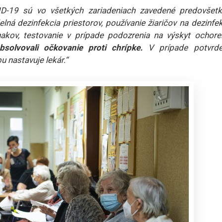
ID-19 sú vo všetkých zariadeniach zavedené predovšet
elná dezinfekcia priestorov, používanie žiaričov na dezinfe
nakov, testovanie v prípade podozrenia na výskyt ochoren
absolvovali očkovanie proti chrípke.
V prípade potvrde
bu nastavuje lekár.“