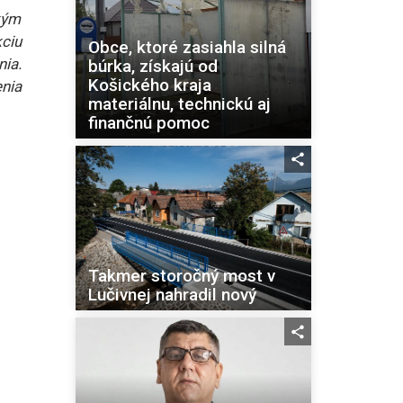
kým
kciu
Obce, ktoré zasiahla silná
ia.
búrka, získajú od
Košického kraja
nia
materiálnu, technickú aj
finančnú pomoc
Takmer storočný most v
Lučivnej nahradil nový