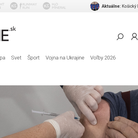
Aktuálne:
Košický
Skizzy Mars f
pa
Svet
Šport
Vojna na Ukrajine
Voľby 2026