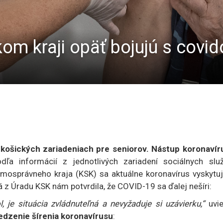
kom kraji opäť bojujú s covi
 košických zariadeniach pre seniorov. Nástup koronavír
ľa informácií z jednotlivých zariadení sociálnych služ
mosprávneho kraja (KSK) sa aktuálne koronavírus vyskytuj
ná z Úradu KSK nám potvrdila, že COVID-19 sa ďalej nešíri:
, je situácia zvládnuteľná a nevyžaduje si uzávierku,“
uvi
edzenie šírenia koronavírusu
: