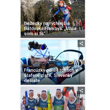
Bežecky najrýchlejšia
Bátovská Fialková: „Užila
som si to“
Francúzky po 34 rokoch v
štafete zlaté, Slovenky
desiate