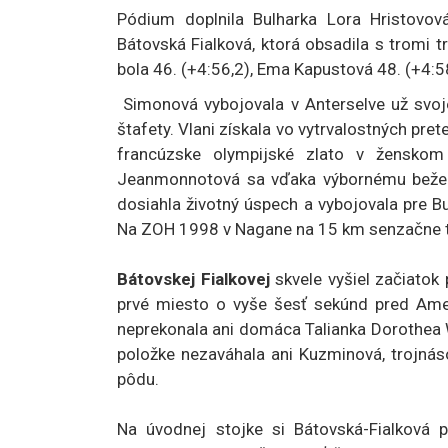
Pódium doplnila Bulharka Lora Hristovová
Bátovská Fialková, ktorá obsadila s tromi 
bola 46. (+4:56,2), Ema Kapustová 48. (+4:
Simonová vybojovala v Anterselve už svoje
štafety. Vlani získala vo vytrvalostných pre
francúzske olympijské zlato v ženskom 
Jeanmonnotová sa vďaka výbornému bežeck
dosiahla životný úspech a vybojovala pre B
Na ZOH 1998 v Nagane na 15 km senzačne t
Bátovskej Fialkovej
skvele vyšiel začiatok 
prvé miesto o vyše šesť sekúnd pred Amer
neprekonala ani domáca Talianka Dorothea W
položke nezaváhala ani Kuzminová, trojnáso
pôdu.
Na úvodnej stojke si Bátovská-Fialková p