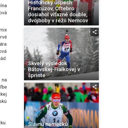
Historický úspech
ína
Francúzov, Oftebro
ová
dosiahol víťazné double,
dvojboby v réžii Nemcov
mix
prvé
ára
ová
iád.
Skvelý výsledok
Bátovskej-Fialkovej v
šprinte
a na
ľbe
ckej
skú
ku.
Slávnu nemeckú