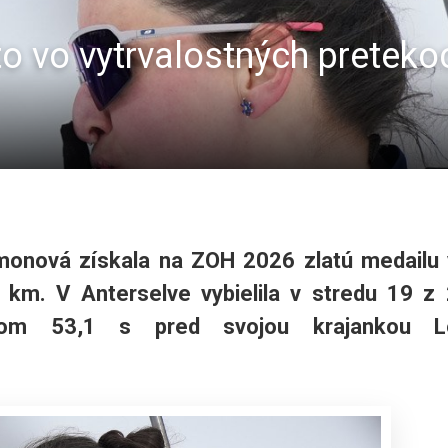
o vo vytrvalostných pretekoc
Simonová získala na ZOH 2026 zlatú medailu
 km. V Anterselve vybielila v stredu 19 z
kom 53,1 s pred svojou krajankou L