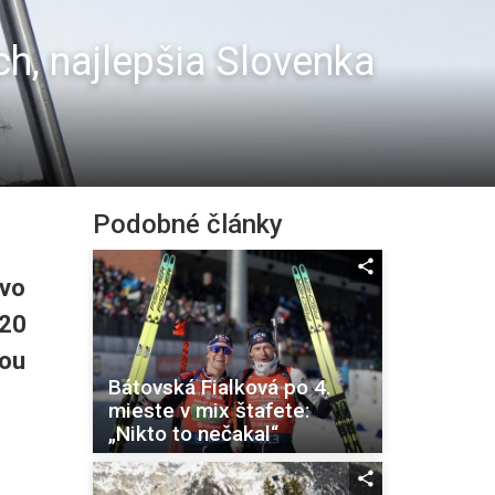
h, najlepšia Slovenka
Podobné články
 vo
 20
ou
Bátovská Fialková po 4.
mieste v mix štafete:
„Nikto to nečakal“