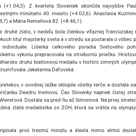
 (+1:04,5). Z kvarteta Sloveniek skončila najvyššie Paul
trestnými minútami 40. miesto (+4:02,6). Anastasia Kuzmin
58,7) a Mária Remeňová 82. (+8:46,1).
 druhé zlato, v nedeľu bola členkou víťaznej francúzskej 
tekoch titul majsterky sveta a v stredu sa postarala o vôbec 
individuále. Líderka celkového poradia Svetového poh
ému výkonu prepracovala na striebornú priečku. Hristov
ulharsko druhú biatlonovú medailu v histórii zimných olymp
riumfovala Jekaterina Dafovská.
pretekov, v úvodnej ležke sklopila všetky terče a dostala s
ičanku Deedru Irwinovú. Čas Slovenky napriek čistej stre
iererová. Dostala sa pred ňu až Simonová. Na prvej strele
bná zlatá medailistka zo ZOH, ktorá sa vrátila na olympij
ripísala prvú trestnú minútu a klesla mimo elitnú desiat