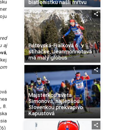
biatlonistku našli mŕtvu
sku
mer
oju
red
Bátovská-Fialková 6. v
 aj
stíhačke, Jeanmonnotová
ová
,
má malý glóbus
skej
som
tová
Majsterkou sveta
thea
Simonová, najlepšou
, 8.
Slovenkou prekvapivo
Kapustová
ska
sia
(6)