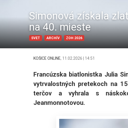
Simonová získala zlat
na 40. mieste
SVET
ARCHÍV
ZOH 2026
KOŠICE ONLINE
,
11.02.2026 | 14:51
Francúzska biatlonistka Julia 
vytrvalostných pretekoch na 15
terčov a vyhrala s násko
Jeanmonnotovou.