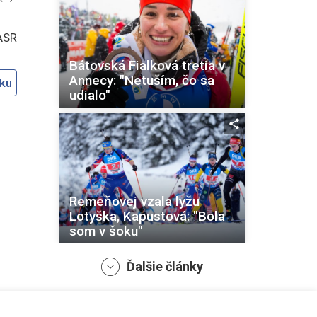
ASR
Bátovská Fialková tretia v
Annecy: "Netuším, čo sa
oku
udialo"
Remeňovej vzala lyžu
Lotyška, Kapustová: "Bola
som v šoku"
Ďalšie články