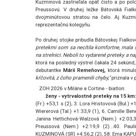
Kuzminová zastrieľala opäť čisto a po pol
Preussovú. V druhej ležke Bátovská Fialk
dvojminútovou stratou na čelo. Aj Kuzmi
reprezentačnú kolegyňu.
Po druhej stojke pribudla Bátovskej Fialkov
pretekmi som sa necítila komfortne, mala
na strelnici. Neboli to vydarené preteky a n
ktorá na posledný výstrel čakala 24 sekúnd,
debutantke
Márii Remeňovej,
ktorá minula
kŕčovitá, z čoho pramenili chyby,"
priznala v 
ZOH 2026 v Miláne a Cortine - biatlon:
ženy - vytrvalostné preteky na 15 km
(Fr.) +53,1 s (2), 3. Lora Hristovová (Bul.)
Wiererová (Tal.) +1:33,9 (1), 6. Camille Ben
Janina Hettichová-Walzová (Nem.) +2:03,3 
Preussová (Nem.) +2:19,9 (2)...40. Pa
KUZMINOVÁ (SR) +4:56,2 (2), 58. Ema KAPUS