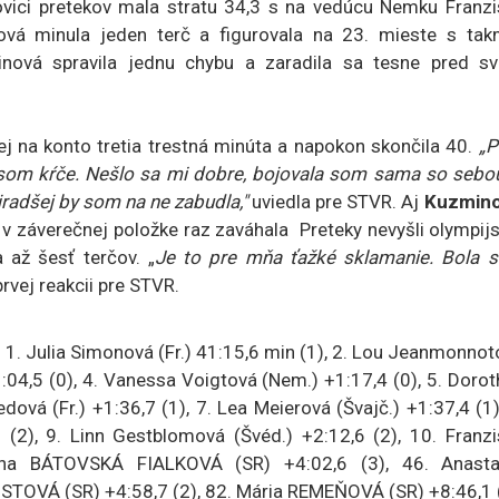
ovici pretekov mala stratu 34,3 s na vedúcu Nemku Franzi
ová minula jeden terč a figurovala na 23. mieste s tak
nová spravila jednu chybu a zaradila sa tesne pred sv
ej na konto tretia trestná minúta a napokon skončila 40.
„P
 som kŕče. Nešlo sa mi dobre, bojovala som sama so sebou
ajradšej by som na ne zabudla,"
uviedla pre STVR. Aj
Kuzmin
 v záverečnej položke raz zaváhala Preteky nevyšli olympij
 až šesť terčov. „
Je to pre mňa ťažké sklamanie. Bola 
prvej reakcii pre STVR.
:
1. Julia Simonová (Fr.) 41:15,6 min (1), 2. Lou Jeanmonno
 +1:04,5 (0), 4. Vanessa Voigtová (Nem.) +1:17,4 (0), 5. Doro
edová (Fr.) +1:36,7 (1), 7. Lea Meierová (Švajč.) +1:37,4 (1)
(2), 9. Linn Gestblomová (Švéd.) +2:12,6 (2), 10. Franzi
ulína BÁTOVSKÁ FIALKOVÁ (SR) +4:02,6 (3), 46. Anasta
TOVÁ (SR) +4:58,7 (2), 82. Mária REMEŇOVÁ (SR) +8:46,1 