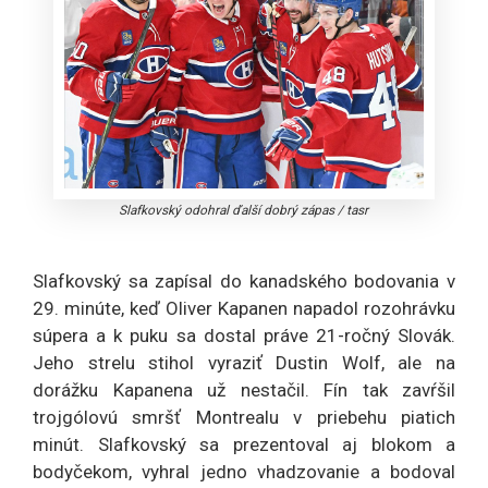
Slafkovský odohral ďalší dobrý zápas
/
tasr
Slafkovský sa zapísal do kanadského bodovania v
29. minúte, keď Oliver Kapanen napadol rozohrávku
súpera a k puku sa dostal práve 21-ročný Slovák.
Jeho strelu stihol vyraziť Dustin Wolf, ale na
dorážku Kapanena už nestačil. Fín tak zavŕšil
trojgólovú smršť Montrealu v priebehu piatich
minút. Slafkovský sa prezentoval aj blokom a
bodyčekom, vyhral jedno vhadzovanie a bodoval