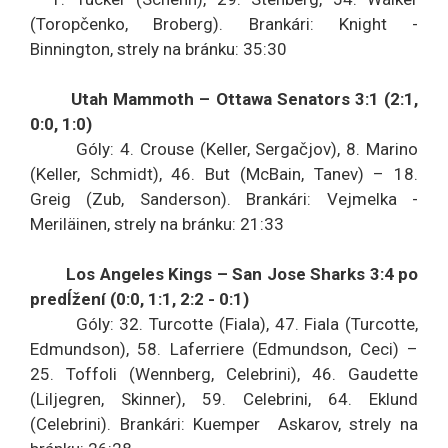
(Toropčenko, Broberg). Brankári: Knight -
Binnington, strely na bránku: 35:30
Utah Mammoth – Ottawa Senators 3:1 (2:1,
0:0, 1:0)
Góly: 4. Crouse (Keller, Sergačjov), 8. Marino
(Keller, Schmidt), 46. But (McBain, Tanev) – 18.
Greig (Zub, Sanderson). Brankári: Vejmelka -
Meriläinen, strely na bránku: 21:33
Los Angeles Kings – San Jose Sharks 3:4 po
predĺžení (0:0, 1:1, 2:2 - 0:1)
Góly: 32. Turcotte (Fiala), 47. Fiala (Turcotte,
Edmundson), 58. Laferriere (Edmundson, Ceci) –
25. Toffoli (Wennberg, Celebrini), 46. Gaudette
(Liljegren, Skinner), 59. Celebrini, 64. Eklund
(Celebrini). Brankári: Kuemper Askarov, strely na