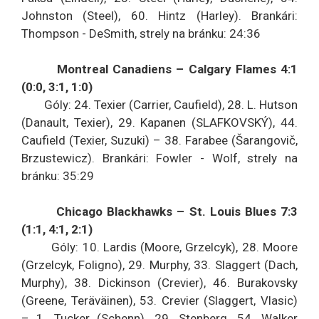
Johnston (Steel), 60. Hintz (Harley). Brankári:
Thompson - DeSmith, strely na bránku: 24:36
Montreal Canadiens – Calgary Flames 4:1
(0:0, 3:1, 1:0)
Góly: 24. Texier (Carrier, Caufield), 28. L. Hutson
(Danault, Texier), 29. Kapanen (SLAFKOVSKÝ), 44.
Caufield (Texier, Suzuki) – 38. Farabee (Šarangovič,
Brzustewicz). Brankári: Fowler - Wolf, strely na
bránku: 35:29
Chicago Blackhawks – St. Louis Blues 7:3
(1:1, 4:1, 2:1)
Góly: 10. Lardis (Moore, Grzelcyk), 28. Moore
(Grzelcyk, Foligno), 29. Murphy, 33. Slaggert (Dach,
Murphy), 38. Dickinson (Crevier), 46. Burakovsky
(Greene, Teräväinen), 53. Crevier (Slaggert, Vlasic)
– 1. Tucker (Schenn), 29. Stenberg, 54. Walker