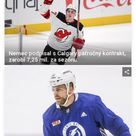
Nemec podpísal s Calgary päťročný kontrakt,
zarobí 7,25 mil. za sezónu