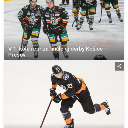
V 1. kole repríza finále aj derby Košice -
Prešov