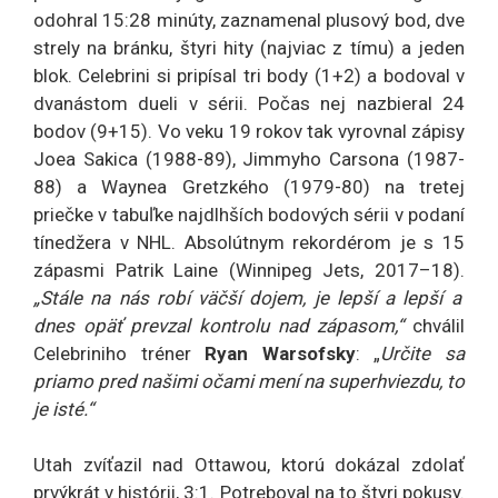
odohral 15:28 minúty, zaznamenal plusový bod, dve
strely na bránku, štyri hity (najviac z tímu) a jeden
blok. Celebrini si pripísal tri body (1+2) a bodoval v
dvanástom dueli v sérii. Počas nej nazbieral 24
bodov (9+15). Vo veku 19 rokov tak vyrovnal zápisy
Joea Sakica (1988-89), Jimmyho Carsona (1987-
88) a Waynea Gretzkého (1979-80) na tretej
priečke v tabuľke najdlhších bodových sérii v podaní
tínedžera v NHL. Absolútnym rekordérom je s 15
zápasmi Patrik Laine (Winnipeg Jets, 2017–18).
„Stále na nás robí väčší dojem, je lepší a lepší a
dnes opäť prevzal kontrolu nad zápasom,“
chválil
Celebriniho tréner
Ryan Warsofsky
: „
Určite sa
priamo pred našimi očami mení na superhviezdu, to
je isté.“
Utah zvíťazil nad Ottawou, ktorú dokázal zdolať
prvýkrát v histórii, 3:1. Potreboval na to štyri pokusy.