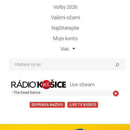
Voľby 2026
Vašimi očami
Najčítanejšie
Moje konto
Viac
Live stream
d Dance
DOPRAVA NAŽIVO
LIVE TV KOŠICE