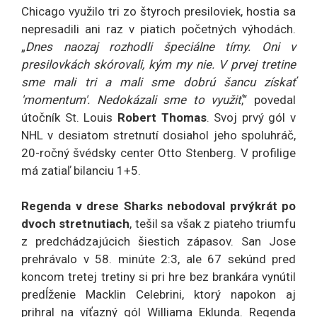
Chicago využilo tri zo štyroch presiloviek, hostia sa
nepresadili ani raz v piatich početných výhodách.
„
Dnes naozaj rozhodli špeciálne tímy. Oni v
presilovkách skórovali, kým my nie. V prvej tretine
sme mali tri a mali sme dobrú šancu získať
'momentum'. Nedokázali sme to využiť
,“ povedal
útočník St. Louis
Robert Thomas
. Svoj prvý gól v
NHL v desiatom stretnutí dosiahol jeho spoluhráč,
20-ročný švédsky center Otto Stenberg. V profilige
má zatiaľ bilanciu 1+5.
Regenda v drese Sharks nebodoval prvýkrát po
dvoch stretnutiach
, tešil sa však z piateho triumfu
z predchádzajúcich šiestich zápasov. San Jose
prehrávalo v 58. minúte 2:3, ale 67 sekúnd pred
koncom tretej tretiny si pri hre bez brankára vynútil
predĺženie Macklin Celebrini, ktorý napokon aj
prihral na víťazný gól Williama Eklunda. Regenda