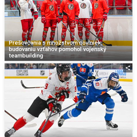
Prešovčania s množstvom noviniek,
budovaniu vzťahov pomohol vojenský
teambuilding