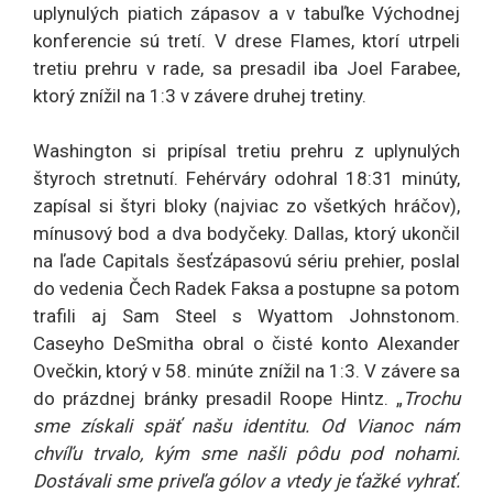
uplynulých piatich zápasov a v tabuľke Východnej
konferencie sú tretí. V drese Flames, ktorí utrpeli
tretiu prehru v rade, sa presadil iba Joel Farabee,
ktorý znížil na 1:3 v závere druhej tretiny.
Washington si pripísal tretiu prehru z uplynulých
štyroch stretnutí. Fehérváry odohral 18:31 minúty,
zapísal si štyri bloky (najviac zo všetkých hráčov),
mínusový bod a dva bodyčeky. Dallas, ktorý ukončil
na ľade Capitals šesťzápasovú sériu prehier, poslal
do vedenia Čech Radek Faksa a postupne sa potom
trafili aj Sam Steel s Wyattom Johnstonom.
Caseyho DeSmitha obral o čisté konto Alexander
Ovečkin, ktorý v 58. minúte znížil na 1:3. V závere sa
do prázdnej bránky presadil Roope Hintz. „
Trochu
sme získali späť našu identitu. Od Vianoc nám
chvíľu trvalo, kým sme našli pôdu pod nohami.
Dostávali sme priveľa gólov a vtedy je ťažké vyhrať.