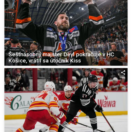
Šešťnásobný majster Deyl pokračuje v HC
Košice, vrátil sa útočník Kiss