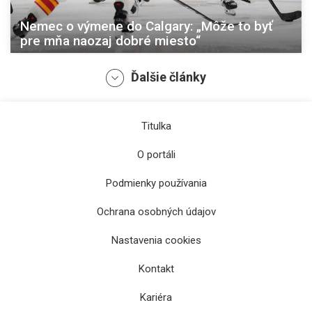
Nemec o výmene do Calgary: „Môže to byť
pre mňa naozaj dobré miesto“
Ďalšie články
Titulka
O portáli
Podmienky používania
Ochrana osobných údajov
Šatan zostane na čele SZĽH aj nasledujúce
Nastavenia cookies
štyri roky
Kontakt
Kariéra