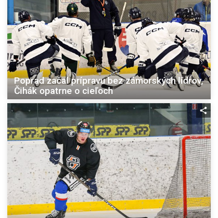
Poprad začal prípravu bez zámorských lídrov,
Čihák opatrne o cieľoch