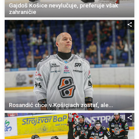
Gajdoš Košice nevylučuje, preferuje však
zahraničie
Rosandić chce v Košiciach zostať, ale...