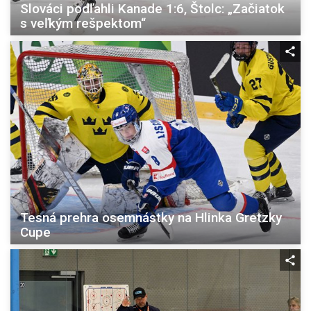
Slováci podľahli Kanade 1:6, Štolc: „Začiatok
s veľkým rešpektom“
Tesná prehra osemnástky na Hlinka Gretzky
Cupe