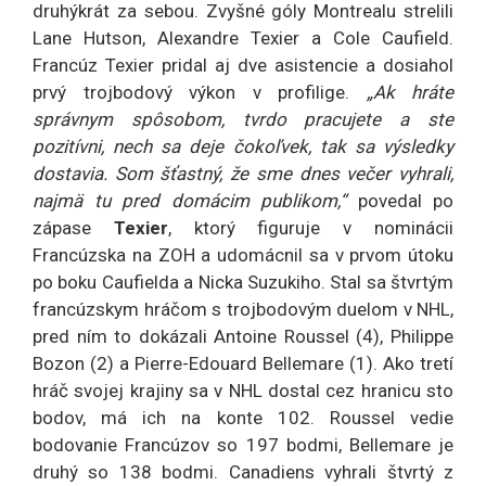
druhýkrát za sebou. Zvyšné góly Montrealu strelili
Lane Hutson, Alexandre Texier a Cole Caufield.
Francúz Texier pridal aj dve asistencie a dosiahol
prvý trojbodový výkon v profilige.
„Ak hráte
správnym spôsobom, tvrdo pracujete a ste
pozitívni, nech sa deje čokoľvek, tak sa výsledky
dostavia. Som šťastný, že sme dnes večer vyhrali,
najmä tu pred domácim publikom,“
povedal po
zápase
Texier
, ktorý figuruje v nominácii
Francúzska na ZOH a udomácnil sa v prvom útoku
po boku Caufielda a Nicka Suzukiho. Stal sa štvrtým
francúzskym hráčom s trojbodovým duelom v NHL,
pred ním to dokázali Antoine Roussel (4), Philippe
Bozon (2) a Pierre-Edouard Bellemare (1). Ako tretí
hráč svojej krajiny sa v NHL dostal cez hranicu sto
bodov, má ich na konte 102. Roussel vedie
bodovanie Francúzov so 197 bodmi, Bellemare je
druhý so 138 bodmi. Canadiens vyhrali štvrtý z