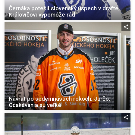
Černáka potešil slovenský úspech v drafte,
Královičovi vypomôže rád
Návrat po sedemnástich rokoch. Jurčo:
Očakávania sú veľké