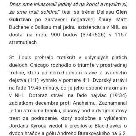
Dnes sme inkasovali jediný až na konci a myslím si,
že sme hrali solídne,
“ tešil sa tréner Dallasu
Glen
Gulutzan
po zastavení negatívnej šnúry. Matt
Duchene z Dallasu mal jednu asistenciu a v NHL sa
dostal na métu 900 bodov (374+526) v 1157
stretnutiach.
St. Louis prehralo tretíkrát v uplynulých piatich
dueloch. Chicago rozhodlo o triumfe v prostrednej
tretine, ktorú po nerozhodnom stave z úvodného
dejstva (1:1) vyhralo v pomere 4:1. Dvorský strávil
na ľade 19:45 minúty, čo je jeho osobné maximum
v NHL. Doteraz strávil na ľade najviac (19:34)
začiatkom decembra proti Anaheimu. Zaznamenal
jednu strelu na bránku, plusový bod a dvojminútový
trest za podrazenie, ktorý spoločne s vylúčením
Jordana Kyroua viedol k presilovke Blackhawks o
dvoch hráčov a gólu Andreho Burakovského na 6:2.