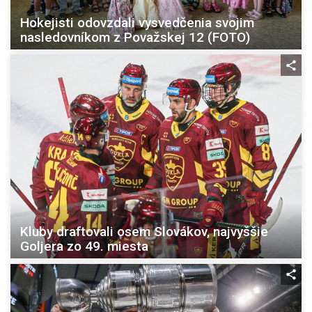
Hokejisti odovzdali vysvedčenia svojim
nasledovníkom z Považskej 12 (FOTO)
Kluby draftovali osem Slovákov, najvyššie
Goljera zo 49. miesta