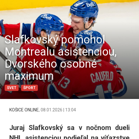
Slafkovský pomohol
Montrealu asistenciou,
Dvorského osobné
maximum
SVET
ŠPORT
KOŠICE ONLINE
,
08.01.2026 | 13:04
Juraj Slafkovský sa v nočnom dueli
NHL asistenciou podieľal na víťazstve