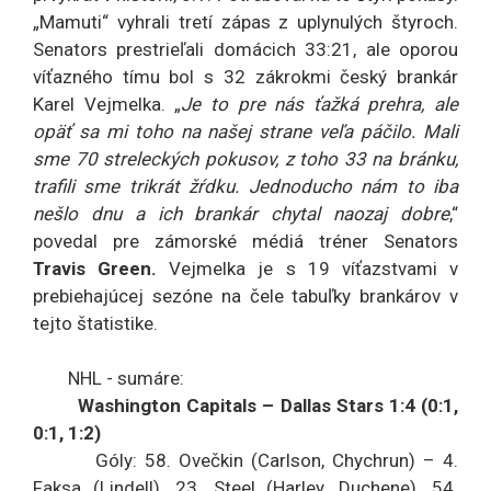
„Mamuti“ vyhrali tretí zápas z uplynulých štyroch.
Senators prestrieľali domácich 33:21, ale oporou
víťazného tímu bol s 32 zákrokmi český brankár
Karel Vejmelka. „
Je to pre nás ťažká prehra, ale
opäť sa mi toho na našej strane veľa páčilo. Mali
sme 70 streleckých pokusov, z toho 33 na bránku,
trafili sme trikrát žŕdku. Jednoducho nám to iba
nešlo dnu a ich brankár chytal naozaj dobre
,“
povedal pre zámorské médiá tréner Senators
Travis Green.
Vejmelka je s 19 víťazstvami v
prebiehajúcej sezóne na čele tabuľky brankárov v
tejto štatistike.
NHL - sumáre:
Washington Capitals – Dallas Stars 1:4 (0:1,
0:1, 1:2)
Góly: 58. Ovečkin (Carlson, Chychrun) – 4.
Faksa (Lindell), 23. Steel (Harley, Duchene), 54.