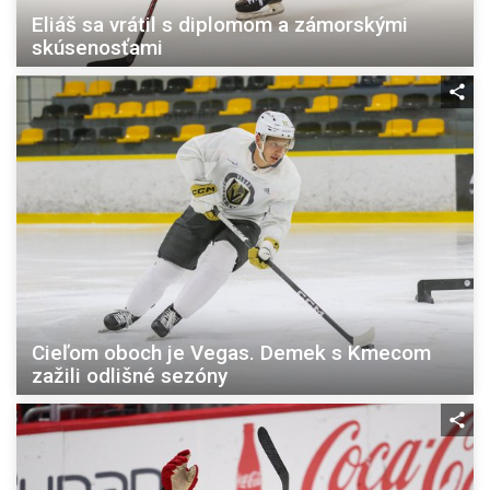
Eliáš sa vrátil s diplomom a zámorskými
skúsenosťami
Cieľom oboch je Vegas. Demek s Kmecom
zažili odlišné sezóny