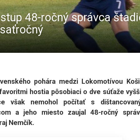
ostup 48-ročný správca štad
dsaťročný
lovenského pohára medzi Lokomotívou Koš
 favoritmi hostia pôsobiaci o dve súťaže vyšš
ice však nemohol počítať s dištancovan
om a jeho miesto zaujal 48-ročný správ
raj Nemčík.