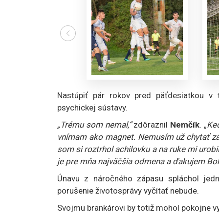
Nastúpiť pár rokov pred päťdesiatkou v 
psychickej sústavy.
„Trému som nemal,“
zdôraznil
Nemčík
. „
Keď
vnímam ako magnet. Nemusím už chytať zápa
som si roztrhol achilovku a na ruke mi urob
je pre mňa najväčšia odmena a ďakujem Bohu 
Únavu z náročného zápasu spláchol jed
porušenie životosprávy vyčítať nebude.
Svojmu brankárovi by totiž mohol pokojne vy