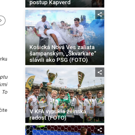
postup Kapverd
Košická Nová Ves zaliata
šampanským, „Škvarkare“
rku
slávili ako PSG (FOTO)
ptu
kmi
. To
ite
V KFA vypukla žilinská
radosť (FOTO)