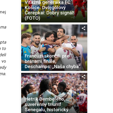
Víťazná generálka FC
Košice. Dvojgólový
mej
Čerepkai: Dobrý signál!
(FOTO)
 ma
pta
 to
deli
Francúzi skončili pre
bránami finále,
a vo
Deschamps: „Naša chyba“
edy
zna.
Hetrik Dembeleho,
suverénny triumf
Senegalu, historický