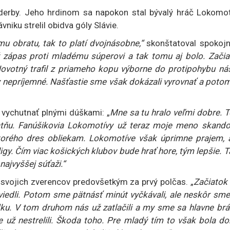
rby. Jeho hrdinom sa napokon stal bývalý hráč Lokomot
niku strelil obidva góly Slávie.
u obratu, tak to platí dvojnásobne,“
skonštatoval spokoj
 zápas proti mladému súperovi a tak tomu aj bolo. Začia
Novotný trafil z priameho kopu výborne do protipohybu ná
dy nepríjemné. Našťastie sme však dokázali vyrovnať a poto
 vychutnať plnými dúškami: „
Mne sa tu hralo veľmi dobre. 
atňu. Fanúšikovia Lokomotívy už teraz moje meno skando
torého dres obliekam. Lokomotíve však úprimne prajem, 
ligy. Čím viac košických klubov bude hrať hore, tým lepšie. 
najvyššej súťaži.“
 svojich zverencov predovšetkým za prvý polčas. „
Začiatok 
iedli. Potom sme pätnásť minút vyčkávali, ale neskôr sme
adku. V tom druhom nás už zatlačili a my sme sa hlavne brán
e už nestrelili. Škoda toho. Pre mladý tím to však bola d