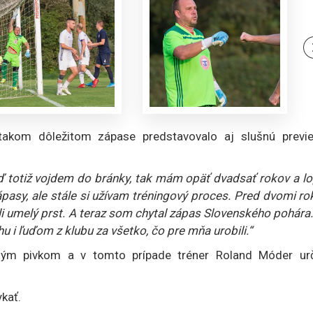
takom dôležitom zápase predstavovalo aj slušnú previe
 totiž vojdem do bránky, tak mám opäť dvadsať rokov a lo
sy, ale stále si užívam tréningový proces. Pred dvomi ro
ili umelý prst. A teraz som chytal zápas Slovenského pohára
i ľuďom z klubu za všetko, čo pre mňa urobili.“
ným pivkom a v tomto prípade tréner Roland Móder urč
kať.