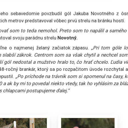
u a jeho sebavedomie povzbudil gól Jakuba Novotného z ôs
ich metrov predstavoval vôbec prvú strelu na bránku hostí.
ľovať som to teda nemohol. Preto som to napálil a samého
oval svoju parádnu strelu
Novotný.
ľne o najmenej želaný začiatok zápasu.
„Pri tom góle lo
 slabší zákrok. Centrom som sa však chytil a nechcel som
 gól nedostal a mužstvo hralo to, čo hrať chcelo. Ľudia vi
48-ročný brankár, ktorý sa po rozpačitom úvode rozchytal 
epustil.
„Po príchode na trávnik som si spomenul na časy, k
 a ak by mi to povedal niekto vtedy, tak ho vyhlásim za blá
s chlapcami postupujeme ďalej.“