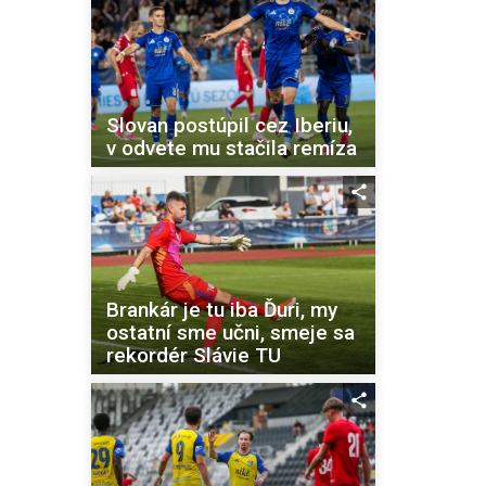
Slovan postúpil cez Iberiu,
v odvete mu stačila remíza
Brankár je tu iba Ďuri, my
ostatní sme učni, smeje sa
rekordér Slávie TU