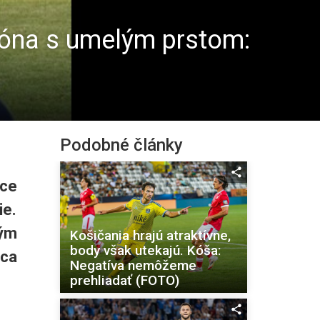
ióna s umelým prstom:
Podobné články
ice
ie.
ým
Košičania hrajú atraktívne,
body však utekajú. Kóša:
ca
Negatíva nemôžeme
prehliadať (FOTO)