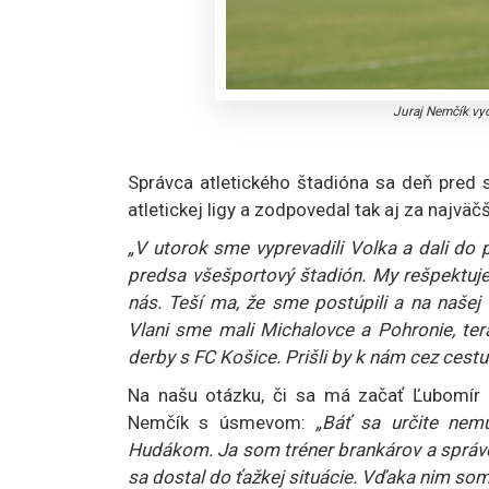
Juraj Nemčík vy
Správca atletického štadióna sa deň pred 
atletickej ligy a zodpovedal tak aj za najvä
„V utorok sme vyprevadili Volka a dali do p
predsa všešportový štadión. My rešpektuje
nás. Teší ma, že sme postúpili a na našej
Vlani sme mali Michalovce a Pohronie, ter
derby s FC Košice. Prišli by k nám cez cestu a
Na našu otázku, či sa má začať Ľubomír 
Nemčík s úsmevom:
„Báť sa určite nem
Hudákom. Ja som tréner brankárov a správc
sa dostal do ťažkej situácie. Vďaka nim som h