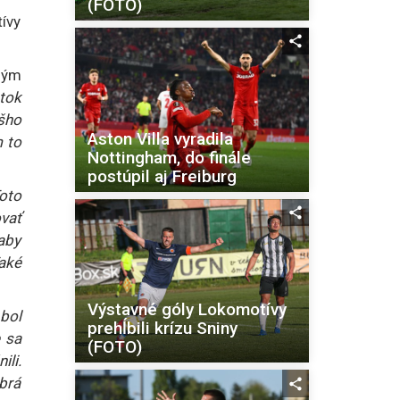
(FOTO)
ívy
ným
tok
šho
Aston Villa vyradila
m to
Nottingham, do finále
postúpil aj Freiburg
Toto
vať
aby
Také
Výstavné góly Lokomotívy
bol
prehĺbili krízu Sniny
 sa
(FOTO)
ili.
obrá