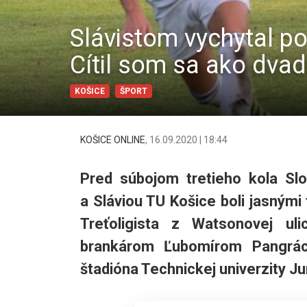
Slávistom vychytal p
Cítil som sa ako dva
KOŠICE
ŠPORT
KOŠICE ONLINE
,
16.09.2020 | 18:44
Pred súbojom tretieho kola S
a Sláviou TU Košice boli jasnými
Treťoligista z Watsonovej ul
brankárom Ľubomírom Pangrác
štadióna Technickej univerzity Ju