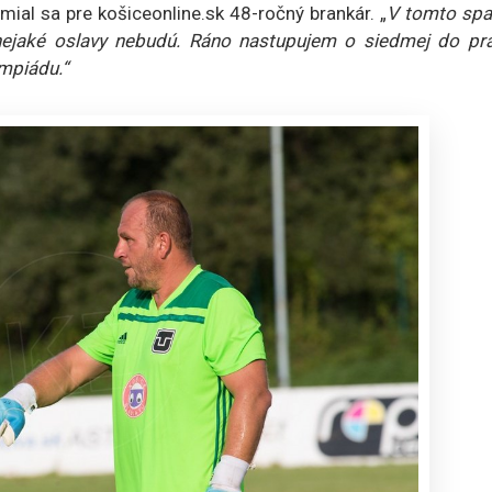
mial sa pre košiceonline.sk 48-ročný brankár. „
V tomto spa
nejaké oslavy nebudú. Ráno nastupujem o siedmej do prá
mpiádu.“