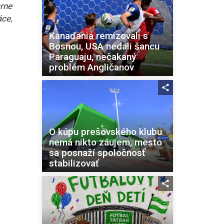
rne
ce,
Kanaďania remizovali s
Bosnou, USA nedali šancu
Paraguaju, nečakaný
problém Angličanov
O kúpu prešovského klubu
nemá nikto záujem, mesto
sa posnaží spoločnosť
stabilizovať