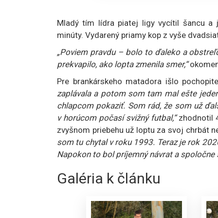
Mladý tím lídra piatej ligy vycítil šanc
minúty. Vydarený priamy kop z vyše dvadsiat
„Poviem pravdu – bolo to ďaleko a obstre
prekvapilo, ako lopta zmenila smer,“
okoment
Pre brankárskeho matadora išlo pochopite
zaplávala a potom som tam mal ešte jeden
chlapcom pokaziť. Som rád, že som už ďalší
v horúcom počasí svižný futbal,“
zhodnotil 
zvyšnom priebehu už loptu za svoj chrbát n
som tu chytal v roku 1993. Teraz je rok 2020
Napokon to bol príjemný návrat a spoločne 
Galéria k článku