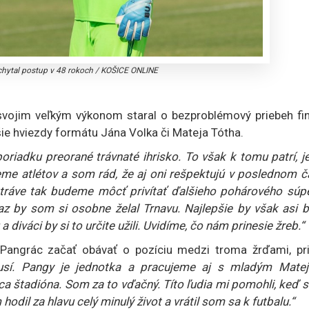
chytal postup v 48 rokoch
/
KOŠICE ONLINE
svojim veľkým výkonom staral o bezproblémový priebeh fin
čšie hviezdy formátu Jána Volka či Mateja Tótha.
oriadku preorané trávnaté ihrisko. To však k tomu patrí, j
me atlétov a som rád, že aj oni rešpektujú v poslednom č
 tráve tak budeme môcť privítať ďalšieho pohárového súpe
az by som si osobne želal Trnavu. Najlepšie by však asi b
 diváci by si to určite užili. Uvidíme, čo nám prinesie žreb.“
Pangrác začať obávať o pozíciu medzi troma žrďami, pri
usí. Pangy je jednotka a pracujeme aj s mladým Mate
a štadióna. Som za to vďačný. Títo ľudia mi pomohli, keď 
odil za hlavu celý minulý život a vrátil som sa k futbalu.“