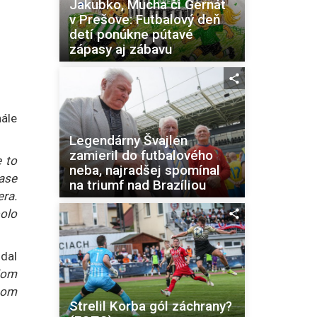
Jakubko, Mucha či Gernát
v Prešove: Futbalový deň
detí ponúkne pútavé
zápasy aj zábavu
ále
Legendárny Švajlen
zamieril do futbalového
e to
neba, najradšej spomínal
ase
na triumf nad Brazíliou
ra.
olo
dal
jom
som
Strelil Korba gól záchrany?