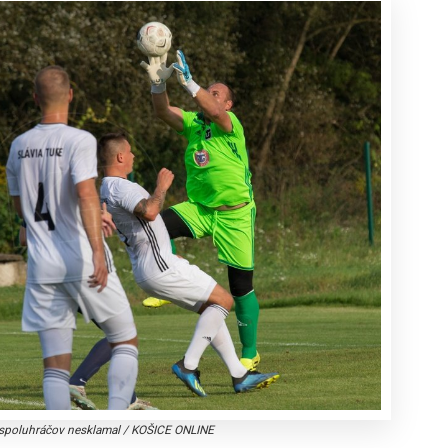
 spoluhráčov nesklamal
/
KOŠICE ONLINE