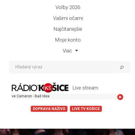
Voľby 2026
Vašimi očami
Najčítanejšie
Moje konto
Viac
Live stream
e Cameron - Bad Idea
DOPRAVA NAŽIVO
LIVE TV KOŠICE