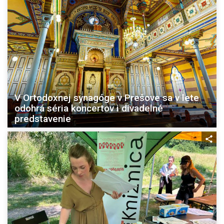
V Ortodoxnej synagóge v Prešove sa v lete
odohrá séria koncertov i divadelné
predstavenie