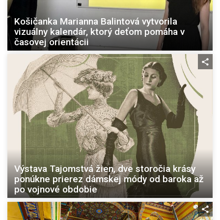
Košičanka Marianna Balintová vytvorila
vizuálny kalendár, ktorý deťom pomáha v
časovej orientácii
Výstava Tajomstvá žien, dve storočia krásy
ponúkne prierez dámskej módy od baroka až
po vojnové obdobie