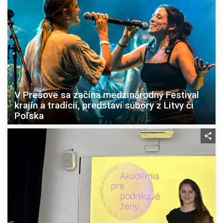
V Prešove sa začína medzinárodný Festival
krajín a tradícií, predstaví súbory z Litvy či
Poľska