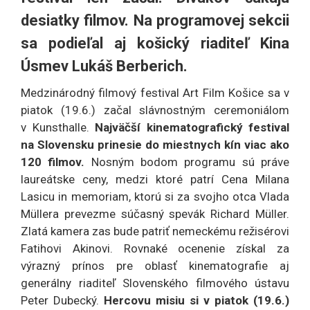
desiatky filmov. Na programovej sekcii
sa podieľal aj košický riaditeľ Kina
Úsmev Lukáš Berberich.
Medzinárodný filmový festival Art Film Košice sa v
piatok (19.6.)
začal slávnostným ceremoniálom
v Kunsthalle.
Najväčší kinematografický festival
na Slovensku prinesie do miestnych kín viac ako
120 filmov.
Nosným bodom programu sú práve
laureátske ceny, medzi ktoré patrí Cena Milana
Lasicu in memoriam, ktorú si za svojho otca Vlada
Müllera
prevezme súčasný spevák Richard
Müller.
Zlatá kamera zas bude patriť nemeckému režisérovi
Fatihovi Akinovi.
Rovnaké ocenenie získal za
výrazný prínos pre oblasť kinematografie aj
generálny riaditeľ Slovenského filmového ústavu
Peter Dubecký.
Hercovu misiu si v piatok (19.6.)