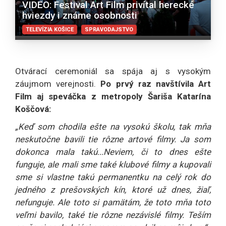
VIDEO: Festival Art Film privítal herecké
hviezdy i známe osobnosti
TELEVÍZIA KOŠICE
SPRAVODAJSTVO
Otvárací ceremoniál sa spája aj s vysokým
záujmom verejnosti.
Po prvý raz navštívila Art
Film aj speváčka z metropoly Šariša Katarína
Koščová:
„Keď som chodila ešte na vysokú školu, tak mňa
neskutočne bavili tie rôzne artové filmy. Ja som
dokonca mala takú...Neviem, či to dnes ešte
funguje, ale mali sme také klubové filmy a kupovali
sme si vlastne takú permanentku na celý rok do
jedného z prešovských kín, ktoré už dnes, žiaľ,
nefunguje. Ale toto si pamätám, že toto mňa toto
veľmi bavilo, také tie rôzne nezávislé filmy. Teším