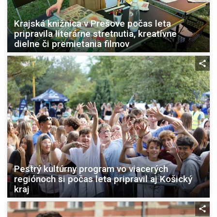
Krajská knižnica v Prešove počas leta
pripravila literárne stretnutia, kreatívne
dielne či premietania filmov
Pestrý kultúrny program vo viacerých
regiónoch si počas leta pripravil aj Košický
kraj