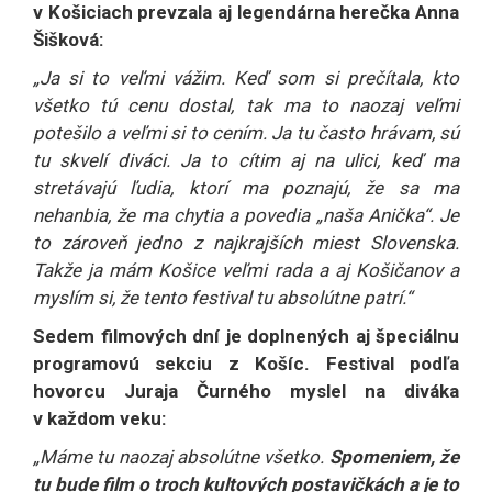
v Košiciach prevzala aj legendárna herečka Anna
Šišková:
„Ja si to veľmi vážim. Keď som si prečítala, kto
všetko tú cenu dostal, tak ma to naozaj veľmi
potešilo a veľmi si to cením. Ja tu často hrávam, sú
tu skvelí diváci. Ja to cítim aj na ulici, keď ma
stretávajú ľudia, ktorí ma poznajú, že sa ma
nehanbia, že ma chytia a povedia „naša Anička“. Je
to zároveň jedno z najkrajších miest Slovenska.
Takže ja mám Košice veľmi rada a aj Košičanov a
myslím si, že tento festival tu absolútne patrí.“
Sedem filmových dní je doplnených aj špeciálnu
programovú sekciu z Košíc. Festival podľa
hovorcu Juraja Čurného myslel na diváka
v každom veku:
„Máme tu naozaj absolútne všetko.
Spomeniem, že
tu bude film o troch kultových postavičkách a je to