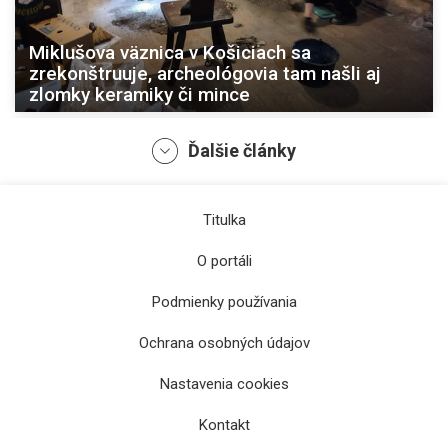
Miklušova väznica v Košiciach sa
zrekonštruuje, archeológovia tam našli aj
zlomky keramiky či mince
Ďalšie články
Titulka
O portáli
Podmienky používania
Ochrana osobných údajov
Pochod v Košiciach pripomenie dôležitosť
Nastavenia cookies
ochrany obetí domáceho násilia
Kontakt