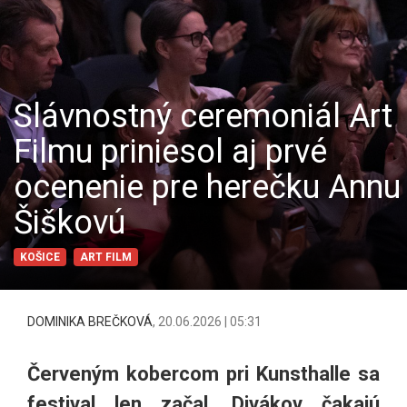
Slávnostný ceremoniál Art
Filmu priniesol aj prvé
ocenenie pre herečku Annu
Šiškovú
KOŠICE
ART FILM
DOMINIKA BREČKOVÁ
,
20.06.2026 | 05:31
Červeným kobercom pri Kunsthalle sa
festival len začal. Divákov čakajú