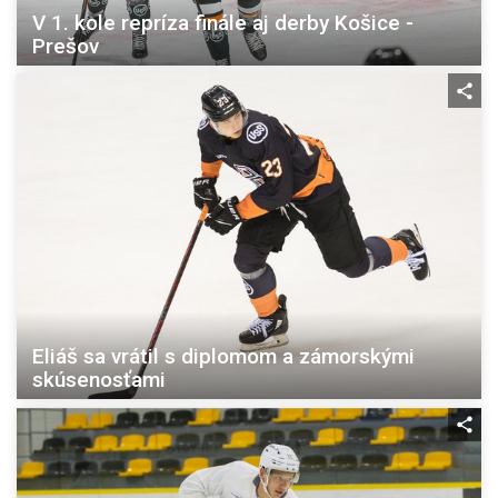
V 1. kole repríza finále aj derby Košice -
Prešov
Eliáš sa vrátil s diplomom a zámorskými
skúsenosťami