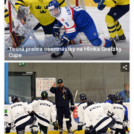
Tesná prehra osemnástky na Hlinka Gretzky
Cupe