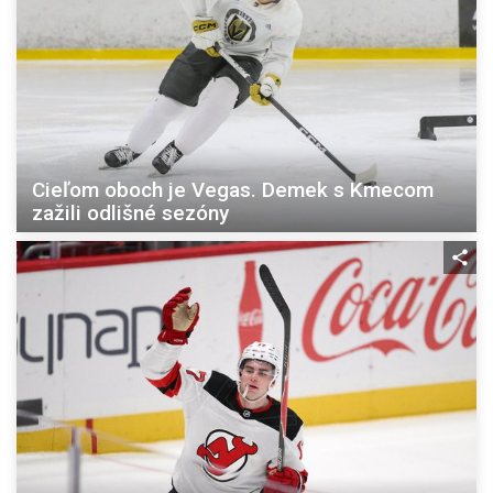
Cieľom oboch je Vegas. Demek s Kmecom
zažili odlišné sezóny