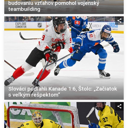
budovaniu vzťahov pomohol vojenský
teambuilding
Slováci podľahli Kanade 1:6, Štolc: „Začiatok
s veľkým rešpektom“