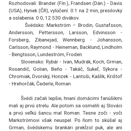
Rozhodovali: Brander (Fín.), Frandsen (Dán.) - Davis
(USA), Hynek (ČR), vylúčení: 0:1 na 2 min, presilovky
a oslabenia: 0:0, 12.530 divákov.
Švédsko: Markström – Brodin, Gustafsson,
Andersson, Pettersson, Larsson, Edvinsson -
Forsberg, Zibanejad, Wennberg - Johansson,
Carlsson, Raymond - Heineman, Backlund, Lindholm
- Bengtsson, Lundeström, Froden
Slovensko: Rybár - Ivan, Mudrák, Koch, Grman,
Rosandič, Golian, Beňo - Takáč, Sukeľ, Sýkora -
Chromiak, Dvorský, Honzek - Lantoši, Kašlík, Krištof
- Hrehorčák, Čederle, Roman
Švédi začali lepšie, hnaní domácimi fanúšikmi
mali aj prvú strelu. Ale potom sa osmelili aj Slováci
a prvú veľkú šancu mal Roman. Tesne zoči - voči
Markströmovi však neuspel. Po ňom to skúšal aj
Grman, švédskemu brankári prekĺzol puk, ale ani