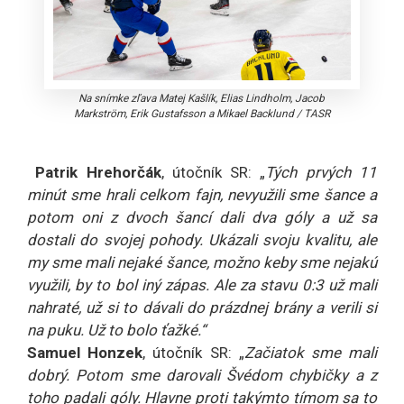
Na snímke zľava Matej Kašlík, Elias Lindholm, Jacob
Markström, Erik Gustafsson a Mikael Backlund
/
TASR
Patrik Hrehorčák
, útočník SR: „
Tých prvých 11
minút sme hrali celkom fajn, nevyužili sme šance a
potom oni z dvoch šancí dali dva góly a už sa
dostali do svojej pohody. Ukázali svoju kvalitu, ale
my sme mali nejaké šance, možno keby sme nejakú
využili, by to bol iný zápas. Ale za stavu 0:3 už mali
nahraté, už si to dávali do prázdnej brány a verili si
na puku. Už to bolo ťažké.“
Samuel Honzek
, útočník SR: „
Začiatok sme mali
dobrý. Potom sme darovali Švédom chybičky a z
toho padali góly. Hlavne proti takýmto tímom sa to