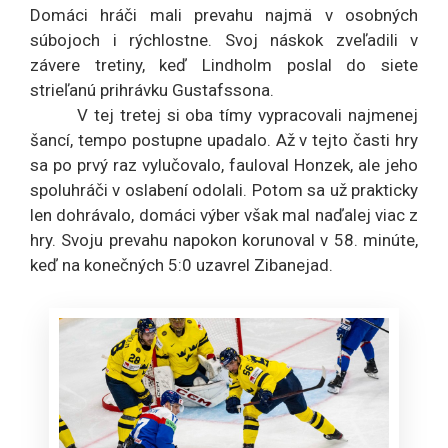
Domáci hráči mali prevahu najmä v osobných
súbojoch i rýchlostne. Svoj náskok zveľadili v
závere tretiny, keď Lindholm poslal do siete
strieľanú prihrávku Gustafssona.
V tej tretej si oba tímy vypracovali najmenej
šancí, tempo postupne upadalo. Až v tejto časti hry
sa po prvý raz vylučovalo, fauloval Honzek, ale jeho
spoluhráči v oslabení odolali. Potom sa už prakticky
len dohrávalo, domáci výber však mal naďalej viac z
hry. Svoju prevahu napokon korunoval v 58. minúte,
keď na konečných 5:0 uzavrel Zibanejad.