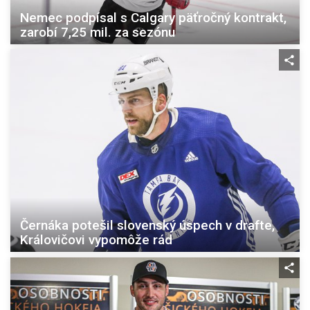
Nemec podpísal s Calgary päťročný kontrakt,
zarobí 7,25 mil. za sezónu
Černáka potešil slovenský úspech v drafte,
Královičovi vypomôže rád