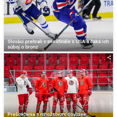
Slováci prehrali v semifinále s USA a čaká ich
súboj o bronz
Prešovčania s množstvom noviniek,