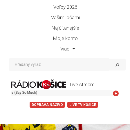
Voľby 2026
Vašimi očami
Najčítanejšie
Moje konto
Viac
Live stream
Elton John 
DOPRAVA NAŽIVO
LIVE TV KOŠICE