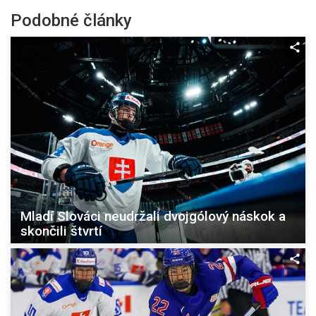
Podobné články
Mladí Slováci neudržali dvojgólový náskok a
skončili štvrtí