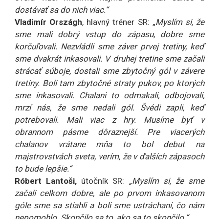
dostávať sa do nich viac.“
Vladimír Országh
, hlavný tréner SR: „
Myslím si, že
sme mali dobrý vstup do zápasu, dobre sme
korčuľovali. Nezvládli sme záver prvej tretiny, keď
sme dvakrát inkasovali. V druhej tretine sme začali
strácať súboje, dostali sme zbytočný gól v závere
tretiny. Boli tam zbytočné straty pukov, po ktorých
sme inkasovali. Chalani to odmakali, odbojovali,
mrzí nás, že sme nedali gól. Švédi zapli, keď
potrebovali. Mali viac z hry. Musíme byť v
obrannom pásme dôraznejší. Pre viacerých
chalanov vrátane mňa to bol debut na
majstrovstvách sveta, verím, že v ďalších zápasoch
to bude lepšie.“
Róbert Lantoši,
útočník SR:
„Myslím si, že sme
začali celkom dobre, ale po prvom inkasovanom
góle sme sa stiahli a boli sme ustráchaní, čo nám
nepomohlo. Skončilo sa to, ako sa to skončilo.“