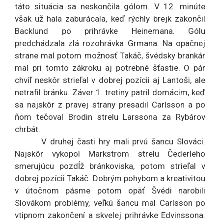
táto situácia sa neskončila gólom. V 12. minúte
však už hala zaburácala, keď rýchly brejk zakončil
Backlund po prihrávke Heinemana. Gólu
predchádzala zlá rozohrávka Grmana. Na opačnej
strane mal potom možnosť Takáč, švédsky brankár
mal pri tomto zákroku aj potrebné šťastie. O pár
chvíľ neskôr strieľal v dobrej pozícii aj Lantoši, ale
netrafil bránku. Záver 1. tretiny patril domácim, keď
sa najskôr z pravej strany presadil Carlsson a po
ňom tečoval Brodin strelu Larssona za Rybárov
chrbát.
V druhej časti hry mali prvú šancu Slováci.
Najskôr vykopol Markström strelu Čederleho
smerujúcu pozdĺž bránkoviska, potom strieľal v
dobrej pozícii Takáč. Dobrým pohybom a kreativitou
v útočnom pásme potom opäť Švédi narobili
Slovákom problémy, veľkú šancu mal Carlsson po
vtipnom zakončení a skvelej prihrávke Edvinssona.