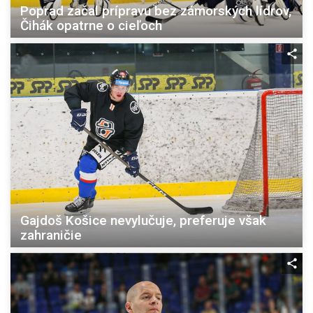
Poprad začal prípravu bez zámorských lídrov,
Čihák opatrne o cieľoch
Gajdoš Košice nevylučuje, preferuje však
zahraničie