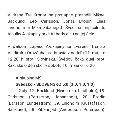
V drese Tre Kronor sa postupne presadili Mikael
Backlund, Leo Carlsson, Jonas Brodin, Elias
Lindholm a Mika Zibanejad. Švédi si pripísali do
tabuľky A-skupiny prvé tri body a sú na jej čele.
V ďalšom zápase A-skupiny sa zverenci trénera
Vladimíra Országha predstavia v nedeľu 11. mája o
12.20 h proti Slovinsku. Švédov čaká duel proti
Rakúsku o deň skôr v sobotu 10. mája o 16.20.
A-skupina MS:
Švédsko - SLOVENSKO 5:0 (3:0, 1:0, 1:0)
Góly: 12. Backlund (Heineman, Lindholm), 19.
Carlsson (Petterson, Johansson), 20. Brodin
(Larsson, Lundeström), 39. Lindholm (Gustafsson,
Backlund), 58. Zibanejad (Andersson, Petersson).