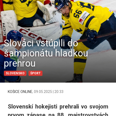
Slováci vstúpili do
šampionátu hladkou
prehrou
SLOVENSKO
ŠPORT
KOŠICE ONLINE
,
09.05.2025 | 20:33
Slovenskí hokejisti prehrali vo svojom
prvom zápase na 88. majstrovstvách