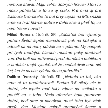
nemôže stávať. Majú veľmi dobrých hráčov, ktorí to
môžu potrestať a to sa aj stalo. Pre mňa aj pre
Dalibora Dvorského to bol prvý zápas na MS, snažili
sme sa hrať hlavne dobre v defenzíve a plniť to, čo
nám tréner hovorí.“
Miloš Roman
, útočník SR: „
Začiatok bol výborný,
potom Švédi lepšie manažovali puk na hokejke a
udržali sa na ňom, udržali sa v pásme. My naopak
pri tých modrých čiarach musíme puky dostávať
von. Oni boli namotivovaní pred domácim publikom
a ambície majú vysoké, takže neočakávali sme nič
iné, len že na nás vyletia, čo sa potvrdilo.“
Dalibor Dvorský
, útočník SR: „
Nebolo to tak, ako
sme si to predstavovali. Prehra 0:5 nikdy nie je
dobrá, ale lepšie mať taký zápas na začiatku a
poučiť sa z toho. Naša ofenzíva bola pomerne
dobrá, keď sme si nahrávali, musí toho byť však
oveľa viac. Musíme najmä premieňať šance a