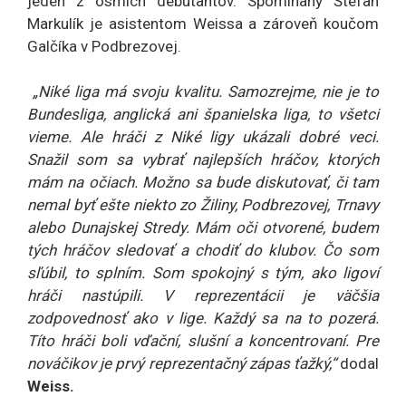
jeden z ôsmich debutantov. Spomínaný Štefan
Markulík je asistentom Weissa a zároveň koučom
Galčíka v Podbrezovej.
„Niké liga má svoju kvalitu. Samozrejme, nie je to
Bundesliga, anglická ani španielska liga, to všetci
vieme. Ale hráči z Niké ligy ukázali dobré veci.
Snažil som sa vybrať najlepších hráčov, ktorých
mám na očiach. Možno sa bude diskutovať, či tam
nemal byť ešte niekto zo Žiliny, Podbrezovej, Trnavy
alebo Dunajskej Stredy. Mám oči otvorené, budem
tých hráčov sledovať a chodiť do klubov. Čo som
sľúbil, to splním. Som spokojný s tým, ako ligoví
hráči nastúpili. V reprezentácii je väčšia
zodpovednosť ako v lige. Každý sa na to pozerá.
Títo hráči boli vďační, slušní a koncentrovaní. Pre
nováčikov je prvý reprezentačný zápas ťažký,“
dodal
Weiss.