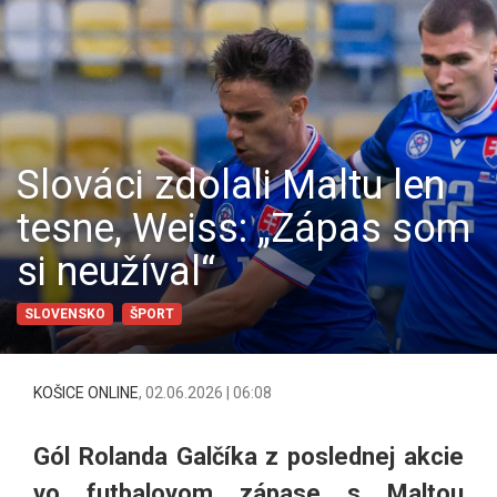
Slováci zdolali Maltu len
tesne, Weiss: „Zápas som
si neužíval“
SLOVENSKO
ŠPORT
KOŠICE ONLINE
,
02.06.2026 | 06:08
Gól Rolanda Galčíka z poslednej akcie
vo futbalovom zápase s Maltou