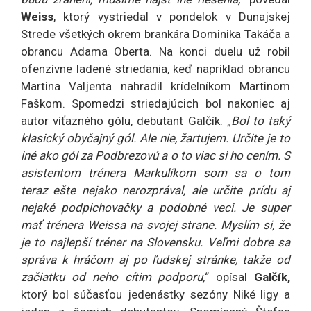
Weiss
, ktorý vystriedal v pondelok v Dunajskej
Strede všetkých okrem brankára Dominika Takáča a
obrancu Adama Oberta. Na konci duelu už robil
ofenzívne ladené striedania, keď napríklad obrancu
Martina Valjenta nahradil krídelníkom Martinom
Faškom. Spomedzi striedajúcich bol nakoniec aj
autor víťazného gólu, debutant Galčík. „
Bol to taký
klasický obyčajný gól. Ale nie, žartujem. Určite je to
iné ako gól za Podbrezovú a o to viac si ho cením. S
asistentom trénera Markulíkom som sa o tom
teraz ešte nejako nerozprával, ale určite prídu aj
nejaké podpichovačky a podobné veci. Je super
mať trénera Weissa na svojej strane. Myslím si, že
je to najlepší tréner na Slovensku. Veľmi dobre sa
správa k hráčom aj po ľudskej stránke, takže od
začiatku od neho cítim podporu,
“ opísal
Galčík,
ktorý bol súčasťou jedenástky sezóny Niké ligy a