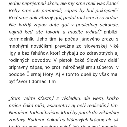
jednu nepríjemnú akciu, ale my sme mali viac šancí.
Keby sme ich premenili, zápas by bol pokojnejší.
Keď sme dali víťazný gól, padol mi kameň zo srdca.
Nie každý zápas dáte gól v poslednej sekunde,
najmä keď ste favorit a musíte vyhrať,“
priblížil
kormidelník. Jeho tím je počas júnového zrazu s
mnohými nováčikmi prevažne zo slovenskej Niké
ligy a bez ťahúňov, ktorí chýbajú zo zdravotných aj
rodinných dôvodov. V piatok čaká Slovákov ďalší
prípravný zápas, no proti náročnejšiemu súperovi v
podobe Čiernej Hory. Aj v tomto dueli by však mal
byť favorit domáci tím.
„Som veľmi šťastný z výsledku, ale viem, koľko
práce čaká mňa, asistentov aj celý realizačný tím.
Nemáme tridsať hráčov, ktorí by patrili do základnej
zostavy. Budeme čakať na kľúčových hráčov, ale ak
budú zranení, musíme nájsť iné riešenia,“
povedal