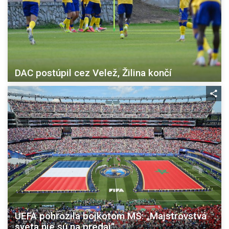
DAC postúpil cez Velež, Žilina končí
UEFA pohrozila bojkotom MS: „Majstrovstvá
sveta nie sú na predaj“