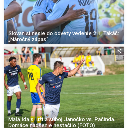
Slovan si nesie do odvety vedenie 2:1, Takáč:
„Náročný zápas“
Malá Ida si užila súboj Janočko vs. Pačinda.
Domáce nadšenie nestačilo (FOTO)