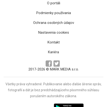
O portáli
Podmienky používania
Ochrana osobných údajov
Psychológ Trebuňák si užil víťazný návrat na
Nastavenia cookies
Sláviu (FOTO)
Kontakt
Kariéra
2017-2026 © MARK MEDIA s.r.o.
Všetky práva vyhradené. Publikovanie alebo ďalšie šírenie správ,
fotografií a dát je bez predchádzajúceho písomného súhlasu
porušením autorského zákona.