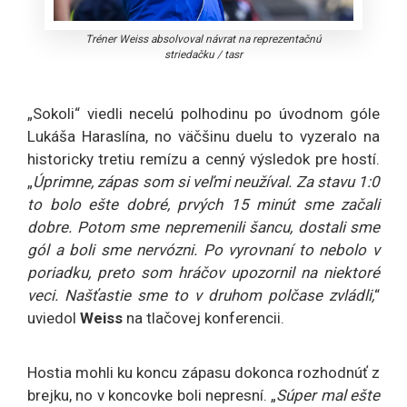
Tréner Weiss absolvoval návrat na reprezentačnú
striedačku
/
tasr
„Sokoli“ viedli necelú polhodinu po úvodnom góle
Lukáša Haraslína, no väčšinu duelu to vyzeralo na
historicky tretiu remízu a cenný výsledok pre hostí.
„
Úprimne, zápas som si veľmi neužíval. Za stavu 1:0
to bolo ešte dobré, prvých 15 minút sme začali
dobre. Potom sme nepremenili šancu, dostali sme
gól a boli sme nervózni. Po vyrovnaní to nebolo v
poriadku, preto som hráčov upozornil na niektoré
veci. Našťastie sme to v druhom polčase zvládli,
“
uviedol
Weiss
na tlačovej konferencii.
Hostia mohli ku koncu zápasu dokonca rozhodnúť z
brejku, no v koncovke boli nepresní. „
Súper mal ešte