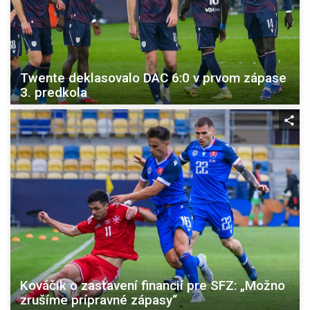
Twente deklasovalo DAC 6:0 v prvom zápase
3. predkola
Kováčik o zastavení financií pre SFZ: „Možno
zrušíme prípravné zápasy“