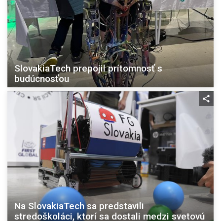
SlovakiaTech prepojil prítomnosť s
budúcnosťou
Na SlovakiaTech sa predstavili
stredoškoláci, ktorí sa dostali medzi svetovú