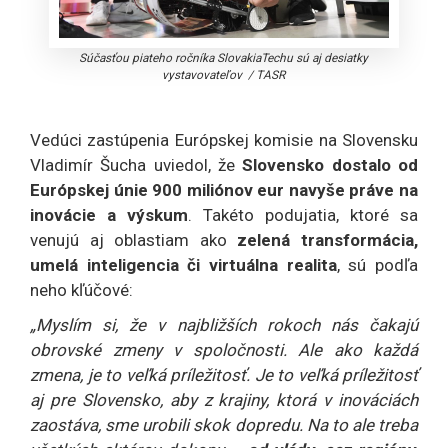
Súčasťou piateho ročníka SlovakiaTechu sú aj desiatky
vystavovateľov
/
TASR
Vedúci zastúpenia Európskej komisie na Slovensku
Vladimír Šucha uviedol, že
Slovensko dostalo od
Európskej únie 900 miliónov eur navyše práve na
inovácie a výskum
. Takéto podujatia, ktoré sa
venujú aj oblastiam ako
zelená transformácia,
umelá inteligencia či virtuálna realita
, sú podľa
neho kľúčové:
„Myslím si, že v najbližších rokoch nás čakajú
obrovské zmeny v spoločnosti. Ale ako každá
zmena, je to veľká príležitosť. Je to veľká príležitosť
aj pre Slovensko, aby z krajiny, ktorá v inováciách
zaostáva, sme urobili skok dopredu. Na to ale treba