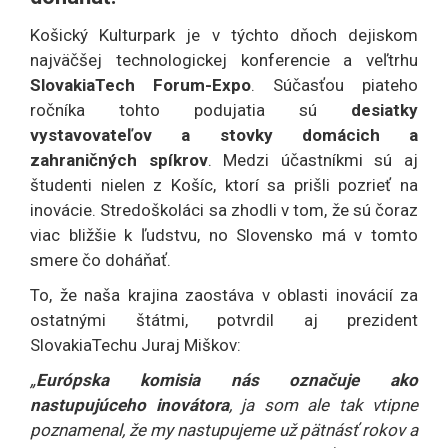
Košický Kulturpark je v týchto dňoch dejiskom
najväčšej technologickej konferencie a veľtrhu
SlovakiaTech Forum-Expo
. Súčasťou piateho
ročníka tohto podujatia sú
desiatky
vystavovateľov a stovky domácich a
zahraničných spíkrov
. Medzi účastníkmi sú aj
študenti nielen z Košíc, ktorí sa prišli pozrieť na
inovácie. Stredoškoláci sa zhodli v tom, že sú čoraz
viac bližšie k ľudstvu, no Slovensko má v tomto
smere čo doháňať.
To, že naša krajina zaostáva v oblasti inovácií za
ostatnými štátmi, potvrdil aj prezident
SlovakiaTechu Juraj Miškov:
„
Európska komisia nás označuje ako
nastupujúceho inovátora
, ja som ale tak vtipne
poznamenal, že my nastupujeme už pätnásť rokov a