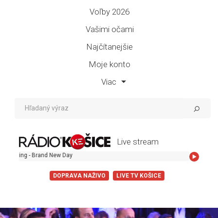
Voľby 2026
Vašimi očami
Najčítanejšie
Moje konto
Viac
Live stream
ng - Brand New Day
DOPRAVA NAŽIVO
LIVE TV KOŠICE