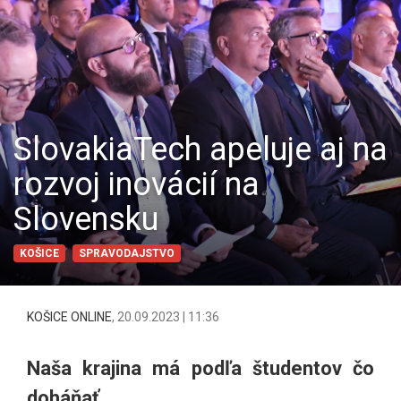
SlovakiaTech apeluje aj na
rozvoj inovácií na
Slovensku
KOŠICE
SPRAVODAJSTVO
KOŠICE ONLINE
,
20.09.2023 | 11:36
Naša krajina má podľa študentov čo
doháňať.