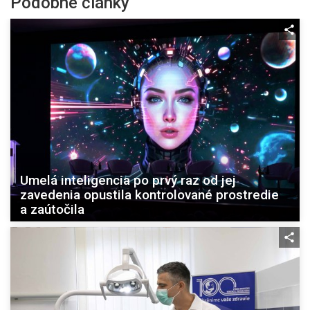
Podobné články
Umelá inteligencia po prvý raz od jej
zavedenia opustila kontrolované prostredie
a zaútočila