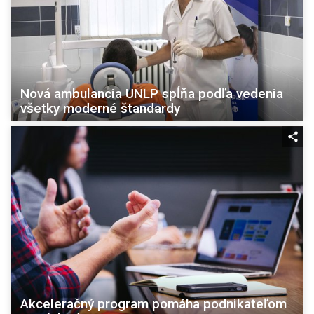
Nová ambulancia UNLP spĺňa podľa vedenia
všetky moderné štandardy
Akceleračný program pomáha podnikateľom