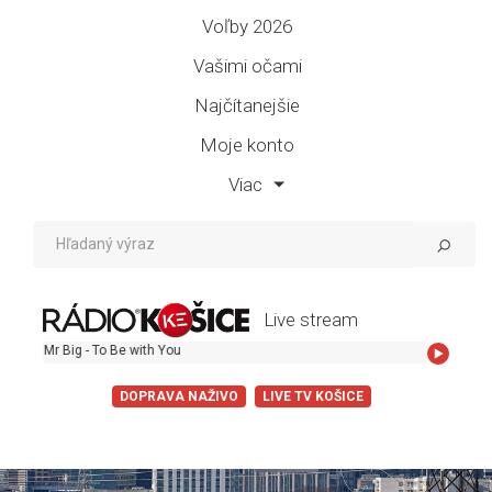
Voľby 2026
Vašimi očami
Najčítanejšie
Moje konto
Viac
Live stream
Mr Big - To Be with You
DOPRAVA NAŽIVO
LIVE TV KOŠICE