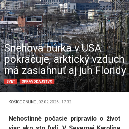
Snehová búrka v USA
pokračuje, arktický vzduch
má zasiahnuť aj juh Floridy
SVET
SPRAVODAJSTVO
KOŠICE ONLINE
,
02.02.2026 | 17:32
Nehostinné počasie pripravilo o život
viac ako sto ľudí. V Severnej Karolíne