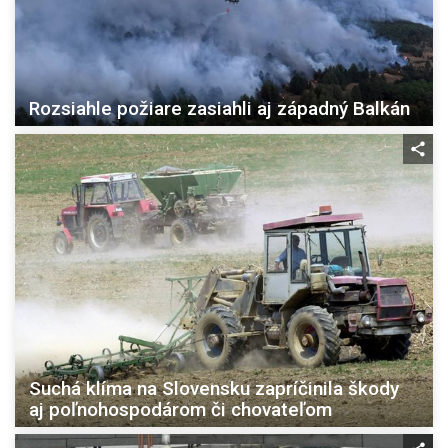
Rozsiahle požiare zasiahli aj západný Balkán
Suchá klíma na Slovensku zapríčinila škody
aj poľnohospodárom či chovateľom