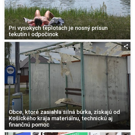
Pri vysokých teplotách je nosný prísun
tekutín i odpočinok
Obce, ktoré zasiahla silná búrka, získajú od
Košického kraja materiálnu, technickú aj
finančnú pomoc