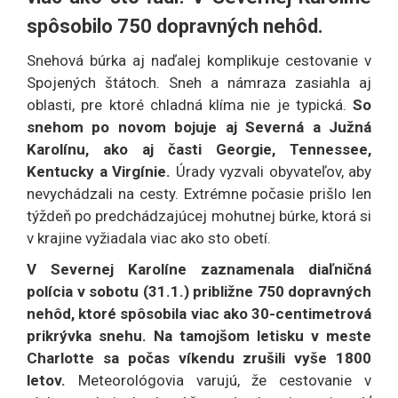
spôsobilo 750 dopravných nehôd.
Snehová búrka aj naďalej komplikuje cestovanie v
Spojených štátoch. Sneh a námraza zasiahla aj
oblasti, pre ktoré chladná klíma nie je typická.
So
snehom po novom bojuje aj Severná a Južná
Karolínu, ako aj časti Georgie, Tennessee,
Kentucky a Virgínie.
Úrady vyzvali obyvateľov, aby
nevychádzali na cesty. Extrémne počasie prišlo len
týždeň po predchádzajúcej mohutnej búrke, ktorá si
v krajine vyžiadala viac ako sto obetí.
V Severnej Karolíne zaznamenala diaľničná
polícia v sobotu (31.1.) približne 750 dopravných
nehôd, ktoré spôsobila viac ako 30-centimetrová
prikrývka snehu. Na tamojšom letisku v meste
Charlotte sa počas víkendu zrušili vyše 1800
letov.
Meteorológovia varujú, že cestovanie v