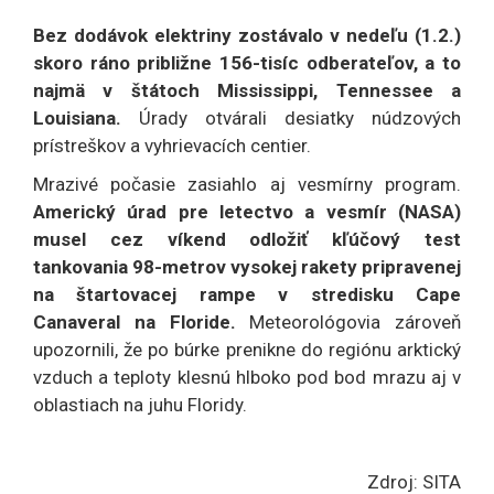
Bez dodávok elektriny zostávalo v nedeľu (1.2.)
skoro ráno približne 156-tisíc odberateľov, a to
najmä v štátoch Mississippi, Tennessee a
Louisiana.
Úrady otvárali desiatky núdzových
prístreškov a vyhrievacích centier.
Mrazivé počasie zasiahlo aj vesmírny program.
Americký úrad pre letectvo a vesmír (NASA)
musel cez víkend odložiť kľúčový test
tankovania 98-metrov vysokej rakety pripravenej
na štartovacej rampe v stredisku Cape
Canaveral na Floride.
Meteorológovia zároveň
upozornili, že po búrke prenikne do regiónu arktický
vzduch a teploty klesnú hlboko pod bod mrazu aj v
oblastiach na juhu Floridy.
Zdroj: SITA