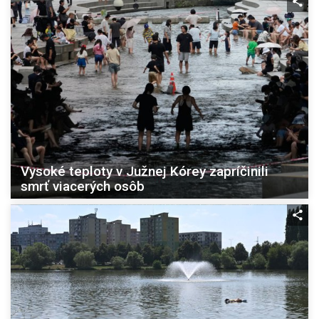
Vysoké teploty v Južnej Kórey zapríčinili
smrť viacerých osôb