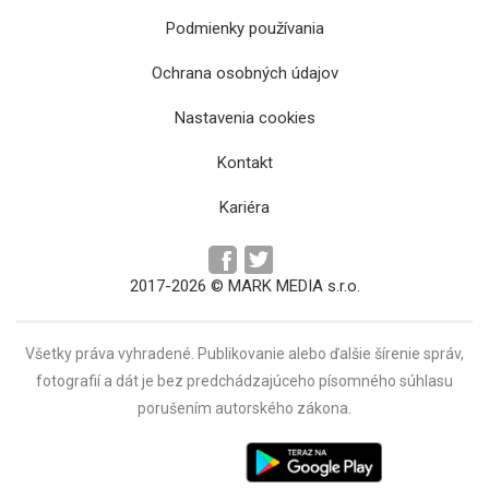
Podmienky používania
Ochrana osobných údajov
V okolí Michaloviec vyčíňala silná búrka s
Nastavenia cookies
krúpami
Kontakt
Kariéra
2017-2026 © MARK MEDIA s.r.o.
Všetky práva vyhradené. Publikovanie alebo ďalšie šírenie správ,
fotografií a dát je bez predchádzajúceho písomného súhlasu
porušením autorského zákona.
Pre požiare vo Francúzsku nariadil Macron
mobilizáciu armády