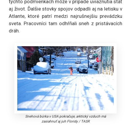
týchto podmienkach môže v prípade uviaznutia stáť
aj život. Ďalšie stovky spojov odpadli aj na letisku v
Atlante, ktoré patrí medzi najrušnejšiu prevádzku
sveta. Pracovníci tam odhŕňali sneh z pristávacích
dráh.
Snehová búrka v USA pokračuje, arktický vzduch má
zasiahnuť aj juh Floridy
/
TASR