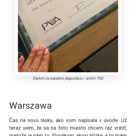
Diplom za úspešnú degustáciu
/
archív TSU
Warszawa
Čas na novú lásku, ako som napísala v úvode. Už
teraz viem, že sa na toto miesto chcem raz vrátiť,
pretože je nám to, Slovákom, akosi blízke, a to mám