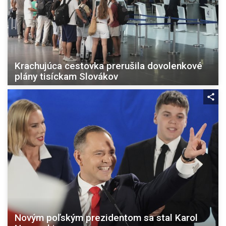
Krachujúca cestovka prerušila dovolenkové
plány tisíckam Slovákov
Novým poľským prezidentom sa stal Karol