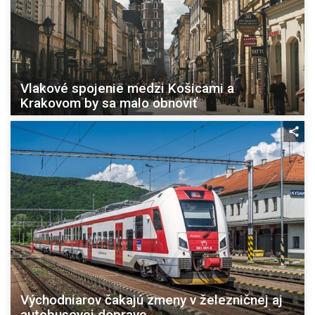
Vlakové spojenie medzi Košicami a
Krakovom by sa malo obnoviť
Východniarov čakajú zmeny v železničnej aj
autobusovej doprave