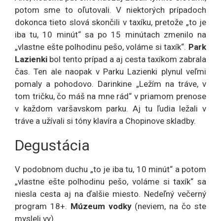
potom sme to oľutovali. V niektorých prípadoch
dokonca tieto slová skončili v taxíku, pretože „to je
iba tu, 10 minút“ sa po 15 minútach zmenilo na
„vlastne ešte polhodinu pešo, voláme si taxík“.
Park
Lazienki
bol tento prípad a aj cesta taxíkom zabrala
čas. Ten ale naopak v Parku Lazienki plynul veľmi
pomaly a pohodovo. Darinkine „Ležím na tráve, v
tom tričku, čo máš na mne rád“ v priamom prenose
v každom varšavskom parku. Aj tu ľudia ležali v
tráve a užívali si tóny klavíra a Chopinove skladby.
Degustácia
V podobnom duchu „to je iba tu, 10 minút“ a potom
„vlastne ešte polhodinu pešo, voláme si taxík“ sa
niesla cesta aj na ďalšie miesto. Nedeľný večerný
program 18+.
Múzeum vodky
(neviem, na čo ste
mysleli vy).