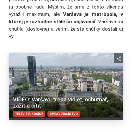
ja osobne rada. Myslím, že sme z tohto víkendu
vyťažili maximum, ale
Varšava je metropola, v
ktorej je rozhodne stále čo objavovať
. Varšava mi
chutila (doslovne) a verím, že ste chúťky dostali aj
vy.
VIDEO: Varšavu treba vidieť, ochutnať,
zažiť a cítiť
TELEVÍZIA KOŠICE
SPRAVODAJSTVO