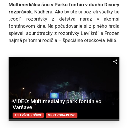
Multimediálna šou v Parku fontán v duchu Disney
rozprávok.
Nádhera. Ako by ste si pozreli všetky tie
„cool“ rozprávky z detstva naraz v akomsi
fontánovom kine. Na počudovanie si z plného hrdla
spievali soundtracky z rozprávky Leví kráľ a Frozen
najmä prítomní rodičia – špeciálne oteckovia. Milé.
VIDEO: Multimediálny park fontán vo
Varšave
TELEVÍZIA KOŠICE
SPRAVODAJSTVO