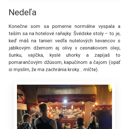
Nedeľa
Konečne som sa pomerne normálne vyspala a
teším sa na hotelové raňajky. Švédske stoly – to je,
keď máš na tanieri vedľa nutelových lievancov s
jablkovým džemom aj olivy v cesnakovom oleji,
šunku, vajíčka, kyslé uhorky a zapíjaš to
pomarančovým džúsom, kapučínom a čajom (opäť
si myslím, že ma zachránia kroky....mlčte).