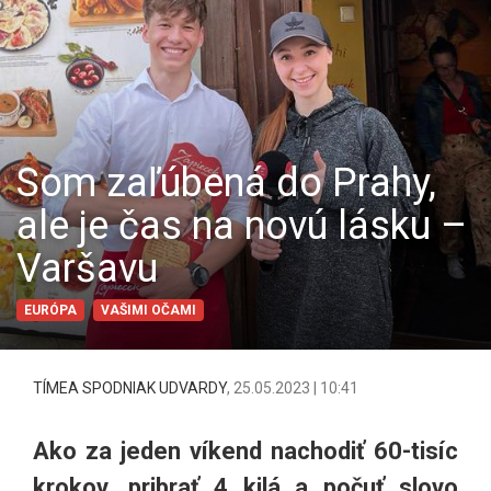
Som zaľúbená do Prahy,
ale je čas na novú lásku –
Varšavu
EURÓPA
VAŠIMI OČAMI
TÍMEA SPODNIAK UDVARDY
,
25.05.2023 | 10:41
Ako za jeden víkend nachodiť 60-tisíc
krokov, pribrať 4 kilá a počuť slovo