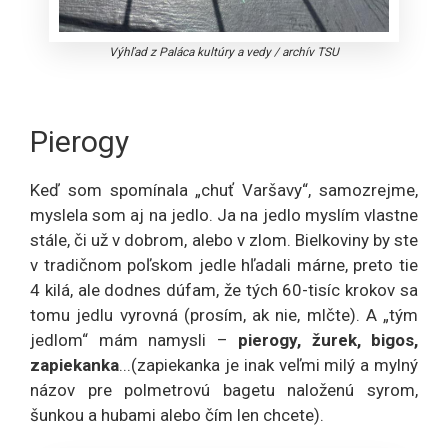
Výhľad z Paláca kultúry a vedy
/
archív TSU
Pierogy
Keď som spomínala „chuť Varšavy“, samozrejme,
myslela som aj na jedlo. Ja na jedlo myslím vlastne
stále, či už v dobrom, alebo v zlom. Bielkoviny by ste
v tradičnom poľskom jedle hľadali márne, preto tie
4 kilá, ale dodnes dúfam, že tých 60-tisíc krokov sa
tomu jedlu vyrovná (prosím, ak nie, mlčte). A „tým
jedlom“ mám namysli –
pierogy, žurek, bigos,
zapiekanka
...(zapiekanka je inak veľmi milý a mylný
názov pre polmetrovú bagetu naloženú syrom,
šunkou a hubami alebo čím len chcete).