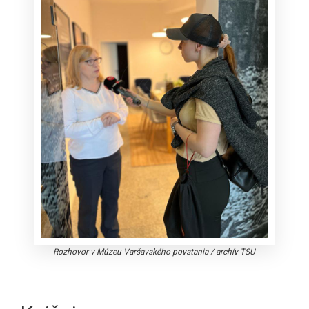
Rozhovor v Múzeu Varšavského povstania
/
archív TSU