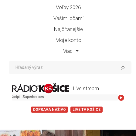
Voľby 2026
Vašimi očami
Najčítanejšie
Moje konto
Viac
Live stream
The Script 
DOPRAVA NAŽIVO
LIVE TV KOŠICE