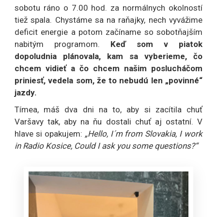
sobotu ráno o 7.00 hod. za normálnych okolností
tiež spala. Chystáme sa na raňajky, nech vyvážime
deficit energie a potom začíname so sobotňajším
nabitým programom.
Keď som v piatok
dopoludnia plánovala, kam sa vyberieme, čo
chcem vidieť a čo chcem našim poslucháčom
priniesť, vedela som, že to nebudú len „povinné“
jazdy.
Tímea, máš dva dni na to, aby si zacítila chuť
Varšavy tak, aby na ňu dostali chuť aj ostatní. V
hlave si opakujem:
„Hello, I´m from Slovakia, I work
in Radio Kosice, Could I ask you some questions?“