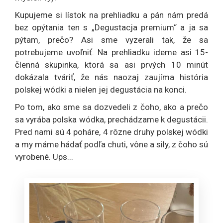
Kupujeme si lístok na prehliadku a pán nám predá
bez opýtania ten s „Degustacja premium“ a ja sa
pýtam, prečo? Asi sme vyzerali tak, že sa
potrebujeme uvoľniť. Na prehliadku ideme asi 15-
členná skupinka, ktorá sa asi prvých 10 minút
dokázala tváriť, že nás naozaj zaujíma história
polskej wódki a nielen jej degustácia na konci.
Po tom, ako sme sa dozvedeli z čoho, ako a prečo
sa vyrába polska wódka, prechádzame k degustácii.
Pred nami sú 4 poháre, 4 rôzne druhy polskej wódki
a my máme hádať podľa chuti, vône a sily, z čoho sú
vyrobené. Ups...