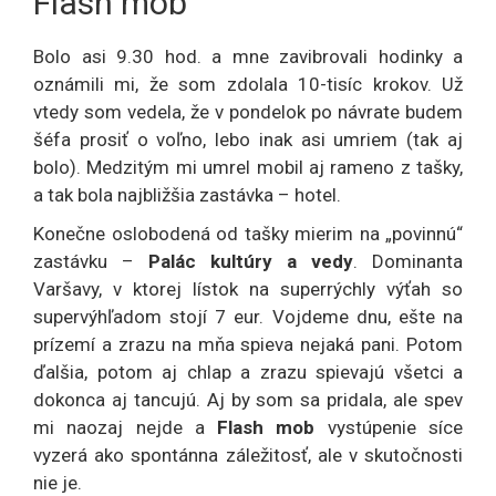
Flash mob
Bolo asi 9.30 hod. a mne zavibrovali hodinky a
oznámili mi, že som zdolala 10-tisíc krokov. Už
vtedy som vedela, že v pondelok po návrate budem
šéfa prosiť o voľno, lebo inak asi umriem (tak aj
bolo). Medzitým mi umrel mobil aj rameno z tašky,
a tak bola najbližšia zastávka – hotel.
Konečne oslobodená od tašky mierim na „povinnú“
zastávku –
Palác kultúry a vedy
. Dominanta
Varšavy, v ktorej lístok na superrýchly výťah so
supervýhľadom stojí 7 eur. Vojdeme dnu, ešte na
prízemí a zrazu na mňa spieva nejaká pani. Potom
ďalšia, potom aj chlap a zrazu spievajú všetci a
dokonca aj tancujú. Aj by som sa pridala, ale spev
mi naozaj nejde a
Flash mob
vystúpenie síce
vyzerá ako spontánna záležitosť, ale v skutočnosti
nie je.