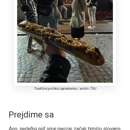
Tradičná poľská zapiekanka
/
archív TSU
Prejdime sa
Áno, nedeľnú púť sme naozaj začali týmito slovami,