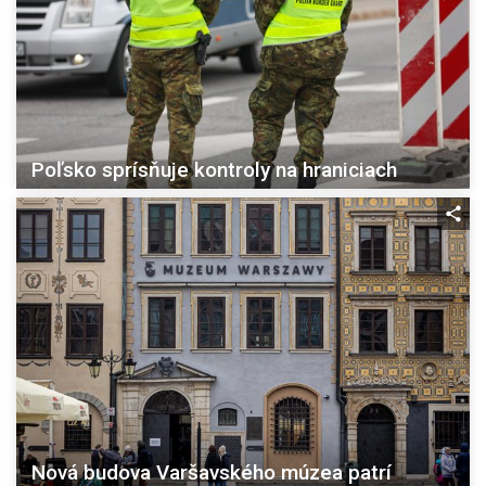
Poľsko sprísňuje kontroly na hraniciach
Nová budova Varšavského múzea patrí