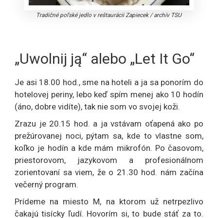
Tradičné poľské jedlo v reštaurácii Zapiecek
/
archív TSU
„Uwolnij ją“ alebo „Let It Go“
Je asi 18.00 hod., sme na hoteli a ja sa ponorím do
hotelovej periny, lebo keď spím menej ako 10 hodín
(áno, dobre vidíte), tak nie som vo svojej koži.
Zrazu je 20.15 hod. a ja vstávam oťapená ako po
prežúrovanej noci, pýtam sa, kde to vlastne som,
koľko je hodín a kde mám mikrofón. Po časovom,
priestorovom, jazykovom a profesionálnom
zorientovaní sa viem, že o 21.30 hod. nám začína
večerný program.
Prídeme na miesto M, na ktorom už netrpezlivo
čakajú tisícky ľudí. Hovorím si, to bude stáť za to.