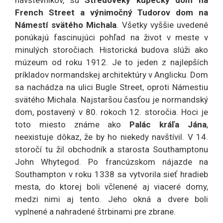
French Street a výnimočný Tudorov dom na
Námestí svätého Michala
. Všetky vyššie uvedené
ponúkajú fascinujúci pohľad na život v meste v
minulých storočiach. Historická budova slúži ako
múzeum od roku 1912. Je to jeden z najlepších
príkladov normandskej architektúry v Anglicku. Dom
sa nachádza na ulici Bugle Street, oproti Námestiu
svätého Michala. Najstaršou časťou je normandský
dom, postavený v 80. rokoch 12. storočia. Hoci je
toto miesto známe ako
Palác kráľa Jána
,
neexistuje dôkaz, že by ho niekedy navštívil. V 14.
storočí tu žil obchodník a starosta Southamptonu
John Whytegod. Po francúzskom nájazde na
Southampton v roku 1338 sa vytvorila sieť hradieb
mesta, do ktorej boli včlenené aj viaceré domy,
medzi nimi aj tento. Jeho okná a dvere boli
vyplnené a nahradené štrbinami pre zbrane.