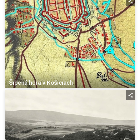
Šibená hora v Košiciach