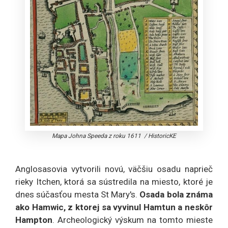
Mapa Johna Speeda z roku 1611
/
HistoricKE
Anglosasovia vytvorili novú, väčšiu osadu naprieč
rieky Itchen, ktorá sa sústredila na miesto, ktoré je
dnes súčasťou mesta St Mary's.
Osada bola známa
ako Hamwic, z ktorej sa vyvinul Hamtun a neskôr
Hampton
. Archeologický výskum na tomto mieste