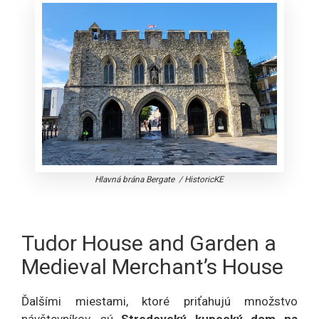
Hlavná brána Bergate
/
HistoricKE
Tudor House and Garden a
Medieval Merchant’s House
Ďalšími miestami, ktoré priťahujú množstvo
návštevníkov, sú
Stredoveký kupecký dom na