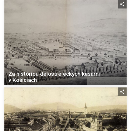
Za históriou delostreleckých kasární
v Košiciach