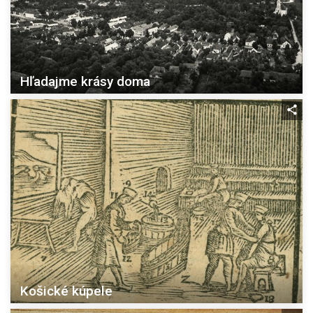
Hľadajme krásy doma
Košické kúpele