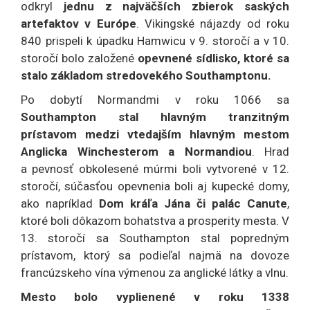
odkryl
jednu z najväčších zbierok saských
artefaktov v Európe
. Vikingské nájazdy od roku
840 prispeli k úpadku Hamwicu v 9. storočí a v 10.
storočí bolo založené
opevnené sídlisko, ktoré sa
stalo základom stredovekého Southamptonu.
Po dobytí Normandmi v roku 1066 sa
Southampton stal hlavným tranzitným
prístavom medzi vtedajším hlavným mestom
Anglicka Winchesterom a Normandiou
. Hrad
a pevnosť obkolesené múrmi boli vytvorené v 12.
storočí, súčasťou opevnenia boli aj kupecké domy,
ako napríklad
Dom kráľa Jána či palác Canute
,
ktoré boli dôkazom bohatstva a prosperity mesta. V
13. storočí sa Southampton stal popredným
prístavom, ktorý sa podieľal najmä na dovoze
francúzskeho vína výmenou za anglické látky a vlnu.
Mesto bolo vyplienené v roku 1338