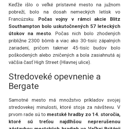
Keďže išlo o veľké prístavné mesto na južnom
pobreží, bolo na dosah nemeckých letísk vo
Francúzsku.
Počas vojny v rámci akcie Blitz
Southampton bolo uskutočnených 57 leteckých
útokov na mesto
. Počas nich bolo zhodených
približne 2300 bômb a viac ako 30-tisíc zápalných
zariadení, pričom takmer 45-tisíc budov bolo
poškodených alebo zničených a bola zasiahnutá aj
väčšia časť High Street (Hlavnej ulice).
Stredoveké opevnenie a
Bergate
Samotné mesto má množstvo príkladov svojej
stredovekej minulosti, ktoré stoja za návštevu. V
prvom rade sú to
mestské hradby zo 14. storočia,
ktoré sú treťou najdlhšou neprerušenou
zástavbou mestských hradieb vo Veľkej Británii