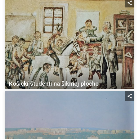
Košickí študenti na šikmej ploche