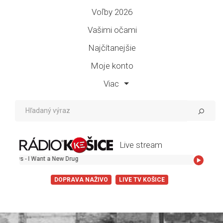
Voľby 2026
Vašimi očami
Najčítanejšie
Moje konto
Viac
Live stream
Huey Lewis an
DOPRAVA NAŽIVO
LIVE TV KOŠICE