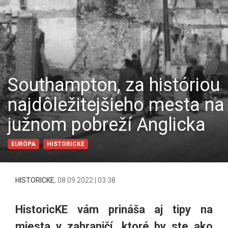
Southampton, za históriou
najdôležitejšieho mesta na
južnom pobreží Anglicka
EURÓPA
HISTORICKE
HISTORICKE
,
08.09.2022 | 03:38
HistoricKE vám prináša aj tipy na
miesta v zahraničí, ktoré by ste ako