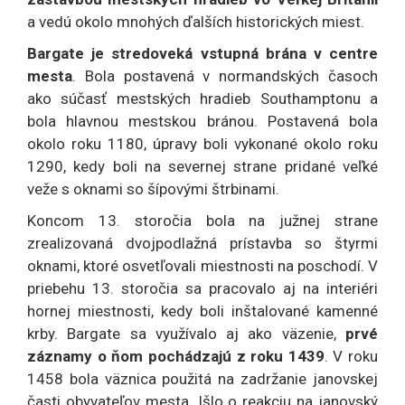
a vedú okolo mnohých ďalších historických miest.
Bargate je stredoveká vstupná brána v centre
mesta
. Bola postavená v normandských časoch
ako súčasť mestských hradieb Southamptonu a
bola hlavnou mestskou bránou. Postavená bola
okolo roku 1180, úpravy boli vykonané okolo roku
1290, kedy boli na severnej strane pridané veľké
veže s oknami so šípovými štrbinami.
Koncom 13. storočia bola na južnej strane
zrealizovaná
dvojpodlažná prístavba so štyrmi
oknami, ktoré osvetľovali miestnosti na poschodí. V
priebehu 13. storočia sa pracovalo aj na interiéri
hornej miestnosti, kedy boli inštalované kamenné
krby. Bargate sa využívalo aj ako väzenie,
prvé
záznamy o ňom pochádzajú z roku 1439
. V roku
1458 bola väznica použitá na zadržanie janovskej
časti obyvateľov mesta. Išlo o reakciu na janovský