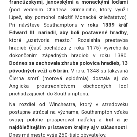
francúzskymi, janovskými a monackými loďami
(pod vedením Charlesa Grimaldiho, ktorý využil
lúpež, aby pomohol založiť Monacké kniežatstvo).
Pri návšteve Southamptonu
v roku 1339 kráľ
Edward III. nariadil, aby boli postavené hradby
,
ktoré „uzatvoria mesto.“ Rozsiahla prestavba
hradieb (časť pochádza z roku 1175) vyvrcholila
dokončením západných hradieb v roku 1380.
Dodnes sa zachovala zhruba polovica hradieb, 13
pôvodných veží a 6 brán
. V roku 1348 sa takzvaná
Čierna smrť (morová epidémia) dostala aj do
Anglicka prostredníctvom obchodných lodí
prichádzajúcich do Southamptonu.
Na rozdiel od Winchestra, ktorý v stredoveku
postupne strácal na význame, Southampton vďaka
svojej polohe prosperoval naďalej a
bol a je
najdôležitejším prístavom krajiny aj v súčasnosti
.
Dnes má mesto vyše 250-tisíc obyvateľov.