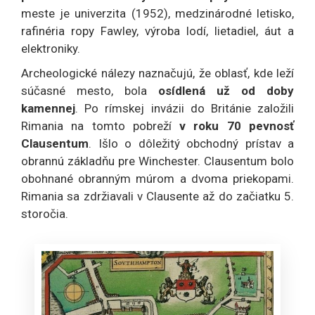
meste je univerzita (1952), medzinárodné letisko,
rafinéria ropy Fawley, výroba lodí, lietadiel, áut a
elektroniky.
Archeologické nálezy naznačujú, že oblasť, kde leží
súčasné mesto, bola
osídlená už od doby
kamennej
. Po rímskej invázii do Británie založili
Rimania na tomto pobreží
v roku 70 pevnosť
Clausentum
. Išlo o dôležitý obchodný prístav a
obrannú základňu pre Winchester. Clausentum bolo
obohnané obranným múrom a dvoma priekopami.
Rimania sa zdržiavali v Clausente až do začiatku 5.
storočia.