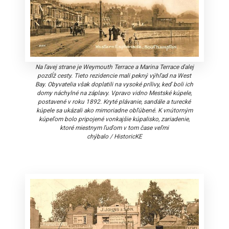
Na ľavej strane je Weymouth Terrace a Marina Terrace ďalej
pozdĺž cesty. Tieto rezidencie mali pekný výhľad na West
Bay. Obyvatelia však doplatili na vysoké prílivy, keď boli ich
domy náchylné na záplavy. Vpravo vidno Mestské kúpele,
postavené v roku 1892. Kryté plávanie, sandále a turecké
kúpele sa ukázali ako mimoriadne obľúbené. K vnútorným
kúpeľom bolo pripojené vonkajšie kúpalisko, zariadenie,
ktoré miestnym ľuďom v tom čase veľmi
chýbalo
/
HistoricKE