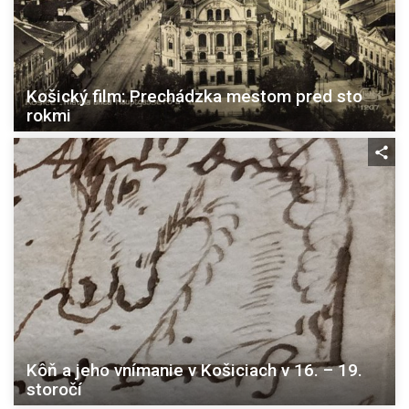
Košický film: Prechádzka mestom pred sto
rokmi
Kôň a jeho vnímanie v Košiciach v 16. – 19.
storočí