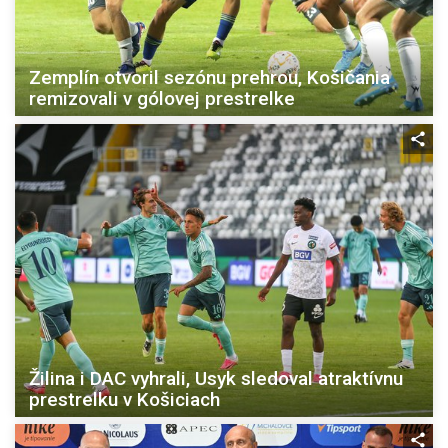
Zemplín otvoril sezónu prehrou, Košičania
remizovali v gólovej prestrelke
Žilina i DAC vyhrali, Usyk sledoval atraktívnu
prestrelku v Košiciach