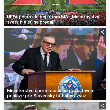
UEFA pohrozila bojkotom MS: „Majstrovstvá
sveta nie sú na predaj“
Ministerstvo športu dočasne pozastavuje
peniaze pre Slovenský futbalový zväz