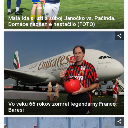
Malá Ida si užila súboj Janočko vs. Pačinda.
Domáce nadšenie nestačilo (FOTO)
Vo veku 66 rokov zomrel legendárny Franco
Baresi