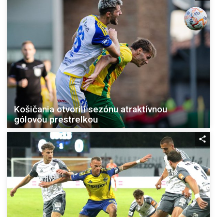
Košičania otvorili sezónu atraktívnou
gólovou prestrelkou