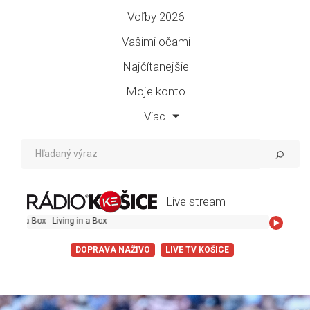
Voľby 2026
Vašimi očami
Najčítanejšie
Moje konto
Viac
Live stream
Living in a B
DOPRAVA NAŽIVO
LIVE TV KOŠICE