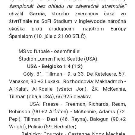
šampionát bez ohľadu na záverečné stretnutie,“
chválil
Garcia,
ktorého zverencov čaká vo
štvrťfinále na SoFi Stadium v Inglewoode náročná
skúška proti úradujúcim majstrom Európy
Španielom (10. júla o 21.00 SELČ).
MS vo futbale - osemfinále:
Štadión Lumen Field, Seattle (USA)
USA - Belgicko 1:4 (1:2)
Góly: 31. Tillman - 9. a 33. De Ketelaere, 57.
Vanaken, 90.+3 Lukaku. Rozhodcovia: Makhadmeh -
Al-Kalaf, Al-Roalle (všetci Jor.), ŽK: McKennie,
Tillman (obaja USA), 66.925 divákov.
USA: Freese - Freeman, Richards, Ream,
Robinson (90.+2 Arfsten) - McKennie, Adams (72.
Pepi), Tillman - Dest (46. Reyna), Balogun (90.+2
Wright), Pulisic (59. Berhalter)
Belgicko: Courtois - Castagne, Ngoy, Mechele,