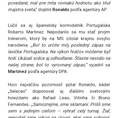
povedané, mal pre mňa rovnakú hodnotu ako titul
majstra sveta
,“ doplnil
Ronaldo
podľa agentúry AP.
Lúčil sa aj španielsky kormidelník Portugalska
Roberto Martinez. Nepodarilo sa mu stať prvým
trénerom, ktorý by na MS zdolal krajinu svojho
narodenia. „
Bol to určite môj posledný zápas na
lavičke Portugalska. Na výkon hráčov môžeme byť
hrdí. Ukázali srdce aj odhodlanie. Šťastie nestálo na
našej strane, bol to vyrovnaný zápas,“
vyjadril sa
Martinez
podľa agentúry DPA.
Hoci najväčšiu pozornosť pútal Ronaldo, káder
„Selecao“ disponoval aj ďalšími svetovými
hviezdami ako Rafael Leao, Vitinha či Bruno
Fernandes. „
Samozrejme, sme sklamaní. Prišli sme
sem s jediným cieľom – vyhrať celý turnaj. Žiaľ,
nepodali sme výkon na úrovni, akej sme schopní.