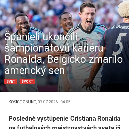
Španieli ukončili
šampionátovú kariéru
Ronalda, Belgicko zmarilo
americký sen
SVET
ŠPORT
KOŠICE ONLINE
,
07.07.2026 | 04:05
Posledné vystúpenie Cristiana Ronalda
na futbalových majstrovstvách sveta či