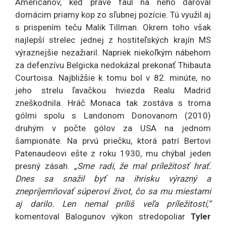
Američanov, keď práve faul na neho daroval
domácim priamy kop zo sľubnej pozície. Tú využil aj
s prispením teču Malik Tillman. Okrem toho však
najlepší strelec jednej z hostiteľských krajín MS
výraznejšie nezažiaril. Napriek niekoľkým nábehom
za defenzívu Belgicka nedokázal prekonať Thibauta
Courtoisa. Najbližšie k tomu bol v 82. minúte, no
jeho strelu ľavačkou hviezda Realu Madrid
zneškodnila. Hráč Monaca tak zostáva s troma
gólmi spolu s Landonom Donovanom (2010)
druhým v počte gólov za USA na jednom
šampionáte. Na prvú priečku, ktorá patrí Bertovi
Patenaudeovi ešte z roku 1930, mu chýbal jeden
presný zásah. „
Sme radi, že mal príležitosť hrať.
Dnes sa snažil byť na ihrisku výrazný a
znepríjemňovať súperovi život, čo sa mu miestami
aj darilo. Len nemal príliš veľa príležitostí,“
komentoval Balogunov výkon stredopoliar
Tyler