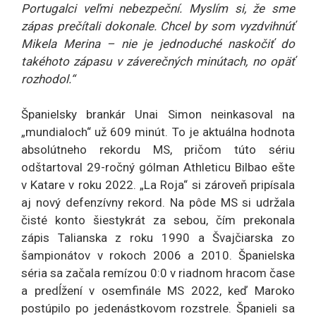
Portugalci veľmi nebezpeční. Myslím si, že sme
zápas prečítali dokonale. Chcel by som vyzdvihnúť
Mikela Merina – nie je jednoduché naskočiť do
takéhoto zápasu v záverečných minútach, no opäť
rozhodol.“
Španielsky brankár Unai Simon neinkasoval na
„mundialoch“ už 609 minút. To je aktuálna hodnota
absolútneho rekordu MS, pričom túto sériu
odštartoval 29-ročný gólman Athleticu Bilbao ešte
v Katare v roku 2022. „La Roja“ si zároveň pripísala
aj nový defenzívny rekord. Na pôde MS si udržala
čisté konto šiestykrát za sebou, čím prekonala
zápis Talianska z roku 1990 a Švajčiarska zo
šampionátov v rokoch 2006 a 2010. Španielska
séria sa začala remízou 0:0 v riadnom hracom čase
a predĺžení v osemfinále MS 2022, keď Maroko
postúpilo po jedenástkovom rozstrele. Španieli sa