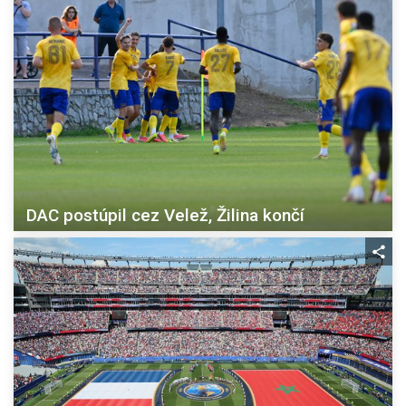
DAC postúpil cez Velež, Žilina končí