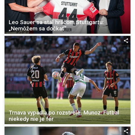
Leo Sauer sa stal hráčom Stuttgartu:
„Nemôžem sa dočkať“
Trnava vypadla po rozstrele. Munoz: Futbal
niekedy nie je fér