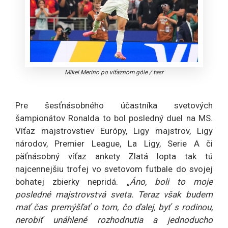
Mikel Merino po víťaznom góle
/
tasr
Pre šesťnásobného účastníka svetových
šampionátov Ronalda to bol posledný duel na MS.
Víťaz majstrovstiev Európy, Ligy majstrov, Ligy
národov, Premier League, La Ligy, Serie A či
päťnásobný víťaz ankety Zlatá lopta tak tú
najcennejšiu trofej vo svetovom futbale do svojej
bohatej zbierky nepridá. „
Áno, boli to moje
posledné majstrovstvá sveta. Teraz však budem
mať čas premýšľať o tom, čo ďalej, byť s rodinou,
nerobiť unáhlené rozhodnutia a jednoducho