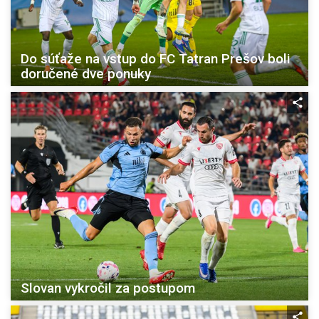
Do súťaže na vstup do FC Tatran Prešov boli
doručené dve ponuky
Slovan vykročil za postupom