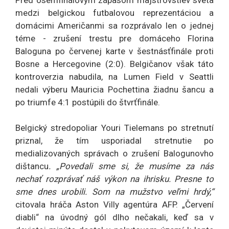
Pred osemfinálovým zápasom majstrovstiev sveta
medzi belgickou futbalovou reprezentáciou a
domácimi Američanmi sa rozprávalo len o jednej
téme - zrušení trestu pre domáceho Florina
Baloguna po červenej karte v šestnásťfinále proti
Bosne a Hercegovine (2:0). Belgičanov však táto
kontroverzia nabudila, na Lumen Field v Seattli
nedali výberu Mauricia Pochettina žiadnu šancu a
po triumfe 4:1 postúpili do štvrťfinále.
Belgický stredopoliar Youri Tielemans po stretnutí
priznal, že tím usporiadal stretnutie po
medializovaných správach o zrušení Balogunovho
dištancu
. „Povedali sme si, že musíme za nás
nechať rozprávať náš výkon na ihrisku. Presne to
sme dnes urobili. Som na mužstvo veľmi hrdý,“
citovala hráča Aston Villy agentúra AFP. „Červení
diabli“ na úvodný gól dlho nečakali, keď sa v