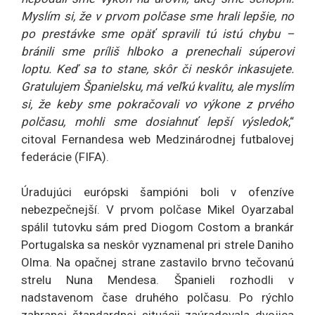
Myslím si, že v prvom polčase sme hrali lepšie, no
po prestávke sme opäť spravili tú istú chybu –
bránili sme príliš hlboko a prenechali súperovi
loptu. Keď sa to stane, skôr či neskôr inkasujete.
Gratulujem Španielsku, má veľkú kvalitu, ale myslím
si, že keby sme pokračovali vo výkone z prvého
polčasu, mohli sme dosiahnuť lepší výsledok
,“
citoval Fernandesa web Medzinárodnej futbalovej
federácie (FIFA).
Úradujúci európski šampióni boli v ofenzíve
nebezpečnejší. V prvom polčase Mikel Oyarzabal
spálil tutovku sám pred Diogom Costom a brankár
Portugalska sa neskôr vyznamenal pri strele Daniho
Olma. Na opačnej strane zastavilo brvno tečovanú
strelu Nuna Mendesa. Španieli rozhodli v
nadstavenom čase druhého polčasu. Po rýchlo