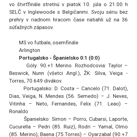
vo štvrťfinále stretnú v piatok 10. júla o 21.00 h
SELČ v Inglewoode s Belgičanmi. Svoju sériu bez
prehry v riadnom hracom čase natiahli už na 36
súťažných zápasov.
MS vo futbale, osemfinále
Arlington
Portugalsko - Španielsko 0:1 (0:0)
Góly: 90.+1 Merino. Rozhodcovia: Taylor –
Beswick, Nunn (všetci Angl.), ŽK: Silva, Veiga -
Torres, 70.649 divákov.
Portugalsko: D. Costa – Cancelo (71. Dalot),
Dias, Veiga, N. Mendes (56. Semedo) – J. Neves,
Vitinha – Neto, Fernandes, Felix (71. Leao) –
Ronaldo
Španielsko: Simon – Porro, Cubarsi, Laporte,
Cucurella – Pedri (85. Ruiz), Rodri – Yamal, Olmo
(85. Merino), Baena (75.Torres) – Oyarzabal (90.+7