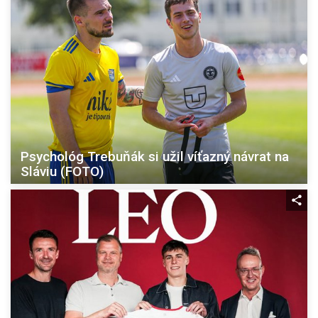
Psychológ Trebuňák si užil víťazný návrat na
Sláviu (FOTO)