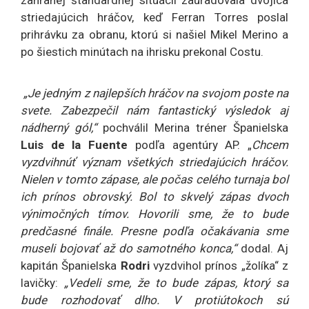
zahranej štandardnej situácii zaúradovala dvojica
striedajúcich hráčov, keď Ferran Torres poslal
prihrávku za obranu, ktorú si našiel Mikel Merino a
po šiestich minútach na ihrisku prekonal Costu.
„Je jedným z najlepších hráčov na svojom poste na
svete. Zabezpečil nám fantastický výsledok aj
nádherný gól,“
pochválil Merina tréner Španielska
Luis de la Fuente
podľa agentúry AP. „
Chcem
vyzdvihnúť význam všetkých striedajúcich hráčov.
Nielen v tomto zápase, ale počas celého turnaja bol
ich prínos obrovský. Bol to skvelý zápas dvoch
výnimočných tímov. Hovorili sme, že to bude
predčasné finále. Presne podľa očakávania sme
museli bojovať až do samotného konca,“
dodal. Aj
kapitán Španielska
Rodri
vyzdvihol prínos „žolíka“ z
lavičky:
„Vedeli sme, že to bude zápas, ktorý sa
bude rozhodovať dlho. V protiútokoch sú