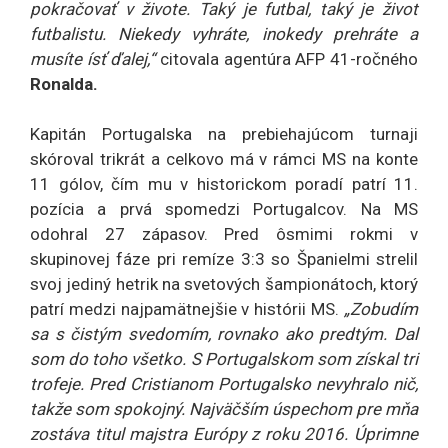
pokračovať v živote. Taký je futbal, taký je život
futbalistu. Niekedy vyhráte, inokedy prehráte a
musíte ísť ďalej,“
citovala agentúra AFP 41-ročného
Ronalda.
Kapitán Portugalska na prebiehajúcom turnaji
skóroval trikrát a celkovo má v rámci MS na konte
11 gólov, čím mu v historickom poradí patrí 11.
pozícia a prvá spomedzi Portugalcov. Na MS
odohral 27 zápasov. Pred ôsmimi rokmi v
skupinovej fáze pri remíze 3:3 so Španielmi strelil
svoj jediný hetrik na svetových šampionátoch, ktorý
patrí medzi najpamätnejšie v histórii MS.
„Zobudím
sa s čistým svedomím, rovnako ako predtým. Dal
som do toho všetko. S Portugalskom som získal tri
trofeje. Pred Cristianom Portugalsko nevyhralo nič,
takže som spokojný. Najväčším úspechom pre mňa
zostáva titul majstra Európy z roku 2016. Úprimne