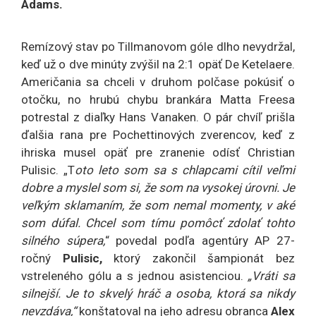
Adams.
Remízový stav po Tillmanovom góle dlho nevydržal,
keď už o dve minúty zvýšil na 2:1 opäť De Ketelaere.
Američania sa chceli v druhom polčase pokúsiť o
otočku, no hrubú chybu brankára Matta Freesa
potrestal z diaľky Hans Vanaken. O pár chvíľ prišla
ďalšia rana pre Pochettinových zverencov, keď z
ihriska musel opäť pre zranenie odísť Christian
Pulisic. „T
oto leto som sa s chlapcami cítil veľmi
dobre a myslel som si, že som na vysokej úrovni. Je
veľkým sklamaním, že som nemal momenty, v aké
som dúfal. Chcel som tímu pomôcť zdolať tohto
silného súpera,
“ povedal podľa agentúry AP 27-
ročný
Pulisic,
ktorý zakončil šampionát bez
vstreleného gólu a s jednou asistenciou.
„Vráti sa
silnejší. Je to skvelý hráč a osoba, ktorá sa nikdy
nevzdáva,“
konštatoval na jeho adresu obranca
Alex