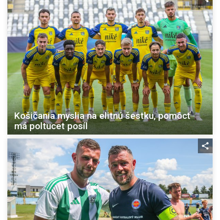
Košičania myslia na elitnú šestku, pomôcť
má poltucet posíl