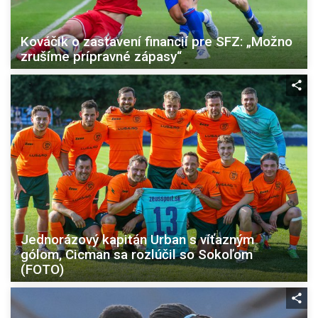
Kováčik o zastavení financií pre SFZ: „Možno
zrušíme prípravné zápasy“
Jednorázový kapitán Urban s víťazným
gólom, Cicman sa rozlúčil so Sokoľom
(FOTO)