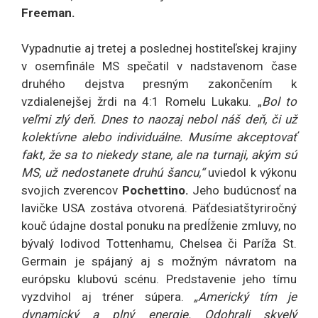
Freeman.
Vypadnutie aj tretej a poslednej hostiteľskej krajiny
v osemfinále MS spečatil v nadstavenom čase
druhého dejstva presným zakončením k
vzdialenejšej žrdi na 4:1 Romelu Lukaku. „
Bol to
veľmi zlý deň. Dnes to naozaj nebol náš deň, či už
kolektívne alebo individuálne. Musíme akceptovať
fakt, že sa to niekedy stane, ale na turnaji, akým sú
MS, už nedostanete druhú šancu,“
uviedol k výkonu
svojich zverencov
Pochettino.
Jeho budúcnosť na
lavičke USA zostáva otvorená. Päťdesiatštyriročný
kouč údajne dostal ponuku na predĺženie zmluvy, no
bývalý lodivod Tottenhamu, Chelsea či Paríža St.
Germain je spájaný aj s možným návratom na
európsku klubovú scénu. Predstavenie jeho tímu
vyzdvihol aj tréner súpera.
„Americký tím je
dynamický a plný energie. Odohrali skvelý