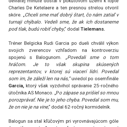
deviatej minúte dostal v pokutovom území k lopte
Charles De Ketelaere a ten presnou strelou otvoril
skóre. „
Chceli sme mať dobrý štart, čo nám zatiaľ v
turnaji chýbalo. Vedeli sme, že ak ich dostaneme
pod tlak, budú robiť chyby
,“ dodal
Tielemans.
Tréner Belgicka Rudi Garcia po dueli chválil výkon
svojich zverencov vzhľadom na kontroverziu
spojenú s Balogunom.
„Povedali sme o tom
hráčom. Je to však skupina skúsených
reprezentantov, v ktorej sú viacerí lídri. Povedal
som im, že záleží len na nás,“
uviedol po osemfinále
Garcia,
ktorý však vyzdvihol správanie 25-ročného
útočníka AS Monaco. „P
o zápase sa prišiel so mnou
porozprávať. Nie je to jeho chyba. Povedal som mu,
že on nie je na vine
,“ dodal 62-ročný kormidelník.
Balogun sa stal kľúčovým pri vyrovnávajúcom góle