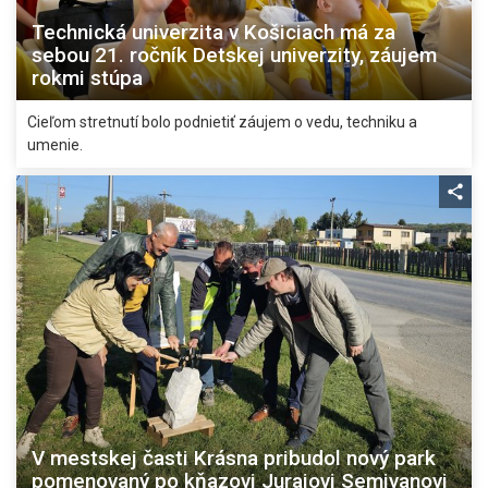
Technická univerzita v Košiciach má za
sebou 21. ročník Detskej univerzity, záujem
rokmi stúpa
Cieľom stretnutí bolo podnietiť záujem o vedu, techniku a
umenie.
V mestskej časti Krásna pribudol nový park
pomenovaný po kňazovi Jurajovi Semivanovi