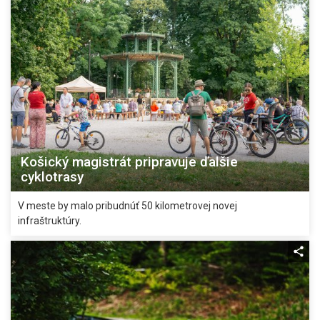
Košický magistrát pripravuje ďalšie
cyklotrasy
V meste by malo pribudnúť 50 kilometrovej novej
infraštruktúry.