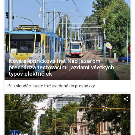
Nová električková trať Nad jazerom
prechádza testovacími jazdami všetkých
typov električiek
Po kolaudácii bude trať uvedená do prevádzky.