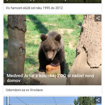
Vo farnosti slúžil od roku 1995 do 2012.
Medveď Artur z košickej ZOO si našiel nový
domov
Udomácni sa vo Vroclave.