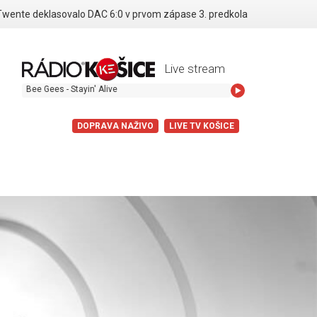
Twente deklasovalo DAC 6:0 v prvom zápase 3. predkola
Live stream
Bee Gees - Stayin' Alive
DOPRAVA NAŽIVO
LIVE TV KOŠICE