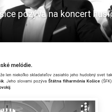
šice pozýva na koncert husľ
nské melódie.
 že len niekoľko skladateľov zasiahlo jeho hudobný svet t
ik
. Jeho slovami pozýva
Štátna filharmónia Košice
(ŠFK)
ovskij
.