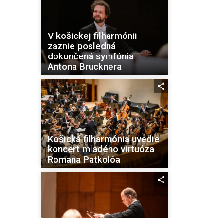
V košickej filharmónii
zaznie posledná
dokončená symfónia
Antona Brucknera
Košická filharmónia uvedie
koncert mladého virtuóza
Romana Patkolóa