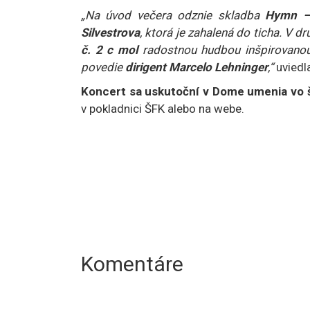
„Na úvod večera odznie skladba
Hymn 
Silvestrova
, ktorá je zahalená do ticha. V 
č. 2 c mol
radostnou hudbou inšpirovanou
povedie
dirigent Marcelo Lehninger
,“
uviedl
Koncert sa uskutoční v Dome umenia vo š
v pokladnici ŠFK alebo na webe.
Komentáre