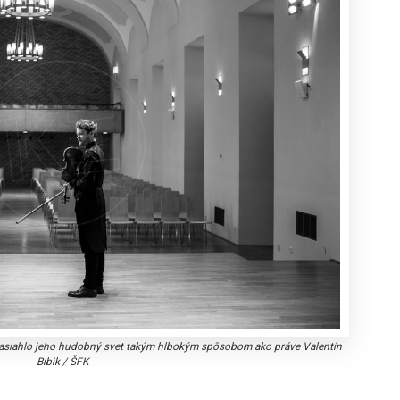
v zasiahlo jeho hudobný svet takým hlbokým spôsobom ako práve Valentín
Bibik
/
ŠFK