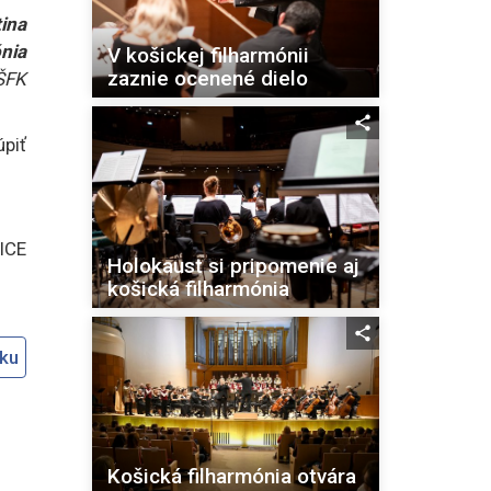
ina
nia
V košickej filharmónii
zaznie ocenené dielo
ŠFK
piť
ICE
Holokaust si pripomenie aj
košická filharmónia
oku
Košická filharmónia otvára