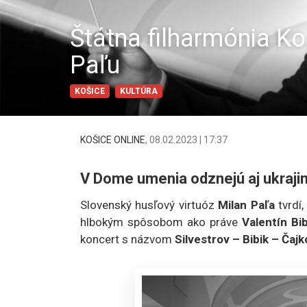
Štátna filharmónia Ko
Paľu
KOŠICE
KULTÚRA
KOŠICE ONLINE
,
08.02.2023 | 17:37
V Dome umenia odznejú aj ukraji
Slovenský husľový virtuóz
Milan Paľa
tvrdí,
hlbokým spôsobom ako práve
Valentín Bib
koncert s názvom
Silvestrov – Bibik – Čajk