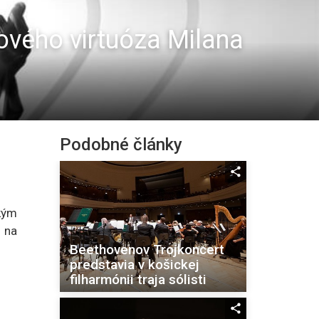
ového virtuóza Milana
Podobné články
akým
 na
Beethovenov Trojkoncert
predstavia v košickej
filharmónii traja sólisti