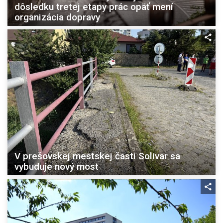
dôsledku tretej etapy prác opäť mení
organizácia dopravy
V prešovskej mestskej časti Solivar sa
vybuduje nový most