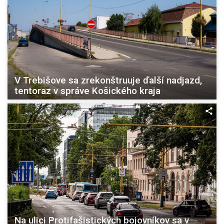
V Trebišove sa zrekonštruuje ďalší nadjazd,
tentoraz v správe Košického kraja
Na ulici Protifašistických bojovníkov sa v