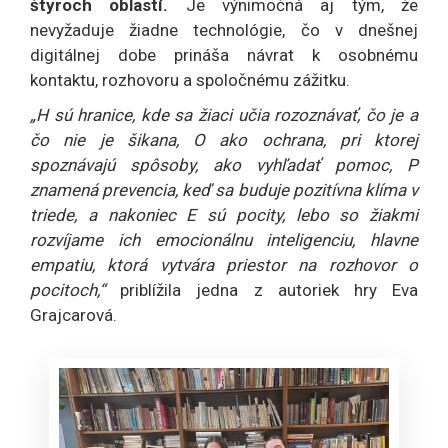
štyroch oblastí.
Je výnimočná aj tým, že
nevyžaduje žiadne technológie, čo v dnešnej
digitálnej dobe prináša návrat k osobnému
kontaktu, rozhovoru a spoločnému zážitku.
„H sú hranice, kde sa žiaci učia rozoznávať, čo je a
čo nie je šikana, O ako ochrana, pri ktorej
spoznávajú spôsoby, ako vyhľadať pomoc, P
znamená prevencia, keď sa buduje pozitívna klíma v
triede, a nakoniec E sú pocity, lebo so žiakmi
rozvíjame ich emocionálnu inteligenciu, hlavne
empatiu, ktorá vytvára priestor na rozhovor o
pocitoch,“
priblížila jedna z autoriek hry Eva
Grajcarová.