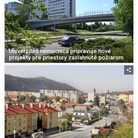
Univerzitná nemocnica pripravuje nové
projekty pre priestory zasiahnuté požiarom