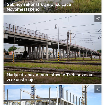
Sabinov rekonštruuje Ulicu Laca
Novomestského
Nadjazd v havarijnom stave v Trebišove sa
zrekonštruuje