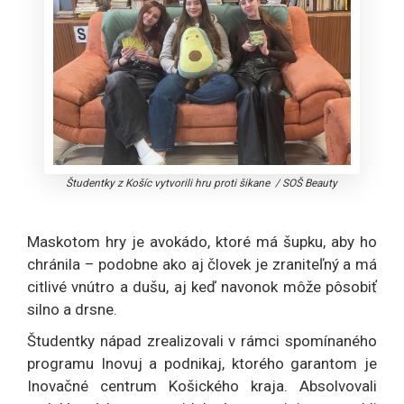
Študentky z Košíc vytvorili hru proti šikane
/
SOŠ Beauty
Maskotom hry je avokádo, ktoré má šupku, aby ho
chránila – podobne ako aj človek je zraniteľný a má
citlivé vnútro a dušu, aj keď navonok môže pôsobiť
silno a drsne.
Študentky nápad zrealizovali v rámci spomínaného
programu Inovuj a podnikaj, ktorého garantom je
Inovačné centrum Košického kraja. Absolvovali