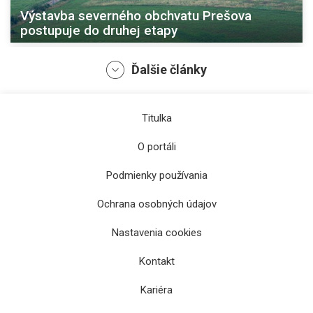
Výstavba severného obchvatu Prešova
postupuje do druhej etapy
Ďalšie články
Titulka
O portáli
Podmienky používania
Ochrana osobných údajov
Župan Rastislav Trnka: Za osem rokov
vzrástla cena asfaltu a jeho pokládka
Nastavenia cookies
trojnásobne
Kontakt
Kariéra