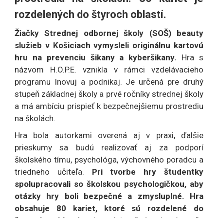
rozdelených do štyroch oblastí.
Žiačky Strednej odbornej školy (SOŠ) beauty
služieb v Košiciach vymysleli originálnu kartovú
hru na prevenciu šikany a kyberšikany.
Hra s
názvom H.O.P.E. vznikla v rámci vzdelávacieho
programu Inovuj a podnikaj. Je určená pre druhý
stupeň základnej školy a prvé ročníky strednej školy
a má ambíciu prispieť k bezpečnejšiemu prostrediu
na školách.
Hra bola autorkami overená aj v praxi, ďalšie
prieskumy sa budú realizovať aj za podporí
školského tímu, psychológa, výchovného poradcu a
triedneho učiteľa.
Pri tvorbe hry študentky
spolupracovali so školskou psychologičkou, aby
otázky hry boli bezpečné a zmysluplné. Hra
obsahuje 80 kariet, ktoré sú rozdelené do