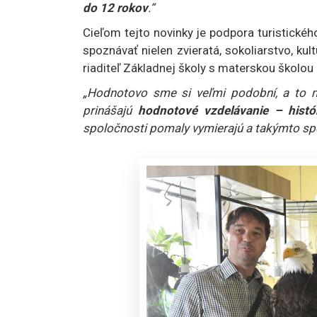
do 12 rokov
.“
Cieľom tejto novinky je podpora turistické
spoznávať nielen zvieratá, sokoliarstvo, kul
riaditeľ Základnej školy s materskou školou 
„Hodnotovo sme si veľmi podobní, a to ma
prinášajú
hodnotové vzdelávanie – histór
spoločnosti pomaly vymierajú a takýmto s