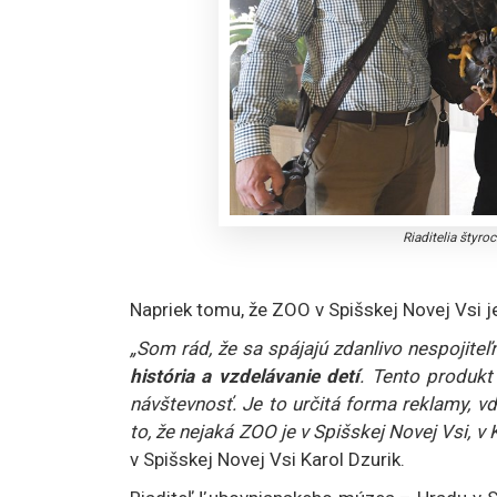
Riaditelia štyro
Napriek tomu, že ZOO v Spišskej Novej Vsi je
„Som rád, že sa spájajú zdanlivo nespojiteľné
história a vzdelávanie detí
. Tento produkt
návštevnosť. Je to určitá forma reklamy, vďa
to, že nejaká ZOO je v Spišskej Novej Vsi, v 
v Spišskej Novej Vsi Karol Dzurik.