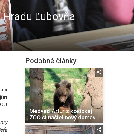
 a Hradu Ľubovňa
Podobné články
ola
jím
 ZOO
Medveď Artur z košickej
ZOO si našiel nový domov
pory
ieťa