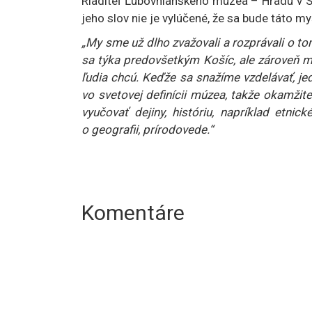
Riaditeľ Ľubovnianskeho múzea – Hradu v Sta
jeho slov nie je vylúčené, že sa bude táto my
„My sme už dlho zvažovali a rozprávali o tom
sa týka predovšetkým Košíc, ale zároveň má
ľudia chcú. Keďže sa snažíme vzdelávať, je
vo svetovej definícii múzea, takže okamžite
vyučovať dejiny, históriu, napríklad etnic
o geografii, prírodovede.“
Komentáre