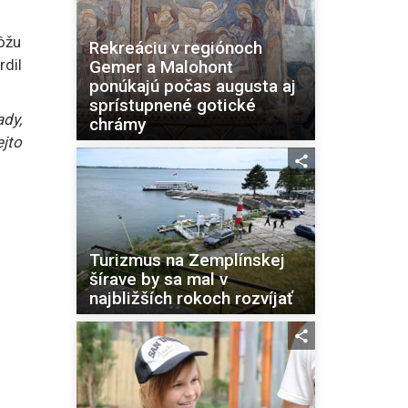
môžu
Rekreáciu v regiónoch
rdil
Gemer a Malohont
ponúkajú počas augusta aj
sprístupnené gotické
dy,
chrámy
jto
Turizmus na Zemplínskej
šírave by sa mal v
najbližších rokoch rozvíjať