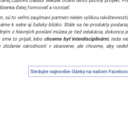
rej Ľubovni Dalibor Mikulík ocenil tento pilotný projekt. P
šlienka ďalej formovať a rozvíjať:
, sú to veľmi zaujímaví partneri nielen výškou návštevnosti
me k sebe aj ľudsky blízko. Stále sa tie produkty podaria
dným z hlavných poslaní múzea je tiež edukácia, dokonca j
 sme to prijali, lebo
chceme byť interdisciplinárni
, teda ni
ké zloženie národností v skanzene, ale chceme, aby vedeli
Sledujte najnovšie články na našom Facebo