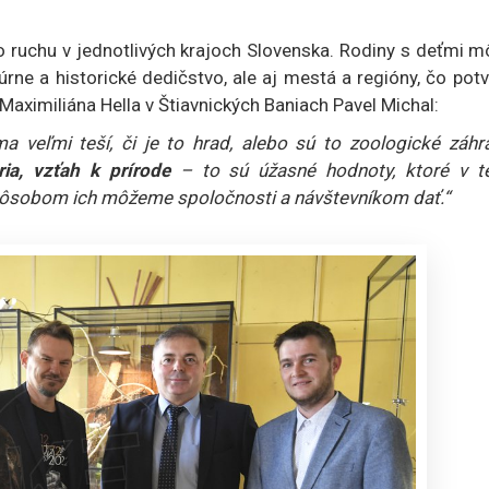
ho ruchu v jednotlivých krajoch Slovenska. Rodiny s deťmi 
túrne a historické dedičstvo, ale aj mestá a regióny, čo potv
Maximiliána Hella v Štiavnických Baniach Pavel Michal:
 veľmi teší, či je to hrad, alebo sú to zoologické záhra
ia, vzťah k prírode
– to sú úžasné hodnoty, ktoré v te
pôsobom ich môžeme spoločnosti a návštevníkom dať.“