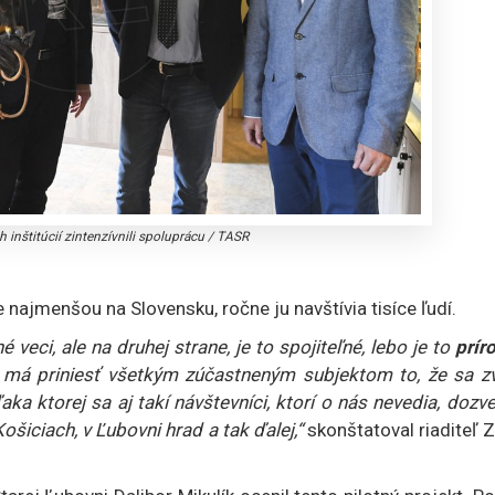
ch inštitúcií zintenzívnili spoluprácu
/
TASR
 najmenšou na Slovensku, ročne ju navštívia tisíce ľudí.
 veci, ale na druhej strane, je to spojiteľné, lebo je to
príro
 má priniesť všetkým zúčastneným subjektom to, že sa zv
ka ktorej sa aj takí návštevníci, ktorí o nás nevedia, dozv
Košiciach, v Ľubovni hrad a tak ďalej,“
skonštatoval riaditeľ