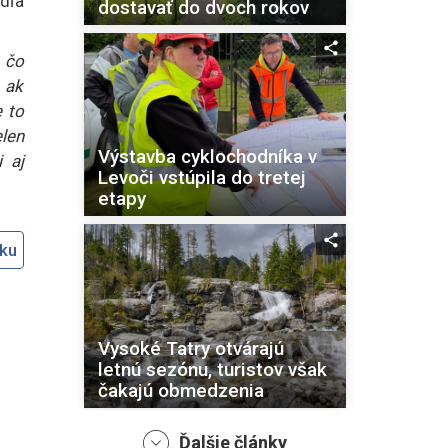
odľa
dostavať do dvoch rokov
, čo
, ak
e to
elen
Výstavba cyklochodníka v
 aj
Levoči vstúpila do tretej
etapy
oku
Vysoké Tatry otvárajú
letnú sezónu, turistov však
čakajú obmedzenia
Ďalšie články