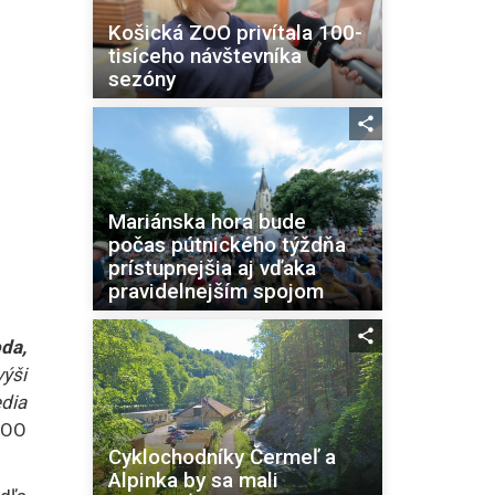
Košická ZOO privítala 100-
tisíceho návštevníka
sezóny
Mariánska hora bude
počas pútnického týždňa
prístupnejšia aj vďaka
pravidelnejším spojom
da,
ýši
edia
 ZOO
Cyklochodníky Čermeľ a
Alpinka by sa mali