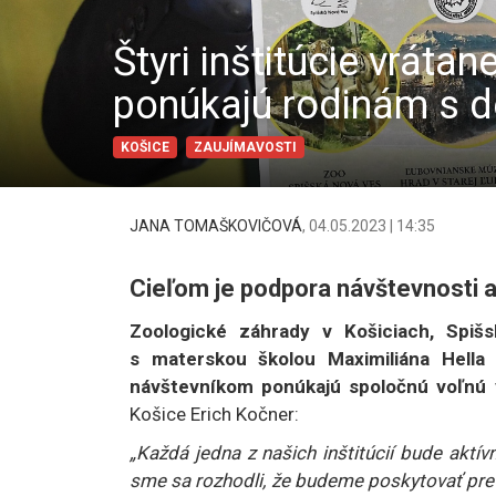
Štyri inštitúcie vrá
ponúkajú rodinám s 
KOŠICE
ZAUJÍMAVOSTI
JANA TOMAŠKOVIČOVÁ
,
04.05.2023 | 14:35
Cieľom je podpora návštevnosti a
Zoologické záhrady v Košiciach, Spiš
s materskou školou Maximiliána Hella 
návštevníkom ponúkajú spoločnú voľnú
Košice Erich Kočner:
„Každá jedna z našich inštitúcií bude aktí
sme sa rozhodli, že budeme poskytovať pre n