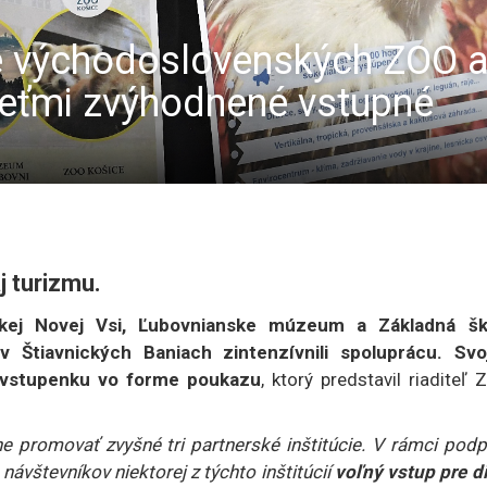
tane východoslovenských ZOO
deťmi zvýhodnené vstupné
j turizmu.
skej Novej Vsi, Ľubovnianske múzeum a Základná šk
v Štiavnických Baniach zintenzívnili spoluprácu. Svo
 vstupenku vo forme poukazu
, ktorý predstavil riaditeľ
vne promovať zvyšné tri partnerské inštitúcie. V rámci pod
ávštevníkov niektorej z týchto inštitúcií
voľný vstup pre d