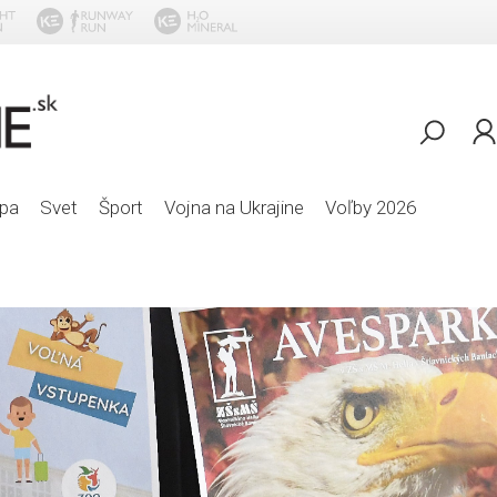
Lighthouse Fam
pa
Svet
Šport
Vojna na Ukrajine
Voľby 2026