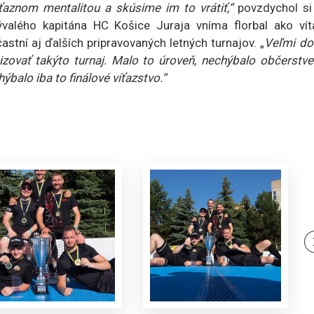
ťaznom mentalitou a skúsime im to vrátiť,“
povzdychol si
ývalého kapitána HC Košice Juraja vníma florbal ako vít
častní aj ďalších pripravovaných letných turnajov. „
Veľmi do
zovať takýto turnaj. Malo to úroveň, nechýbalo občerstven
ýbalo iba to finálové víťazstvo.“