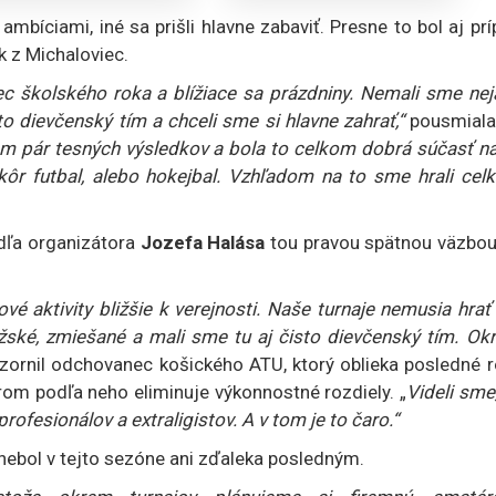
 ambíciami, iné sa prišli hlavne zabaviť. Presne to bol aj pr
k z Michaloviec.
niec školského roka a blížiace sa prázdniny. Nemali sme ne
o dievčenský tím a chceli sme si hlavne zahrať,“
pousmiala
m pár tesných výsledkov a bola to celkom dobrá súčasť na
skôr futbal, alebo hokejbal. Vzhľadom na to sme hrali cel
odľa organizátora
Jozefa Halása
tou pravou spätnou väzbou
ové aktivity bližšie k verejnosti. Naše turnaje nemusia hrať
užské, zmiešané a mali sme tu aj čisto dievčenský tím. Ok
zornil odchovanec košického ATU, ktorý oblieka posledné r
trom podľa neho eliminuje výkonnostné rozdiely. „
Videli sme
ofesionálov a extraligistov. A v tom je to čaro.“
aj nebol v tejto sezóne ani zďaleka posledným.