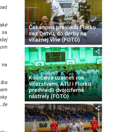
ípad
jaké
Čekanovci previedli Florko
 sa
cez Detvu, do derby na
víťaznej vlne (FOTO)
šej
kom
 na
Košičania uzavreli rok
 iba
víťazstvami, ATU i Florko
predviedli dvojciferné
rem
nástrely (FOTO)
oky
, že