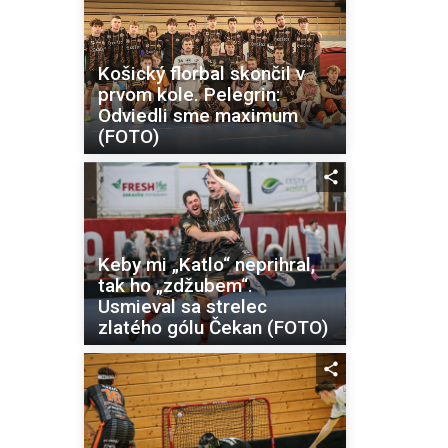
Košický florbal skončil v
prvom kole. Pelegrin:
Odviedli sme maximum
(FOTO)
Keby mi „Katlo“ neprihral,
tak ho „zdžubem“.
Usmieval sa strelec
zlatého gólu Čekan (FOTO)