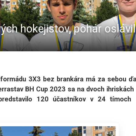
vých hokejistov, pohár oslávi
o formádu 3X3 bez brankára má za sebou ďa
Terrastav BH Cup 2023 sa na dvoch ihriskách
predstavilo 120 účastníkov v 24 tímoch