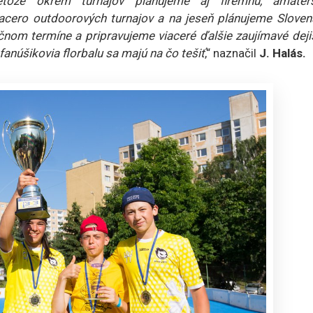
retože okrem turnajov plánujeme aj firemnú, amatér
iacero outdoorových turnajov a na jeseň plánujeme Sloven
čnom termíne a pripravujeme viaceré ďalšie zaujímavé deji
fanúšikovia florbalu sa majú na čo tešiť
,“ naznačil
J. Halás.