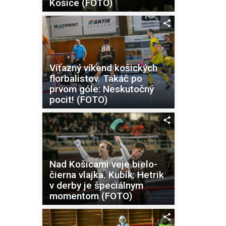
Košice (FOTO)
Víťazný víkend košických
florbalistov. Takáč po
prvom góle: Neskutočný
pocit! (FOTO)
Nad Košicami veje bielo-
čierna vlajka. Kubík: Hetrik
v derby je špeciálnym
momentom (FOTO)