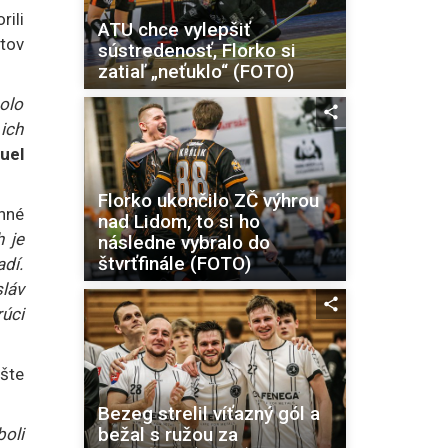
rili
ATU chce vylepšiť
stov
sústredenosť, Florko si
zatiaľ „neťuklo“ (FOTO)
bolo
 ich
uel
Florko ukončilo ZČ výhrou
inné
nad Lidom, to si ho
h je
následne vybralo do
štvrťfinále (FOTO)
dí.
sláv
úci
Ešte
Bezeg strelil víťazný gól a
bežal s ružou za
boli