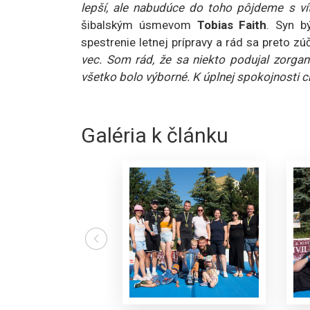
lepší, ale nabudúce do toho pôjdeme s ví
šibalským úsmevom
Tobias Faith
. Syn b
spestrenie letnej prípravy a rád sa preto zú
vec. Som rád, že sa niekto podujal zorgani
všetko bolo výborné. K úplnej spokojnosti ch
Galéria k článku