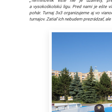
„
Termínovník ešte nie je uzavretý, p
a vysokoškolskú ligu. Pred nami je ešte v
pohár. Turnaj 3x3 organizujeme aj vo viano
turnajov. Zatiaľ ich nebudem prezrádzať, ale 