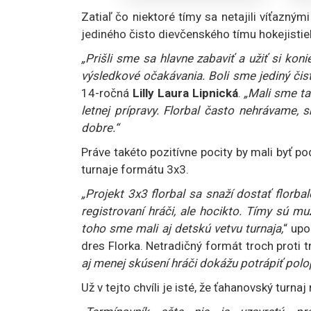
Zatiaľ čo niektoré tímy sa netajili víťaznými
jediného čisto dievčenského tímu hokejistie
„Prišli sme sa hlavne zabaviť a užiť si ko
výsledkové očakávania. Boli sme jediný čist
14-ročná
Lilly Laura Lipnická
.
„Mali sme ta
letnej prípravy. Florbal často nehrávame, 
dobre.“
Práve takéto pozitívne pocity by mali byť p
turnaje formátu 3x3.
„Projekt 3x3 florbal sa snaží dostať florbal
registrovaní hráči, ale hocikto. Tímy sú m
toho sme mali aj detskú vetvu turnaja,
“ upo
dres Florka. Netradičný formát troch proti 
aj menej skúsení hráči dokážu potrápiť polopr
Už v tejto chvíli je isté, že ťahanovský turn