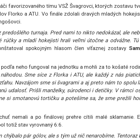
ráči favorizovaného tímu VSŽ Švagrovci, ktorých zostavu tvo
alov Florko a ATU. Vo finále zdolali dravých mladých hokeji
ngošovci.
 z predošlého turnaja. Pred nami to nikto nedokázal, ale ne
é rúčky a mladí hokejisti hrali veľmi útočne a odvážne. Tú
nštatoval spokojným hlasom člen víťaznej zostavy
Sam
 podľa neho fungoval na jednotku a mohli za to košaté rod
 náhodou. Sme síce z Florka i ATU, ale každý z nás piatic
ťahu. Navzájom sme si švagrami a aj preto nám to spolu la
nú udalosť. Prišli manželky, súrodenci i detičky. V rámci o
e si smotanovú tortičku a potešíme sa, že sme prežili hor
chuť nemali a po finálovej prehre cítili malé sklamanie. 
l totiž stav vyrovnaný 6:6.
 chýbalo pár gólov, ale s tým už nič nenarobíme. Tentoraz 