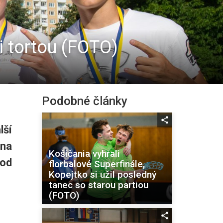
li tortou (FOTO)
Podobné články
lší
 na
Košičania vyhrali
 od
florbalové Superfinále,
Kopejtko si užil posledný
tanec so starou partiou
(FOTO)