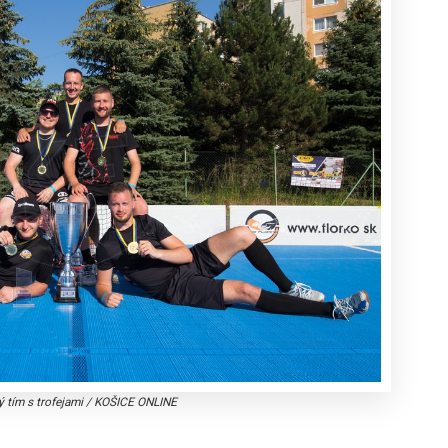
 tím s trofejami
/
KOŠICE ONLINE