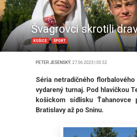
Švagrovci skrotili dra
KOŠICE
ŠPORT
PETER JESENSKÝ
,
27.06.2023 | 05:52
Séria netradičného florbalovéh
vydarený turnaj. Pod hlavičkou 
košickom sídlisku Ťahanovce 
Bratislavy až po Sninu.