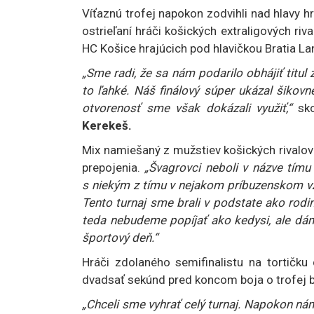
Víťaznú trofej napokon zodvihli nad hlavy h
ostrieľaní hráči košických extraligových riv
HC Košice hrajúcich pod hlavičkou Bratia La
„Sme radi, že sa nám podarilo obhájiť titul
to ľahké. Náš finálový súper ukázal šikovn
otvorenosť sme však dokázali využiť,“
sko
Kerekeš.
Mix namiešaný z mužstiev košických rivalov
prepojenia.
„Švagrovci neboli v názve tímu
s niekým z tímu v nejakom príbuzenskom vz
Tento turnaj sme brali v podstate ako rodin
teda nebudeme popíjať ako kedysi, ale dám
športový deň.“
Hráči zdolaného semifinalistu na tortičku 
dvadsať sekúnd pred koncom boja o trofej bo
„Chceli sme vyhrať celý turnaj. Napokon nám