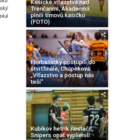
sku
Košické víťazstvá nad
ský
Trenčanmi, Akademici
plnili tímovú kasičku
ská
(FOTO)
Florbalistky postúpili do
štvrťfinále, Chúpeková:
„Víťazstvo a postup nás
teší“
Kubíkov hetrik nestačil,
Snipers opäť vyplienili