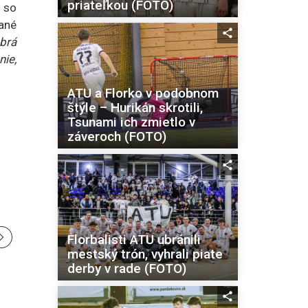
priateľkou (FOTO)
 so
ané
brá
ie,
ATU a Florko v podobnom
štýle – Hurikán skrotili,
Tsunami ich zmietlo v
záveroch (FOTO)
Florbalisti ATU ubránili
mestský trón, vyhrali piate
derby v rade (FOTO)