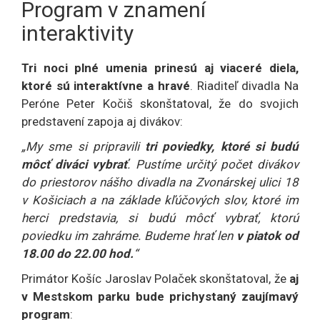
Program v znamení
interaktivity
Tri noci plné umenia prinesú aj viaceré diela,
ktoré sú interaktívne a hravé
. Riaditeľ divadla Na
Peróne Peter Kočiš skonštatoval, že do svojich
predstavení zapoja aj divákov:
„My sme si pripravili
tri poviedky, ktoré si budú
môcť diváci vybrať
. Pustíme určitý počet divákov
do priestorov nášho divadla na Zvonárskej ulici 18
v Košiciach a na základe kľúčových slov, ktoré im
herci predstavia, si budú môcť vybrať, ktorú
poviedku im zahráme. Budeme hrať len
v piatok od
18.00 do 22.00 hod.
“
Primátor Košíc Jaroslav Polaček skonštatoval, že
aj
v Mestskom parku bude prichystaný zaujímavý
program
: