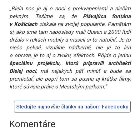
„Biela noc je aj o noci s prekvapeniami a niečím
pekným. Tešíme sa, že
Plávajúca fontána
v Košiciach
získala na svojej popularite. Pamätám
si, ako sme tam naposledy mali Queen a 2000 ľudí
držalo v rukách mobily a museli si to natočiť. Je to
niečo pekné, vizuálne nádherné, nie je to len
o obraze, je to aj o zvuku, efektoch. Pôjde o jednu
špeciálnu projekciu, ktorú pripravili architekti
Bielej noci
, má nejakých päť minúť a bude sa
premietať, ale popri tom sa pustia aj krátke filmy,
ktoré súvisia práve s Mestským parkom.“
Sledujte najnovšie články na našom Facebooku
Komentáre