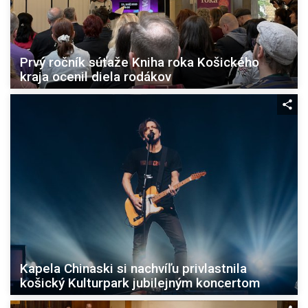
Prvý ročník súťaže Kniha roka Košického
kraja ocenil diela rodákov
Kapela Chinaski si nachvíľu privlastnila
košický Kulturpark jubilejným koncertom