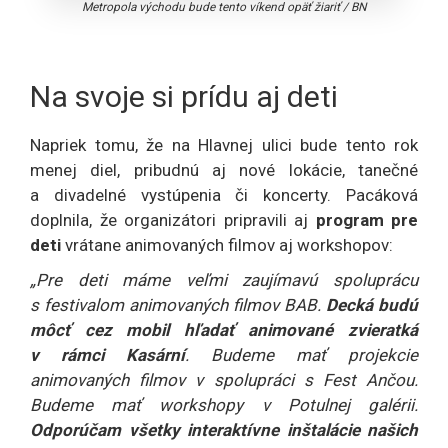
Metropola východu bude tento víkend opäť žiariť
/
BN
Na svoje si prídu aj deti
Napriek tomu, že na Hlavnej ulici bude tento rok
menej diel, pribudnú aj nové lokácie, tanečné
a divadelné vystúpenia či koncerty. Pacáková
doplnila, že organizátori pripravili aj
program pre
deti
vrátane animovaných filmov aj workshopov:
„Pre deti máme veľmi zaujímavú spoluprácu
s festivalom animovaných filmov BAB.
Decká budú
môcť cez mobil hľadať animované zvieratká
v rámci Kasární
. Budeme mať projekcie
animovaných filmov v spolupráci s Fest Ančou.
Budeme mať workshopy v Potulnej galérii.
Odporúčam všetky interaktívne inštalácie našich