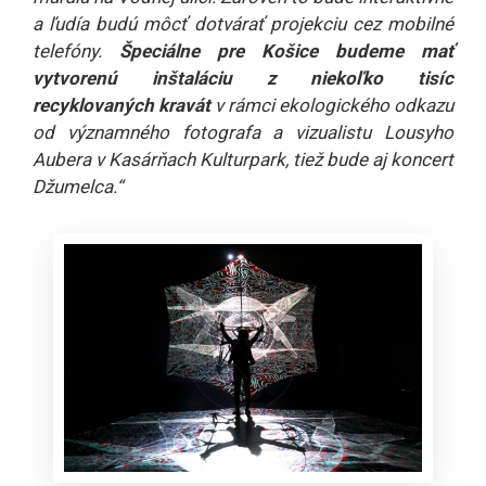
a ľudía budú môcť dotvárať projekciu cez mobilné
telefóny.
Špeciálne pre Košice budeme mať
vytvorenú inštaláciu z niekoľko tisíc
recyklovaných kravát
v rámci ekologického odkazu
od významného fotografa a vizualistu Lousyho
Aubera v Kasárňach Kulturpark, tiež bude aj koncert
Džumelca.“