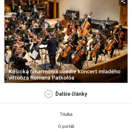
Košická filharmónia uvedie koncert mladého
virtuóza Romana Patkolóa
Ďalšie články
Titulka
O portáli