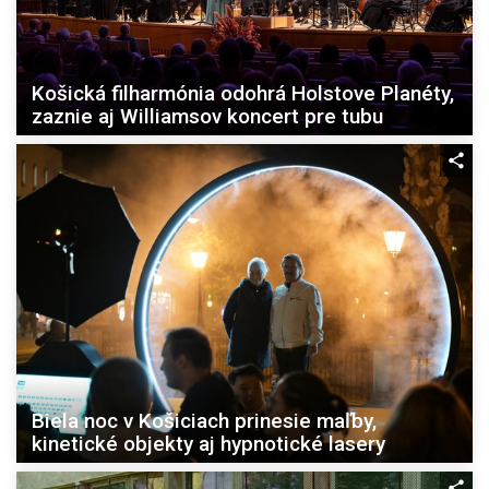
Košická filharmónia odohrá Holstove Planéty,
zaznie aj Williamsov koncert pre tubu
Biela noc v Košiciach prinesie maľby,
kinetické objekty aj hypnotické lasery