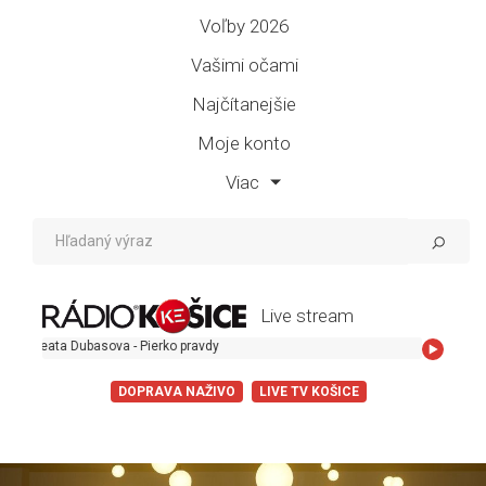
Voľby 2026
Vašimi očami
Najčítanejšie
Moje konto
Viac
Live stream
basova - Pierko pravdy
DOPRAVA NAŽIVO
LIVE TV KOŠICE