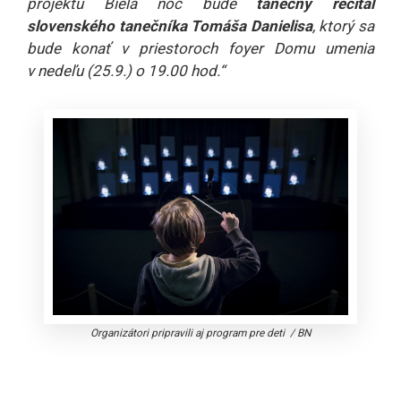
projektu Biela noc bude
tanečný recitál
slovenského tanečníka Tomáša Danielisa
, ktorý sa
bude konať v priestoroch foyer Domu umenia
v nedeľu (25.9.) o 19.00 hod.“
Organizátori pripravili aj program pre deti
/
BN