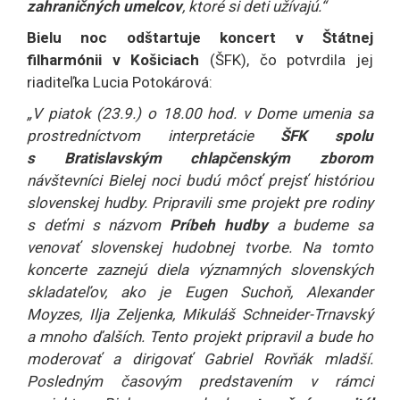
zahraničných umelcov
, ktoré si deti užívajú.“
Bielu noc odštartuje koncert v Štátnej
filharmónii v Košiciach
(ŠFK), čo potvrdila jej
riaditeľka Lucia Potokárová:
„V piatok (23.9.) o 18.00 hod. v Dome umenia sa
prostredníctvom interpretácie
ŠFK spolu
s Bratislavským chlapčenským zborom
návštevníci Bielej noci budú môcť prejsť históriou
slovenskej hudby. Pripravili sme projekt pre rodiny
s deťmi s názvom
Príbeh hudby
a budeme sa
venovať slovenskej hudobnej tvorbe. Na tomto
koncerte zaznejú diela významných slovenských
skladateľov, ako je Eugen Suchoň, Alexander
Moyzes, Ilja Zeljenka, Mikuláš Schneider-Trnavský
a mnoho ďalších. Tento projekt pripravil a bude ho
moderovať a dirigovať Gabriel Rovňák mladší.
Posledným časovým predstavením v rámci