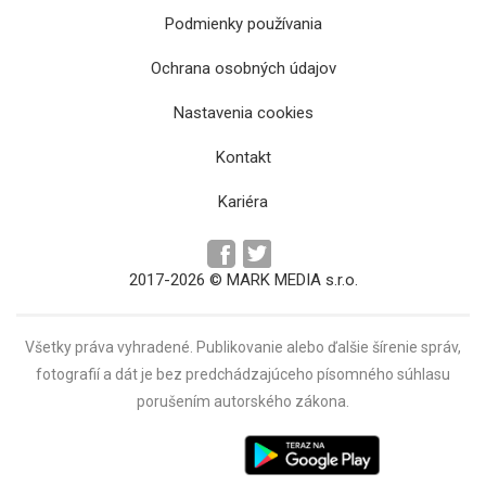
Podmienky používania
Ochrana osobných údajov
Zemplínske múzeum otvorilo výstavu Krása
Nastavenia cookies
veľkonočnej škrupinky
Kontakt
Kariéra
2017-2026 © MARK MEDIA s.r.o.
Všetky práva vyhradené. Publikovanie alebo ďalšie šírenie správ,
fotografií a dát je bez predchádzajúceho písomného súhlasu
porušením autorského zákona.
Divadlo Alexandra Duchnoviča prináša
intímnu inscenáciu o ľudských slabostiach