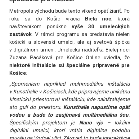
Metropola východu bude tento víkend opäť žiariť. Po
roku sa do Košíc vracia
Biela noc
, ktorá
návštevníkom ponúkne
vyše 30 umeleckých
zastávok
. V rámci programu sa predstavia nielen
košickí a slovenskí umelci, ale aj svetová špička
v digitálnom umení. Umelecká riaditeľka Bielej noci
Zuzana Pacáková pre Košice Online uviedla, že
niektoré inštalácie sú špeciálne pripravené pre
Košice
:
„Spomeniem napríklad multimediálnu inštaláciu
v Kunsthalle v Košiciach, kde pripravujeme unikátnu
kinetickú priestorovú inštaláciu, kde nainštalujeme
sto gulí do priestoru.
Kunsthalle napustíme opäť
vodou a bude to zaujímavá multimediálna šou
.
Špecifickým projektom je
Nano vjs
– lokálni
digitálni umelci, ktorí vrátia digitálne podobu
murálu na Vodnej ulici. Zároveň to bude interaktívne