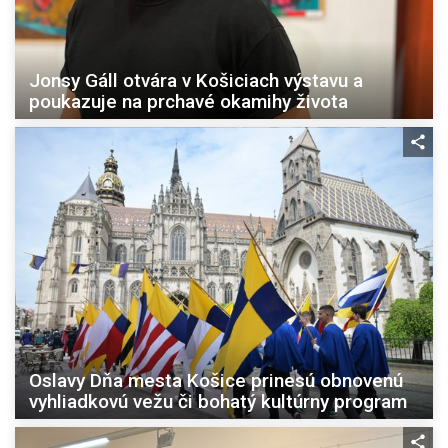
Jonsy Gáll otvára v Košiciach výstavu a
poukazuje na prchavé okamihy života
Oslavy Dňa mesta Košice prinesú obnovenú
vyhliadkovú vežu či bohatý kultúrny program