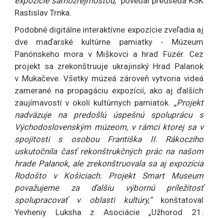
expozície samozrejmosťou,“
povedal predseda KSK
Rastislav Trnka.
Podobné digitálne interaktívne expozície zveľadia aj
dve maďarské kultúrne pamiatky - Múzeum
Panónskeho mora v Miškovci a hrad Füzér. Cez
projekt sa zrekonštruuje ukrajinský Hrad Palanok
v Mukačeve. Všetky múzeá zároveň vytvoria videá
zamerané na propagáciu expozícií, ako aj ďalších
zaujímavostí v okolí kultúrnych pamiatok.
„Projekt
nadväzuje na predošlú úspešnú spoluprácu s
Východoslovenským múzeom, v rámci ktorej sa v
spojitosti s osobou Františka II. Rákocziho
uskutočnila časť rekonštrukčných prác na našom
hrade Palanok, ale zrekonštruovala sa aj expozícia
Rodošto v Košiciach. Projekt Smart Museum
považujeme za ďalšiu výbornú príležitosť
spolupracovať v oblasti kultúry,“
konštatoval
Yevheniy Luksha z Asociácie „Užhorod 21.