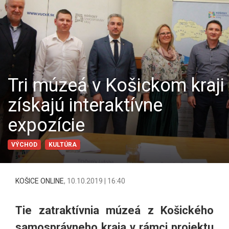
Tri múzeá v Košickom kraji
získajú interaktívne
expozície
VÝCHOD
KULTÚRA
KOŠICE ONLINE
,
10.10.2019 | 16:40
Tie zatraktívnia múzeá z Košického
samosprávneho kraja v rámci projektu