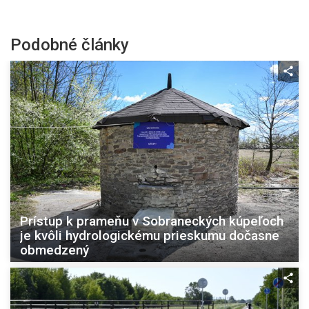
Podobné články
Prístup k prameňu v Sobraneckých kúpeľoch
je kvôli hydrologickému prieskumu dočasne
obmedzený