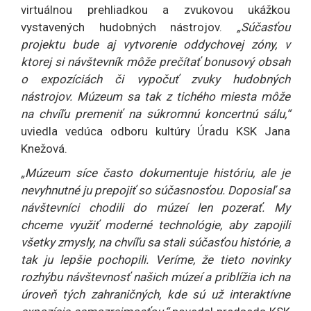
virtuálnou prehliadkou a zvukovou ukážkou
vystavených hudobných nástrojov.
„Súčasťou
projektu bude aj vytvorenie oddychovej zóny, v
ktorej si návštevník môže prečítať bonusový obsah
o expozíciách či vypočuť zvuky hudobných
nástrojov. Múzeum sa tak z tichého miesta môže
na chvíľu premeniť na súkromnú koncertnú sálu,“
uviedla vedúca odboru kultúry Úradu KSK Jana
Knežová.
„Múzeum síce často dokumentuje históriu, ale je
nevyhnutné ju prepojiť so súčasnosťou. Doposiaľ sa
návštevníci chodili do múzeí len pozerať. My
chceme využiť moderné technológie, aby zapojili
všetky zmysly, na chvíľu sa stali súčasťou histórie, a
tak ju lepšie pochopili. Veríme, že tieto novinky
rozhýbu návštevnosť našich múzeí a priblížia ich na
úroveň tých zahraničných, kde sú už interaktívne