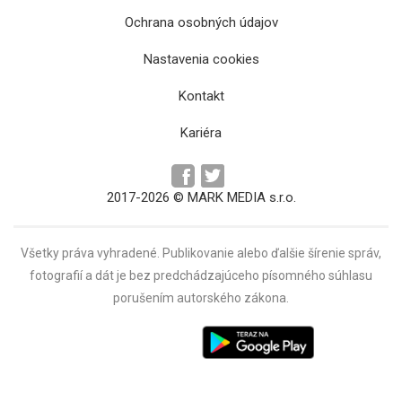
Ochrana osobných údajov
Turzovské ani Sobranecké kúpele stavebný
Nastavenia cookies
ruch tak skoro nečaká
Kontakt
Kariéra
2017-2026 © MARK MEDIA s.r.o.
Všetky práva vyhradené. Publikovanie alebo ďalšie šírenie správ,
fotografií a dát je bez predchádzajúceho písomného súhlasu
porušením autorského zákona.
Župné dni Košického kraja pokračujú na Spiši