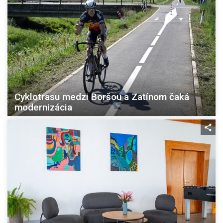
Cyklotrasu medzi Boršou a Zatínom čaká
modernizácia