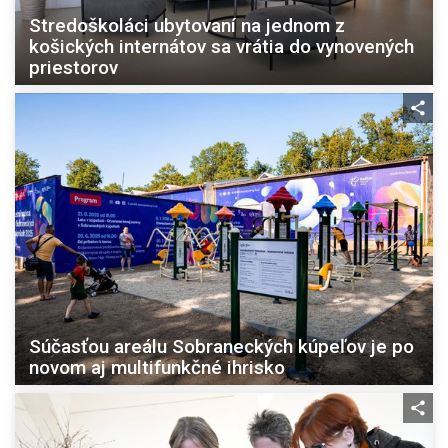
Stredoškoláci ubytovaní na jednom z
košických internátov sa vrátia do vynovených
priestorov
Súčasťou areálu Sobraneckých kúpeľov je po
novom aj multifunkčné ihrisko