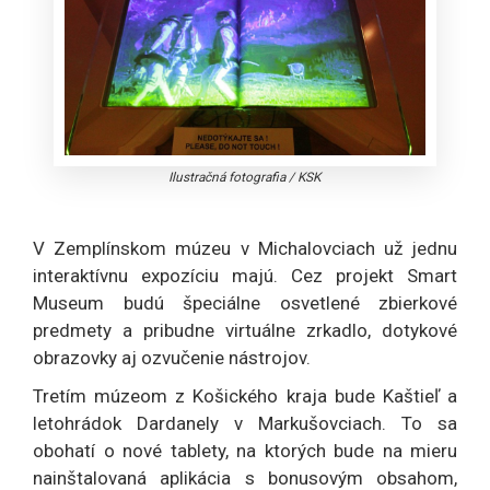
Ilustračná fotografia
/
KSK
V Zemplínskom múzeu v Michalovciach už jednu
interaktívnu expozíciu majú. Cez projekt Smart
Museum budú špeciálne osvetlené zbierkové
predmety a pribudne virtuálne zrkadlo, dotykové
obrazovky aj ozvučenie nástrojov.
Tretím múzeom z Košického kraja bude Kaštieľ a
letohrádok Dardanely v Markušovciach. To sa
obohatí o nové tablety, na ktorých bude na mieru
nainštalovaná aplikácia s bonusovým obsahom,