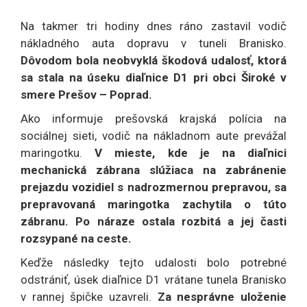
Na takmer tri hodiny dnes ráno zastavil vodič
nákladného auta dopravu v tuneli Branisko.
Dôvodom bola neobvyklá škodová udalosť, ktorá
sa stala na úseku diaľnice D1 pri obci Široké v
smere Prešov – Poprad.
Ako informuje prešovská krajská polícia na
sociálnej sieti, vodič na nákladnom aute prevážal
maringotku.
V mieste, kde je na diaľnici
mechanická zábrana slúžiaca na zabránenie
prejazdu vozidiel s nadrozmernou prepravou, sa
prepravovaná maringotka zachytila o túto
zábranu. Po náraze ostala rozbitá a jej časti
rozsypané na ceste.
Keďže následky tejto udalosti bolo potrebné
odstrániť, úsek diaľnice D1 vrátane tunela Branisko
v rannej špičke uzavreli.
Za nesprávne uloženie