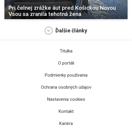
Pri čelnej zrážke áut pred Košickou Novou
Vsou sa zranila tehotná žena
Ďalšie články
Titulka
O portáli
Podmienky používania
Ochrana osobných údajov
Nehoda kamióna na D3 pri Svrčinovci
Nastavenia cookies
spôsobila únik formaldehydu
Kontakt
Kariéra