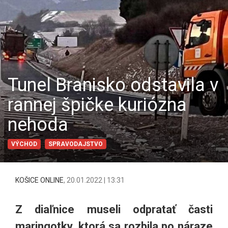
Tunel Branisko odstavila v
rannej špičke kuriózna
nehoda
VÝCHOD
SPRAVODAJSTVO
KOŠICE ONLINE
,
20.01.2022 | 13:31
Z diaľnice museli odpratať časti
maringotky, ktorá sa rozbila po náraze