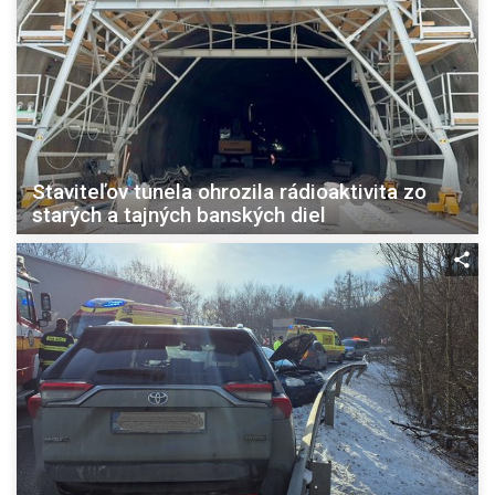
Staviteľov tunela ohrozila rádioaktivita zo
starých a tajných banských diel