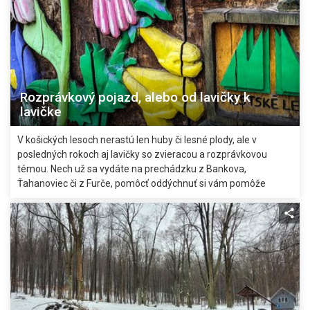
Rozprávkový pojazd, alebo od lavičky k
lavičke
V košických lesoch nerastú len huby či lesné plody, ale v
posledných rokoch aj lavičky so zvieracou a rozprávkovou
témou. Nech už sa vydáte na prechádzku z Bankova,
Ťahanoviec či z Furče, pomôcť oddýchnuť si vám pomôže
niektoré z diel rezbára Dávida Máriássyho.