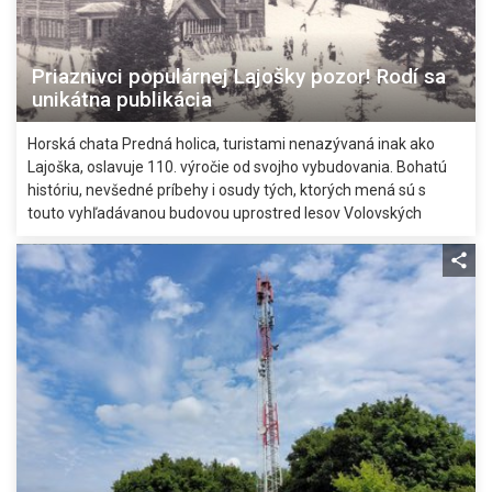
Priaznivci populárnej Lajošky pozor! Rodí sa
unikátna publikácia
Horská chata Predná holica, turistami nenazývaná inak ako
Lajoška, oslavuje 110. výročie od svojho vybudovania. Bohatú
históriu, nevšedné príbehy i osudy tých, ktorých mená sú s
touto vyhľadávanou budovou uprostred lesov Volovských
vrchov spojené, sa teraz konečne dostanú aj na papier.