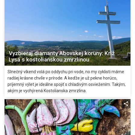
Vyzbieraj diamanty Abovskej koruny: Kríž
Lysá s kostolianskou zmrzlinou
Slnečný víkend volá po oddychu pri vode, no my cyklisti máme
radšej krásne chvíle v prírode. A keďže je už pekne horúco,
príjemný výlet je ideálne spojiť s chladivým osviežením. Takým,
akým je vychýrená Kostolianska zmrzlina.