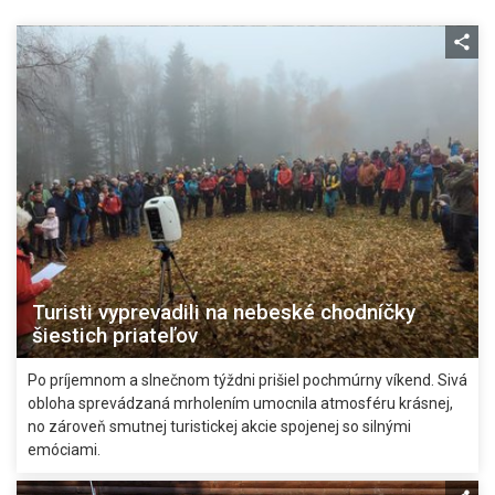
Turisti vyprevadili na nebeské chodníčky
šiestich priateľov
Po príjemnom a slnečnom týždni prišiel pochmúrny víkend. Sivá
obloha sprevádzaná mrholením umocnila atmosféru krásnej,
no zároveň smutnej turistickej akcie spojenej so silnými
emóciami.