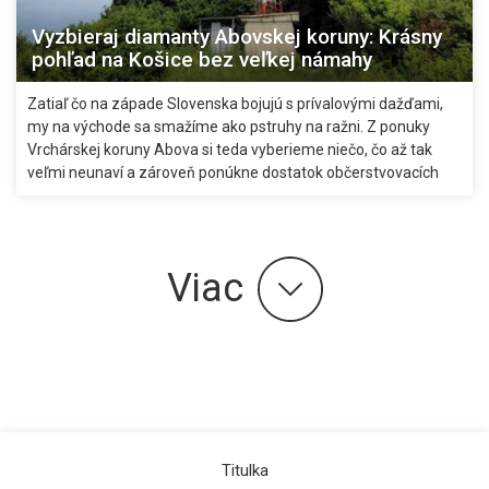
Vyzbieraj diamanty Abovskej koruny: Krásny
pohľad na Košice bez veľkej námahy
Zatiaľ čo na západe Slovenska bojujú s prívalovými dažďami,
my na východe sa smažíme ako pstruhy na ražni. Z ponuky
Vrchárskej koruny Abova si teda vyberieme niečo, čo až tak
veľmi neunaví a zároveň ponúkne dostatok občerstvovacích
staníc. Bonusom bude pôsobivý výhľad nevyžadujúci dlhé
stúpanie – Vysielač nad Nižnou Hutkou.
Viac
Titulka