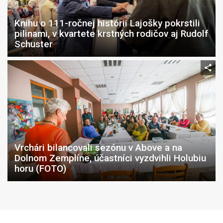
Knihu o 111-ročnej histórii Lajošky pokrstili
pilinami, v kvartete krstných rodičov aj Rudolf
Schuster
Vrchári bilancovali sezónu v Above a na
Dolnom Zemplíne, účastníci vyzdvihli Holubiu
horu (FOTO)