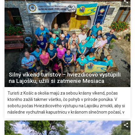
Silný víkend turistov – hviezdicovo vystúpili
na Lajošku, užili si zatmenie Mesiaca
Turisti z Košíc a okolia majú za sebou krásny víkend, počas
ktorého zažili takmer všetko, čo pohyb v prírode ponúka. V
sobotu počas Hviezdicového výstupu na Lajošku zmokli, aby si
následne vychutnali kapustnicu v krásnom slnečnom počasí, v
nedeľu sa potom vybrali za jedinečným zatmením Mesiaca na
Hrešnú.