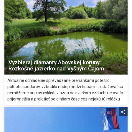
Vyzbieraj diamanty Abovskej koruny:
Rozkošné jazierko nad Vyšným Čajom
Aktuálne ochladenie sprevádzané prehánkami potešilo
poľnohospodárov, vzbudilo nádej medzi hubármi a sťažovať sa
nemôžeme ani my cyklisti. Jazda na sviežom vzduchu je oveľa
príjemnejšia a preletieť po dlhšom čase cez nejakú tú mláčku
len zvyšuje zážitok z pravých lesných pojazdov. Nastal teda čas
odškrtnúť si ďalší z bodov Vrchárskej koruny Abova 2025.