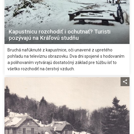
Kapustnicu rozchodiť i ochutnať? Turisti
pozývajú na Kráľovú studňu
Bruchá nafúknuté z kapustnice, oči unavené z upretého
pohľadu na televíznu obrazovku. Dva dni spojené s hodovaním
a polihovaním vytvárajú dostatočný základ pre túžbu ísť to
všetko rozchodiť na čerstvý vzduch.