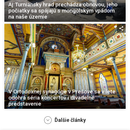
Aj Turniansky hrad prechádza obnovou, jeho
počiatky sa spájajú s mongolským vpádom
na naše územie
V Ortodoxnej synagóge v Prešove sa v lete
odohrá séria koncertov i divadelné
predstavenie
Ďalšie články