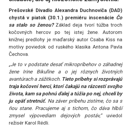
Prešovské Divadlo Alexandra Duchnoviča (DAD)
chystá v piatok (30.1.) premiéru inscenácie
Čo
sa stalo so ženou?
Základ deja tvorí túžba troch
kočovných hercov po tej istej žene. Autorom
knižnej predlohy je maďarský autor Csaba Kiss na
motívy poviedok od ruského klasika Antona Pavla
Čechova.
„Je to v podstate desať mikropríbehov o záhadnej
žene Irine Bikuľine a o jej rôznych životných
avantúrach a zážitkoch.
Tieto príbehy si rozprávajú
traja kočovní herci, ktorí čakajú na rázcestí svojho
života, kam sa pohnú ďalej a túžia po nej, chceli by
ju opäť stretnúť.
Na záver príbehu zistíme, čo sa s
ňou stane. Pracujeme aj s tichom, čo dáva hlbší
zmysel výpovediam dejových postáv,“
uviedol
režisér Karol Rédli.