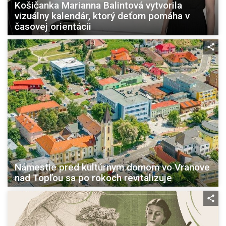
Košičanka Marianna Balintová vytvorila
vizuálny kalendár, ktorý deťom pomáha v
časovej orientácii
Námestie pred kultúrnym domom vo Vranove
nad Topľou sa po rokoch revitalizuje