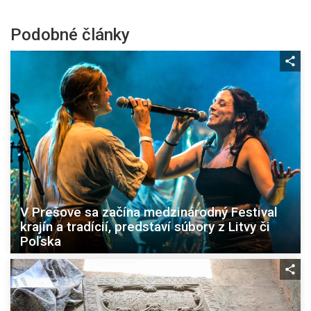
Podobné články
V Prešove sa začína medzinárodný Festival
krajín a tradícií, predstaví súbory z Litvy či
Poľska