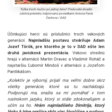
Túžba troch mužov po jednej žene? Prešovské divadlo
odohrá premiéru inšpirovanú poviedkami Antona Pavla
Čechova
/
DAD
Účinkujúci herci sú príslušníci troch vekových
generácií.
Najmladšiu postavu stvárňuje Adam
Jozef Török, pre ktorého je to v DAD ešte len
druhá javisková prezentácia.
Vekovo strednú
hrajú v alternácii Martin Oravec a Vladimír Roháč a
najstaršiu Ľubomír Mindoš v alternácii s Jozefom
Pantlikášom.
„Kolektív je výborný, prijali ma veľmi dobre skrz
všetky generácie, ktoré sa tu nachádzajú.
Podporujú ma, snažia sa mi pomáhať v tom
rusínskom jazyku, ktorý si stále zdokonaľujem a
učím sa ho.
Hrám najmladšieho Dimitrija, ktorý
lásku k Irine prežíva skôr viac živočíšne a pudovo,