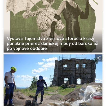
Výstava Tajomstvá žien, dve storočia krásy
ponúkne prierez dámskej módy od baroka až
po vojnové obdobie