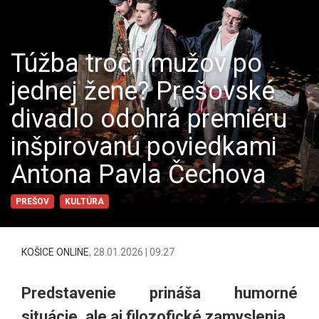
Túžba troch mužov po
jednej žene? Prešovské
divadlo odohrá premiéru
inšpirovanú poviedkami
Antona Pavla Čechova
PREŠOV
KULTÚRA
KOŠICE ONLINE
,
28.01.2026 | 09:27
Predstavenie prináša humorné
situácie, ale aj filozofické zamyslenia.