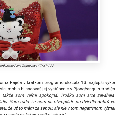
orčuliarka Alina Zagitovová
/
TASR / AP
oma Rajiča v krátkom programe ukázala 13. najlepší výkon
esla, mohla bilancovať jej vystúpenie v Pjongčangu s tradi
, takže som veľmi spokojná. Trošku som síce zaváhala
vládla. Som rada, že som na olympiáde predviedla dobrú vo
ľavu, že už to mám za sebou, ale nie v tom negatívnom význ
m uspela na takejto veľkej súťaži."