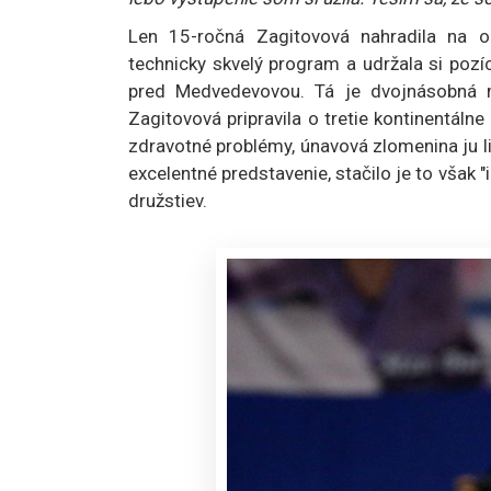
Len 15-ročná Zagitovová nahradila na ol
technicky skvelý program a udržala si poz
pred Medvedevovou. Tá je dvojnásobná m
Zagitovová pripravila o tretie kontinentáln
zdravotné problémy, únavová zlomenina ju li
excelentné predstavenie, stačilo je to však "
družstiev.