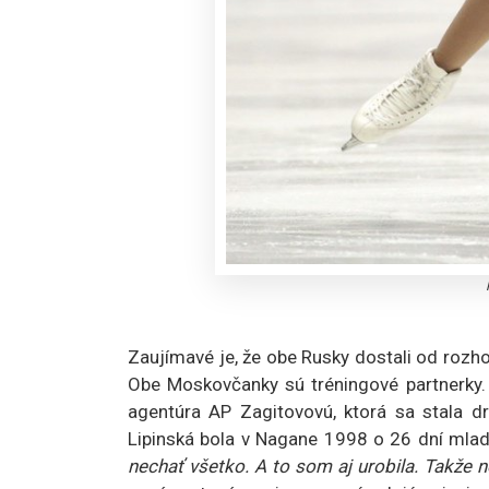
Zaujímavé je, že obe Rusky dostali od rozh
Obe Moskovčanky sú tréningové partnerky
agentúra AP Zagitovovú, ktorá sa stala d
Lipinská bola v Nagane 1998 o 26 dní mladši
nechať všetko. A to som aj urobila. Takže n