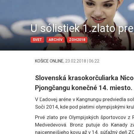
U sólistiek 1.zlato pr
SVET
ARCHÍV
ZOH2018
KOŠICE ONLINE
,
23.02.2018 | 06:22
Slovenská krasokorčuliarka Nicol
Pjongčangu konečné 14. miesto.
V Ľadovej aréne v Kangnungu predviedla solí
Soči 2014, kde pod piatimi olympijskými kr
Prvé zlato pre Olympijských športovcov z R
Medvedevová. Bronz putuje do Kanady zá
najcennejšieho kovu až v 14. súťažný deň Z