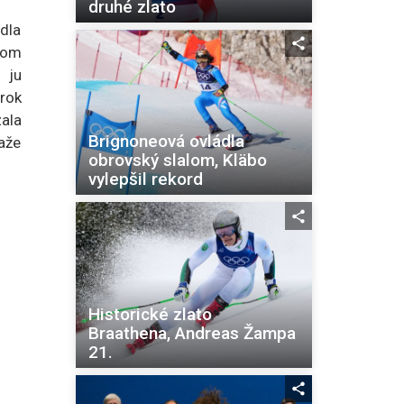
druhé zlato
dla
kom
 ju
 rok
zala
Brignoneová ovládla
ťaže
obrovský slalom, Kläbo
vylepšil rekord
Historické zlato
Braathena, Andreas Žampa
21.