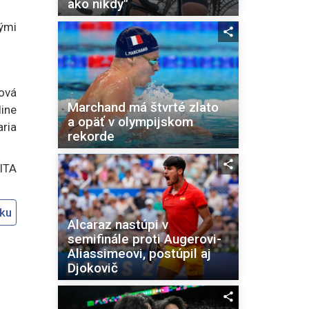
ako nikdy"
ými
ová
Marchand má štvrté zlato
ine
a opäť v olympijskom
aria
rekorde
SITA
oku
Alcaraz nastúpi v
semifinále proti Augerovi-
Aliassimeovi, postúpil aj
Djokovič