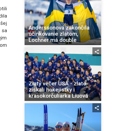
ili
ila
šej
Anderssonová zakončila
o sa
účinkovanie zlatom,
itým
Lochner má double
dom
Zlatý večer USA - zlato
získali hokejistky i
krasokorčuliarka Liuová