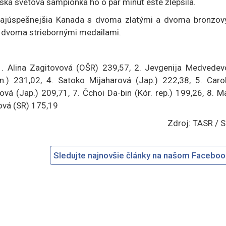
ká svetová šampiónka ho o pár minút ešte zlepšila.
 najúspešnejšia Kanada s dvoma zlatými a dvoma bronzov
 dvoma striebornými medailami.
1. Alina Zagitovová (OŠR) 239,57, 2. Jevgenija Medvedev
) 231,02, 4. Satoko Mijaharová (Jap.) 222,38, 5. Carol
vá (Jap.) 209,71, 7. Čchoi Da-bin (Kór. rep.) 199,26, 8. M
čová (SR) 175,19
Zdroj: TASR / 
Sledujte najnovšie články na našom Facebo