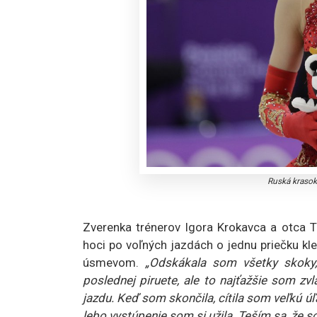
Ruská krasok
Zverenka trénerov Igora Krokavca a otca T
hoci po voľných jazdách o jednu priečku kl
úsmevom.
„Odskákala som všetky skoky
poslednej piruete, ale to najťažšie som z
jazdu. Keď som skončila, cítila som veľkú ú
lebo vystúpenie som si užila. Teším sa, že so