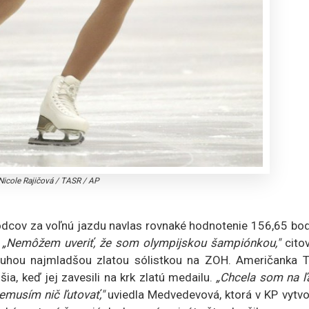
Nicole Rajičová
/
TASR / AP
odcov za voľnú jazdu navlas rovnaké hodnotenie 156,65 bod
.
„Nemôžem uveriť, že som olympijskou šampiónkou,"
cito
ruhou najmladšou zlatou sólistkou na ZOH. Američanka T
a, keď jej zavesili na krk zlatú medailu.
„Chcela som na ľ
emusím nič ľutovať,"
uviedla Medvedevová, ktorá v KP vytvo