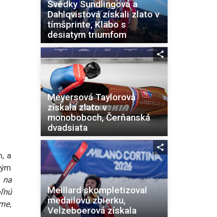
Švédky Sundlingová a
Dahlqvistová získali zlato v
tímšprinte, Kläbo s
desiatym triumfom
Meyersová Taylorová
získala zlato v
monoboboch, Čerňanská
dvadsiata
, a
čným
 na
Meillard skompletizoval
ľnú
medailovú zbierku,
ame,
Velzeboerová získala