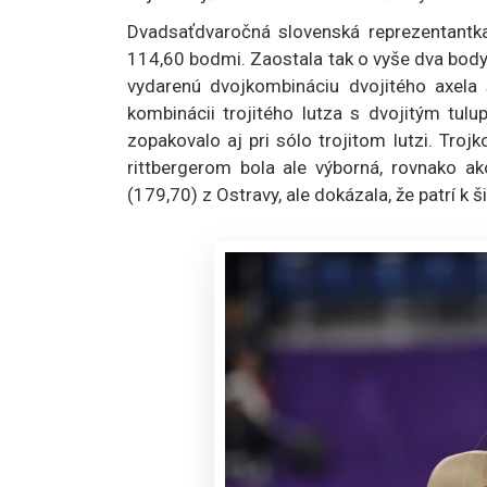
Dvadsaťdvaročná slovenská reprezentantka
114,60 bodmi. Zaostala tak o vyše dva bo
vydarenú dvojkombináciu dvojitého axela s
kombinácii trojitého lutza s dvojitým tulu
zopakovalo aj pri sólo trojitom lutzi. Troj
rittbergerom bola ale výborná, rovnako a
(179,70) z Ostravy, ale dokázala, že patrí k š