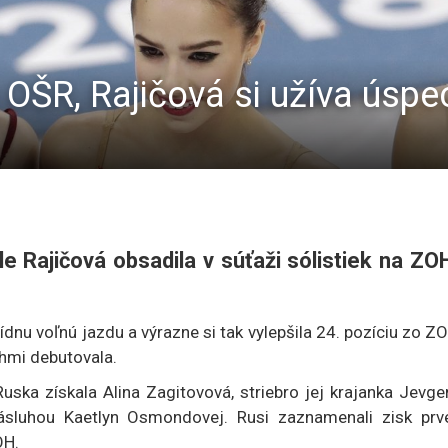
e OŠR, Rajičová si užíva úspe
e Rajičová obsadila v súťaži sólistiek na ZO
dnu voľnú jazdu a výrazne si tak vylepšila 24. pozíciu zo Z
uhmi debutovala.
uska získala Alina Zagitovová, striebro jej krajanka Jevge
sluhou Kaetlyn Osmondovej. Rusi zaznamenali zisk prv
OH.