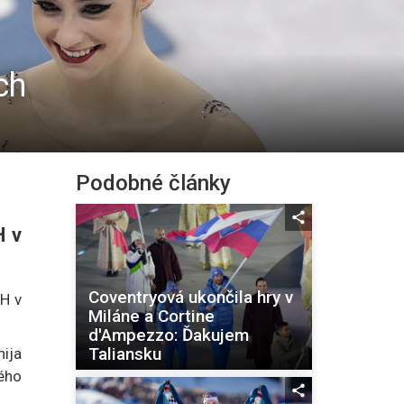
ch
Podobné články
H v
Coventryová ukončila hry v
OH v
Miláne a Cortine
d'Ampezzo: Ďakujem
Taliansku
nija
ého