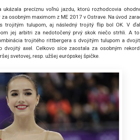
 ukázala precíznu voľnú jazdu, ktorú rozhodcovia ohodnot
dy za osobným maximom z ME 2017 v Ostrave. Na úvod zarad
 trojitým tulupom, aj následný trojitý flip bol OK. V ďal
pom jej arbitri za nedotočený prvý skok niečo strhli. A t
kombinácia trojitého rittbergera s dvojitým tulupom a dvoj
ko dvojitý axel. Celkovo síce zaostala za osobným rekor
iršej svetovej, resp. užšej európskej špičke.