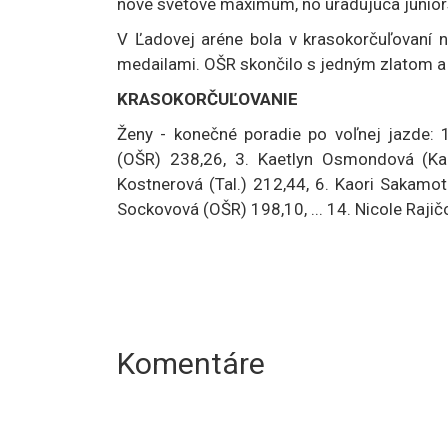
nové svetové maximum, no úradujúca juniors
V Ľadovej aréne bola v krasokorčuľovaní
medailami. OŠR skončilo s jedným zlatom a
KRASOKORČUĽOVANIE
Ženy - konečné poradie po voľnej jazde: 
(OŠR) 238,26, 3. Kaetlyn Osmondová (Kan.
Kostnerová (Tal.) 212,44, 6. Kaori Sakamoto
Sockovová (OŠR) 198,10, ... 14. Nicole Raji
Komentáre