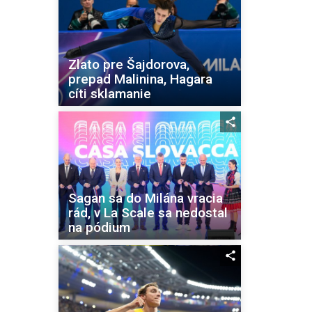
Zlato pre Šajdorova,
prepad Malinina, Hagara
cíti sklamanie
Sagan sa do Milána vracia
rád, v La Scale sa nedostal
na pódium