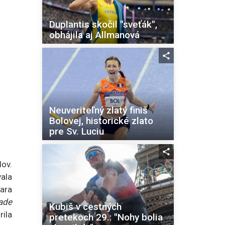
Duplantis skočil "sveťák",
obhájila aj Allmanová
Neuveriteľný zlatý finiš
Bolovej, historické zlato
pre Sv. Luciu
ov.
vala
ara
ade
Kubiš v cestných
rila
pretekoch 29.: "Nohy bolia