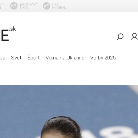
HEX - V pi
pa
Svet
Šport
Vojna na Ukrajine
Voľby 2026