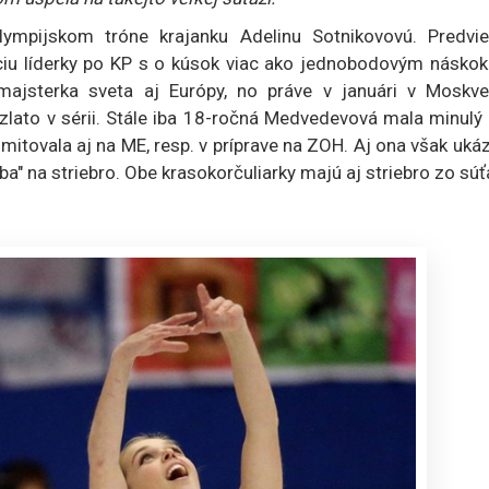
ympijskom tróne krajanku Adelinu Sotnikovovú. Predvie
íciu líderky po KP s o kúsok viac ako jednobodovým násko
ajsterka sveta aj Európy, no práve v januári v Moskve
e zlato v sérii. Stále iba 18-ročná Medvedevová mala minulý
mitovala aj na ME, resp. v príprave na ZOH. Aj ona však uká
iba" na striebro. Obe krasokorčuliarky majú aj striebro zo sú