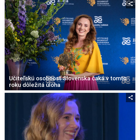
Učiteľskú osobnosť Slovenska čaká v tomto
roku dôležitá úloha