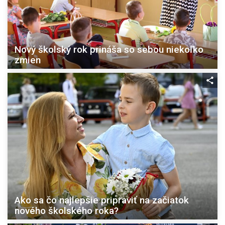
Nový školský rok prináša so sebou niekoľko
zmien
Ako sa čo najlepšie pripraviť na začiatok
nového školského roka?