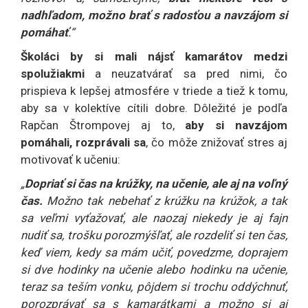
nadhľadom, možno brať s radosťou a navzájom si
pomáhať
.“
Školáci by si mali nájsť kamarátov medzi
spolužiakmi
a neuzatvárať sa pred nimi, čo
prispieva k lepšej atmosfére v triede a tiež k tomu,
aby sa v kolektíve cítili dobre. Dôležité je podľa
Rapčan Štrompovej aj to,
aby si navzájom
pomáhali, rozprávali sa
, čo môže znižovať stres aj
motivovať k učeniu:
„
Dopriať si čas na krúžky, na učenie, ale aj na voľný
čas.
Možno tak nebehať z krúžku na krúžok, a tak
sa veľmi vyťažovať, ale naozaj niekedy je aj fajn
nudiť sa, trošku porozmýšľať, ale rozdeliť si ten čas,
keď viem, kedy sa mám učiť, povedzme, doprajem
si dve hodinky na učenie alebo hodinku na učenie,
teraz sa teším vonku, pôjdem si trochu oddýchnuť,
porozprávať sa s kamarátkami a možno si aj