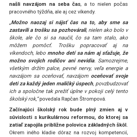
našli navzájom na seba čas
, a to nielen počas
pracovného týždňa, ale aj cez víkendy.
„
Možno naozaj si nájsť čas na to, aby sme sa
zastavili a trošku sa pozhovárali
, nielen ako bolo v
škole, ale čo si sa naučil, čo sa tam stalo, ako
môžem pomôcť. Trošku popracovať aj na
víkendoch, lebo
mnoho detí sa nám aj sťažuje, že
možno svojich rodičov ani nevidia
. Samozrejme,
všetkým držím palce, pevné nervy, veľa energie a
navzájom sa oceňovať, navzájom
oceňovať svoje
deti za každý jeden maličký úspech
, povzbudzovať
ich a spoločne tak prežiť úplne v pokoji celý tento
školský rok,“
povedala Rapčan Štrompová.
Začínajúci školský rok bude plný zmien aj v
súvislosti s kurikulárnou reformou, do ktorej sa
zatiaľ zapojila približne polovica základných škôl.
Okrem iného kladie dôraz na rozvoj kompetencií,