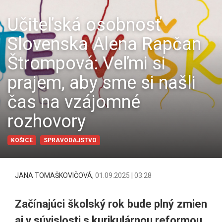
Učiteľská osobnosť
Slovenska Alena Rapčan
Štrompová: Veľmi si
prajem, aby sme si našli
čas na vzájomné
rozhovory
KOŠICE
SPRAVODAJSTVO
JANA TOMAŠKOVIČOVÁ
,
01.09.2025 | 03:28
Začínajúci školský rok bude plný zmien
aj v súvislosti s kurikulárnou reformou.