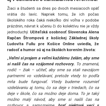
Žiaci a študenti sa dnes po dvoch mesiacoch opäť
vrátia do lavíc. Napriek tomu, že ich počas
školského roka čaká niekoľko dní voľna v podobe
prázdnin, návrat k učeniu či do kolektívu nie je vždy
jednoduchý.
Učiteľská osobnosť Slovenska Alena
Rapčan Štrompová z košickej Základnej školy
Ľudovíta Fullu pre Košice Online uviedla, že
radosť a humor sú aj na školách korením života:
„
Veľmi si prajem a veľmi každému želám, aby sme
si našli čas na vzájomné rozhovory.
To znamená,
rodič – žiak – učiteľ, aby sme sa stali navzájom
partnermi vo vzdelávaní, pretože vtedy to podľa
mňa bude fungovať. Vtedy budeme rozumieť
vzdelávaniu aj tomu, čo sa deje v triedach, čo sa
deje v škole, čo sa možno deje doma. To je taký
možno malý návod, aby sme si našli čas na
rozhovor a, samozrejme,
brať niektoré veci s