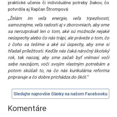
praktické učenie či individuálne potreby žiakov, čo
potvrdila aj Rapčan Štrompová:
„Želám im veľa energie, veľa trpezlivosti,
samozrejme, veľa radosti aj v zborovniach, aby sme
sa nerozprávali len o tom, aké sú možnože nejaké
neúspechy alebo čo nás trápi, ale práveže o tom, čo
z čoho sa tešíme a aké sú úspechy, aby sme si
hľadali príležitosti. Keďže nás čaká náročný školský
rok, tak naozaj, aby sme začali byť vnímaví voči
sebe navzájom, voči svojim vlastným potrebám a
potom skúšali to, na čo nás kurikulárna reforma
pripravuje a čo dobre prichádza do škôl.“
Sledujte najnovšie články na našom Facebooku
Komentáre