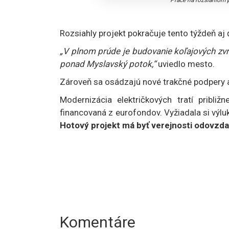
Práce na rozsiahlom 
Rozsiahly projekt pokračuje tento týždeň aj
„V plnom prúde je budovanie koľajových zvr
ponad Myslavský potok,“
uviedlo mesto.
Zároveň sa osádzajú nové trakčné podpery
Modernizácia električkových tratí pribli
financovaná z eurofondov. Vyžiadala si výl
Hotový projekt má byť verejnosti odovzd
Komentáre