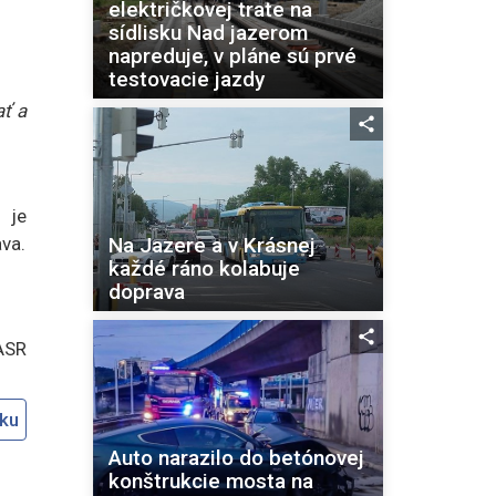
električkovej trate na
sídlisku Nad jazerom
napreduje, v pláne sú prvé
testovacie jazdy
ať a
 je
Na Jazere a v Krásnej
ava.
každé ráno kolabuje
doprava
ASR
oku
Auto narazilo do betónovej
konštrukcie mosta na