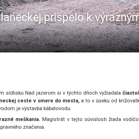
Slaneckej prispelo k výrazn
om sídlisku Nad jazerom si v týchto dňoch vyžiadala
čiasto
aneckej ceste v smere do mesta,
a to v úseku od križovat
odom je výstavba kábelovodu.
ýrazné meškania.
Magistrát v tejto súvislosti žiada vodič
opravného značenia.