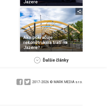
Jazere
Ako pokračuje
rekonštrukcia tratí na
Jazere?
Ďalšie články
Termín ukončenia prác na
2017-2026 © MARK MEDIA s.r.o.
Jazere by sa mal dodržať.
Niektoré obmedzenia sa
tento týždeň menia