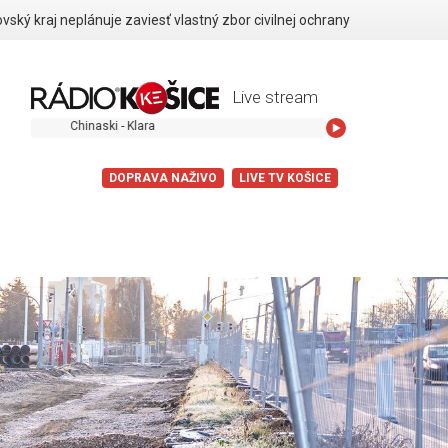
vský kraj neplánuje zaviesť vlastný zbor civilnej ochrany
Live stream
Chinaski - Klara
DOPRAVA NAŽIVO
LIVE TV KOŠICE