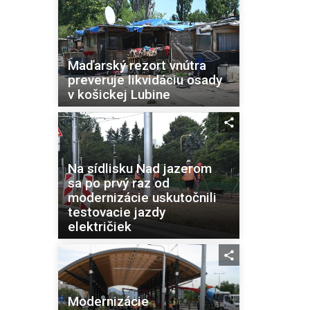
Maďarský rezort vnútra
preveruje likvidáciu osady
v košickej Lubine
Na sídlisku Nad jazerom
sa po prvý raz od
modernizácie uskutočnili
testovacie jazdy
električiek
Modernizácie