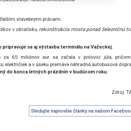
projekte pokračujú
/
facebook.com/kosiceofficial
 ďalšími stavebnými prácami.
škov v obratisku, rekonštrukcia mosta ponad železničnú tr
 a
pripravuje sa aj výstavba terminálu na Važeckej.
žne za 65 miliónov eur sa začala v polovici júla, pričom
uku električiek a v úseku premáva náhradná autobusová dopr
aný do konca letných prázdnin v budúcom roku.
Zdroj: T
Sledujte najnovšie články na našom Facebo