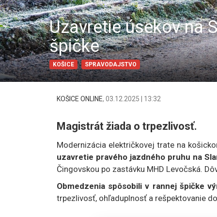
Uzavretie úsekov na 
špičke
KOŠICE
SPRAVODAJSTVO
KOŠICE ONLINE
,
03.12.2025 | 13:32
Magistrát žiada o trpezlivosť.
Modernizácia električkovej trate na košick
uzavretie pravého jazdného pruhu na Sl
Čingovskou po zastávku MHD Levočská. Dôv
Obmedzenia spôsobili v rannej špičke v
trpezlivosť, ohľaduplnosť a rešpektovanie d