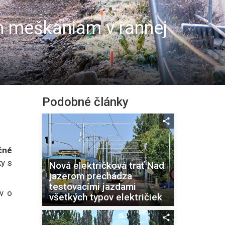
ým meškaniam v rannej
Podobné články
čné
ky s
Nová električková trať Nad
jazerom prechádza
testovacími jazdami
ov o
všetkých typov električiek