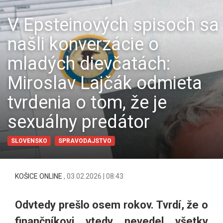
V Epsteinových spisoch sa
našli konverzácie o
mladých dievčatách:
Miroslav Lajčák odmieta
tvrdenia o tom, že je
sexuálny predátor
SLOVENSKO
SPRAVODAJSTVO
KOŠICE ONLINE
,
03.02.2026 | 08:43
Odvtedy prešlo osem rokov. Tvrdí, že o
finančníkovi vtedy nevedel všetky