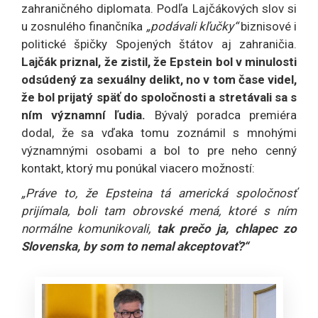
zahraničného diplomata. Podľa Lajčákových slov si
u zosnulého finančníka
„podávali kľučky“
biznisové i
politické špičky Spojených štátov aj zahraničia.
Lajčák priznal, že zistil, že Epstein bol v minulosti
odsúdený za sexuálny delikt, no v tom čase videl,
že bol prijatý späť do spoločnosti a stretávali sa s
ním významní ľudia.
Bývalý poradca premiéra
dodal, že sa vďaka tomu zoznámil s mnohými
významnými osobami a bol to pre neho cenný
kontakt, ktorý mu ponúkal viacero možností:
„Práve to, že Epsteina tá americká spoločnosť
prijímala, boli tam obrovské mená, ktoré s ním
normálne komunikovali,
tak prečo ja, chlapec zo
Slovenska, by som to nemal akceptovať?“