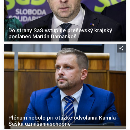
Do strany SaS vstupuje prešovský krajský
poslanec Marián Damankoš
Plénum nebolo pri otázke odvolania Kamila
Šaška uznášaniaschopné