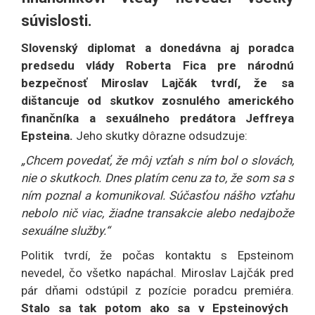
súvislosti.
Slovenský diplomat a donedávna aj poradca
predsedu vlády Roberta Fica pre národnú
bezpečnosť Miroslav Lajčák tvrdí, že sa
dištancuje od skutkov zosnulého amerického
finančníka a sexuálneho predátora Jeffreya
Epsteina.
Jeho skutky dôrazne odsudzuje:
„Chcem povedať, že môj vzťah s ním bol o slovách,
nie o skutkoch. Dnes platím cenu za to, že som sa s
ním poznal a komunikoval. Súčasťou nášho vzťahu
nebolo nič viac, žiadne transakcie alebo nedajbože
sexuálne služby.“
Politik tvrdí, že počas kontaktu s Epsteinom
nevedel, čo všetko napáchal. Miroslav Lajčák pred
pár dňami odstúpil z pozície poradcu premiéra.
Stalo sa tak potom ako sa v Epsteinových