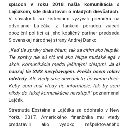
spisoch v roku 2018 našla komunikácia s
Lajčákom, kde diskutovali o mladých dievčatách.
V súvislosti so zisteniami vyzývali premiéra na
odvolanie Lajčáka z funkcie poradcu viacerí
opoziční politici aj jeho koaličný partner predseda
Slovenskej národnej strany Andrej Danko.
„Keď tie správy dnes čítam, tak sa cítim ako hlupák.
Tie správy nie sú nič iné ako hlúpe mužské egá v
akcii. Komunikácia medzi ješitnými chlapmi.
Ja si
naozaj tie SMS nevybavujem. Prešlo osem rokov
odvtedy.
Ale vtedy sme nevedeli to, čo vieme dnes.
Keby som mal vtedy tie informácie, tak by som
nikdy do takej komunikácie nevstúpil,“
poznamenal
Lajčák.
Stretnutia Epsteina a Lajčáka sa odohralo v New
Yorku 2017. Amerického finančníka mu vtedy
predstavili ako vysoko rešpektovaného