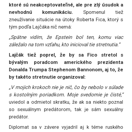
ktoré sú neakceptovateľné, ale pre zlý úsudok a
nevhodnú komunikáciu.
Spomenul tiež
zneužívanie situácie na útoky Roberta Fica, ktorý s
tým podľa Lajčáka nič nemá:
„Spätne vidím, že Epstein bol ten, komu viac
záležalo na tom vzťahu, kto inicioval tie stretnutia.“
Lajčák tiež poprel, že by sa Fico stretol s
bývalým poradcom amerického prezidenta
Donalda Trumpa Stephenom Bannonom, aj to, že
by takéto stretnutie organizoval:
„V mojich krokoch nie je nič, čo by nebolo v súlade
s kostolným poriadkom. Moje svedomie je čisté,“
uviedol a odmietol skratku, že ak sa niekto poznal
so sexuálnym predátorom, tak je sám sexuálny
predátor.
Diplomat sa v závere vyjadril aj k téme ruského