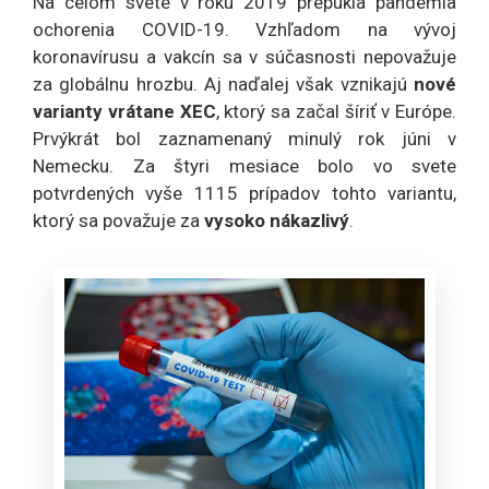
Na celom svete v roku 2019 prepukla pandémia
ochorenia COVID-19. Vzhľadom na vývoj
koronavírusu a vakcín sa v súčasnosti nepovažuje
za globálnu hrozbu. Aj naďalej však vznikajú
nové
varianty vrátane XEC
, ktorý sa začal šíriť v Európe.
Prvýkrát bol zaznamenaný minulý rok júni v
Nemecku. Za štyri mesiace bolo vo svete
potvrdených vyše 1115 prípadov tohto variantu,
ktorý sa považuje za
vysoko nákazlivý
.