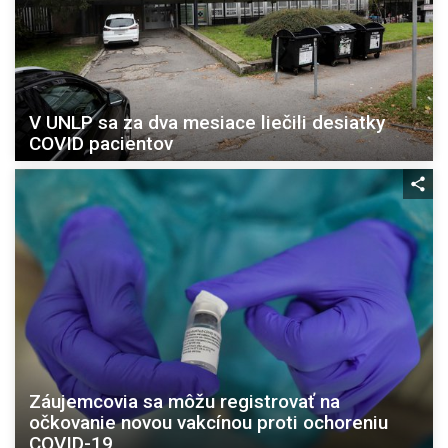
V UNLP sa za dva mesiace liečili desiatky
COVID pacientov
Záujemcovia sa môžu registrovať na
očkovanie novou vakcínou proti ochoreniu
COVID-19