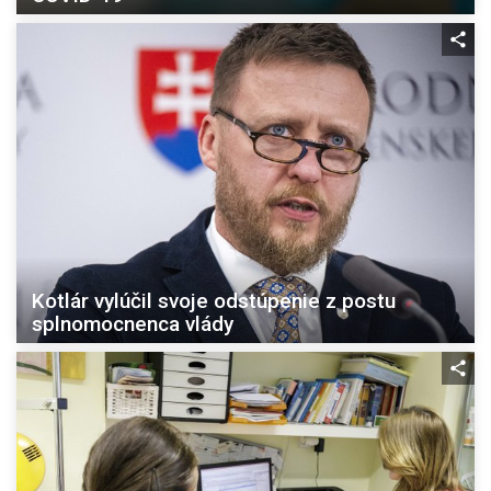
Kotlár vylúčil svoje odstúpenie z postu
splnomocnenca vlády