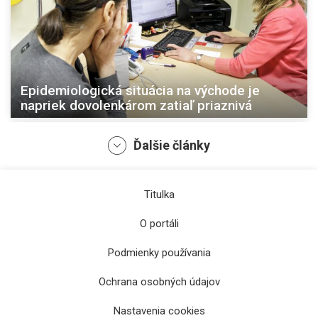
Epidemiologická situácia na východe je
napriek dovolenkárom zatiaľ priaznivá
Ďalšie články
Titulka
O portáli
Podmienky používania
Ochrana osobných údajov
Parlament opäť prerokuje zákon o
Nastavenia cookies