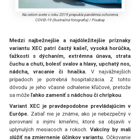
Na celom svete v roku 2019 prepukla pandémia ochorenia
COVID-19 (Ilustračná fotografia)
/
Pixabay
Medzi najbežnejšie a najdôležitejšie príznaky
variantu XEC patrí častý kašeľ, vysoká horúčka,
ťažkosti s dýchaním, extrémna únava, strata
čuchu a chuti, bolesť svalov a hlavy, upchatý nos,
nádcha, vracanie či hnačka.
V najvážnejších
prípadoch je potrebná hospitalizácia. Z tohto
dôvodu je jeho včasné odhalenie kľúčové, pretože
sa môže
ľahko zameniť s nádchou či chrípkou
.
Variant XEC je pravdepodobne prevládajúcim v
Európe.
Zatiaľ nie je známe, ako je nebezpečný v
porovnaní s inými kmeňmi, ktoré sa objavili v
uplynulých mesiacoch a rokoch.
Vakcíny by mali
slúžiť na zmiernenie účinkov variantu.
Očkovanie