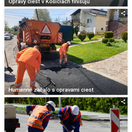
Opravy ciest v Košiciach finišujú
Humenné začalo s opravami ciest