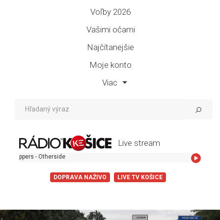
Voľby 2026
Vašimi očami
Najčítanejšie
Moje konto
Viac
Live stream
ers - Otherside
DOPRAVA NAŽIVO
LIVE TV KOŠICE