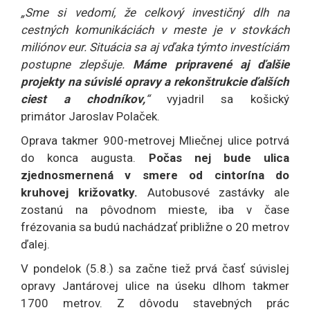
„Sme si vedomí, že celkový investičný dlh na
cestných komunikáciách v meste je v stovkách
miliónov eur. Situácia sa aj vďaka týmto investíciám
postupne zlepšuje.
Máme pripravené aj ďalšie
projekty na súvislé opravy a rekonštrukcie ďalších
ciest a chodníkov,
“
vyjadril sa košický
primátor Jaroslav Polaček.
Oprava takmer 900-metrovej Mliečnej ulice potrvá
do konca augusta.
Počas nej bude ulica
zjednosmernená v smere od cintorína do
kruhovej križovatky.
Autobusové zastávky ale
zostanú na pôvodnom mieste, iba v čase
frézovania sa budú nachádzať približne o 20 metrov
ďalej.
V pondelok (5.8.) sa začne tiež prvá časť súvislej
opravy Jantárovej ulice na úseku dlhom takmer
1700 metrov. Z dôvodu stavebných prác