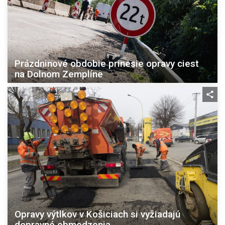
Prázdninové obdobie prinesie opravy ciest
na Dolnom Zemplíne
Opravy výtlkov v Košiciach si vyžiadajú
dopravné obmedzenia