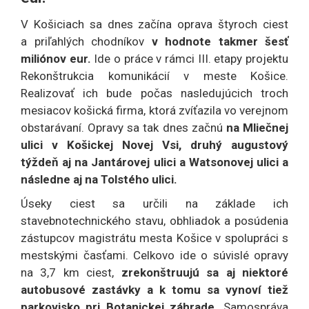
V Košiciach sa dnes začína oprava štyroch ciest
a priľahlých chodníkov
v hodnote takmer šesť
miliónov eur.
Ide o práce v rámci III. etapy projektu
Rekonštrukcia komunikácií v meste Košice.
Realizovať ich bude počas nasledujúcich troch
mesiacov košická firma, ktorá zvíťazila vo verejnom
obstarávaní. Opravy sa tak dnes začnú
na Mliečnej
ulici v Košickej Novej Vsi, druhý augustový
týždeň aj na Jantárovej ulici a Watsonovej ulici a
následne aj na Tolstého ulici.
Úseky ciest sa určili na základe ich
stavebnotechnického stavu, obhliadok a posúdenia
zástupcov magistrátu mesta Košice v spolupráci s
mestskými časťami. Celkovo ide o súvislé opravy
na 3,7 km ciest,
zrekonštruujú sa aj niektoré
autobusové zastávky a k tomu sa vynoví tiež
parkovisko pri Botanickej záhrade.
Samospráva