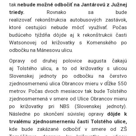
tak
nebude možné odbočiť na Jantárovú z Južnej
triedy.
Rovnako sa bude
realizovať rekonštrukcia autobusových zastávok,
ktoré cestujúci nebude môcť využívať. Počas
budúceho týždňa dôjde aj k rekonštrukcii časti
Watsonovej od križovatky s Komenského po
odbočku na Mánesovu ulicu.
Opravy od druhej polovice augusta čakajú
aj Tolstého ulicu, a to od križovatky s ulicou
Slovenskej jednoty po odbočku na čerstvo
zjednosmernenú ulica Obrancov mieru v dĺžke 550
metrov. Počas dvoch mesiacov tak bude Tolstého
zjednosmernená v smere od Ulice Obrancov mieru
po križovatky pri NBS (Slovenskej jednoty).
Následne po skončení súvislej opravy
dôjde k
trvalému zjednosmerneniu časti Tolstého ulice,
kde bude zakázané odbočiť v smere od ZŠ