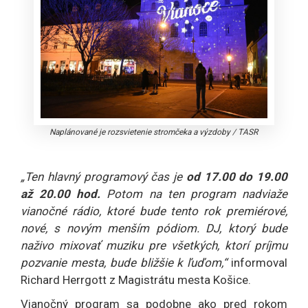
Naplánované je rozsvietenie stromčeka a výzdoby
/
TASR
„Ten hlavný programový čas je
od 17.00 do 19.00
až 20.00 hod.
Potom na ten program nadviaže
vianočné rádio, ktoré bude tento rok premiérové,
nové, s novým menším pódiom. DJ, ktorý bude
naživo mixovať muziku pre všetkých, ktorí príjmu
pozvanie mesta, bude bližšie k ľuďom,“
informoval
Richard Herrgott z Magistrátu mesta Košice.
Vianočný program sa podobne ako pred rokom