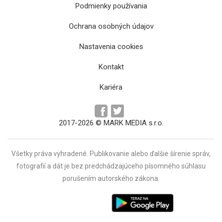
Podmienky používania
Ochrana osobných údajov
Odborníci upozorňujú počas sviatkov hlavne
Nastavenia cookies
na správnu mieru
Kontakt
Kariéra
2017-2026 © MARK MEDIA s.r.o.
Všetky práva vyhradené. Publikovanie alebo ďalšie šírenie správ,
fotografií a dát je bez predchádzajúceho písomného súhlasu
porušením autorského zákona.
Psychológovia upozorňujú na riziká
prehnaného obdarúvania detí