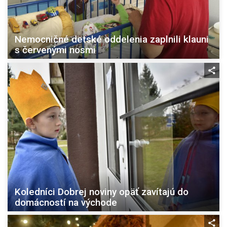
Nemocničné detské oddelenia zaplnili klauni
s červenými nosmi
Koledníci Dobrej noviny opäť zavítajú do
domácností na východe