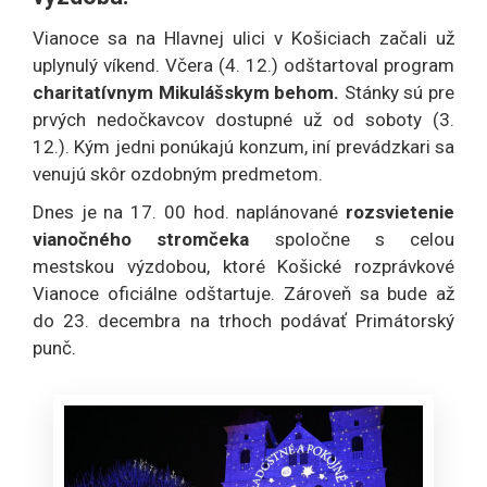
Vianoce sa na Hlavnej ulici v Košiciach začali už
uplynulý víkend. Včera (4. 12.) odštartoval program
charitatívnym Mikulášskym behom.
Stánky sú pre
prvých nedočkavcov dostupné už od soboty (3.
12.). Kým jedni ponúkajú konzum, iní prevádzkari sa
venujú skôr ozdobným predmetom.
Dnes je na 17. 00 hod. naplánované
rozsvietenie
vianočného stromčeka
spoločne s celou
mestskou výzdobou, ktoré Košické rozprávkové
Vianoce oficiálne odštartuje. Zároveň sa bude až
do 23. decembra na trhoch podávať Primátorský
punč.