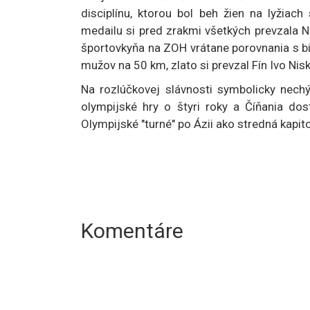
disciplínu, ktorou bol beh žien na lyžia
medailu si pred zrakmi všetkých prevzala N
športovkyňa na ZOH vrátane porovnania s bil
mužov na 50 km, zlato si prevzal Fín Ivo Nis
Na rozlúčkovej slávnosti symbolicky nech
olympijské hry o štyri roky a Číňania dos
Olympijské "turné" po Ázii ako stredná kapi
Komentáre