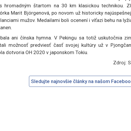
ch s hromadným štartom na 30 km klasickou technikou. Zl
órka Marit Björgenová, po novom už historicky najúspešnej
anciami mužov. Medailami boli ocenení i víťazi behu na lyž
kanen.
ýbala ani čínska hymna. V Pekingu sa totiž uskutočnia zi
tali možnosť predviesť časť svojej kultúry už v Pjongčan
tola dotvoria OH 2020 v japonskom Tokiu.
Zdroj: 
Sledujte najnovšie články na našom Facebo