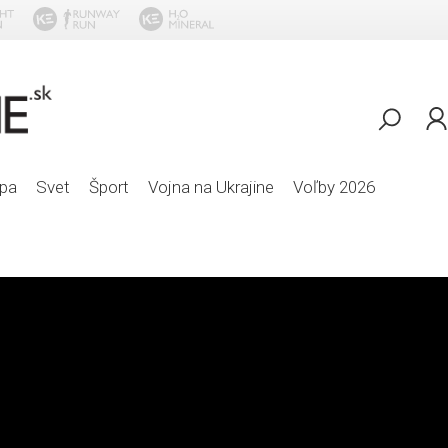
Bless
pa
Svet
Šport
Vojna na Ukrajine
Voľby 2026