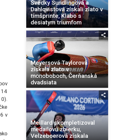
Švédky Sundlingová a
Dahlqvistová získali zlato v
tímšprinte, Kläbo s
desiatym triumfom
Meyersová Taylorová
získala zlato v
monoboboch, Čerňanská
dvadsiata
bov
, 14
0).
ečke
16 v
Meillard skompletizoval
medailovú zbierku,
ako
Velzeboerová získala