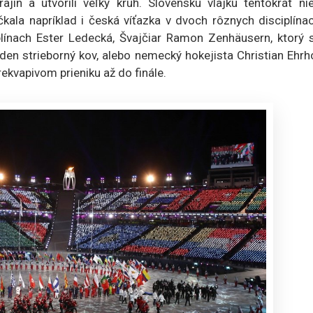
krajín a utvorili veľký kruh. Slovenskú vlajku tentokrát ni
kala napríklad i česká víťazka v dvoch rôznych disciplína
plínach Ester Ledecká, Švajčiar Ramon Zenhäusern, ktorý s
eden strieborný kov, alebo nemecký hokejista Christian Ehrh
rekvapivom prieniku až do finále.