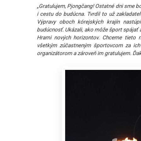
„Gratulujem, Pjongčang! Ostatné dni sme bol
i cestu do budúcna. Tvrdil to už zakladate
Výpravy oboch kórejských krajín nastúpi
budúcnosť. Ukázali, ako môže šport spájať
Hrami nových horizontov. Chceme tieto 
všetkým zúčastneným športovcom za ich b
organizátorom a zároveň im gratulujem. Ďak