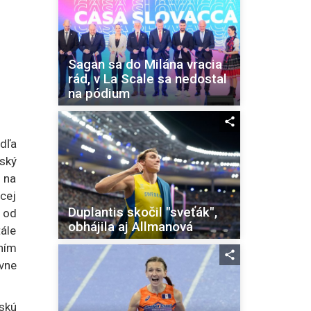
Sagan sa do Milána vracia
rád, v La Scale sa nedostal
na pódium
odľa
nský
a na
ácej
Duplantis skočil "sveťák",
l od
obhájila aj Allmanová
ále
ním
vne
skú