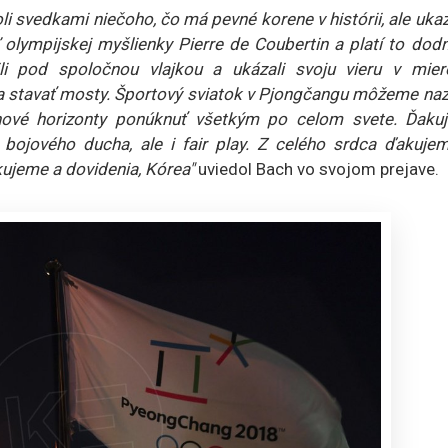
i svedkami niečoho, čo má pevné korene v histórii, ale uka
ľ olympijskej myšlienky Pierre de Coubertin a platí to dod
li pod spoločnou vlajkou a ukázali svoju vieru v mier
 a stavať mosty. Športový sviatok v Pjongčangu môžeme naz
nové horizonty ponúknuť všetkým po celom svete. Ďaku
ojového ducha, ale i fair play. Z celého srdca ďakujem
ujeme a dovidenia, Kórea"
uviedol Bach vo svojom prejave.