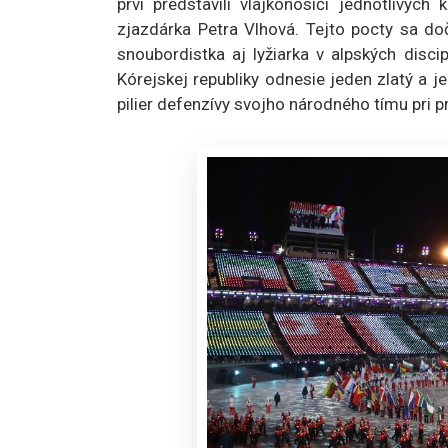
prví predstavili vlajkonosiči jednotlivých 
zjazdárka Petra Vlhová. Tejto pocty sa doč
snoubordistka aj lyžiarka v alpských disci
Kórejskej republiky odnesie jeden zlatý a j
pilier defenzívy svojho národného tímu pri p