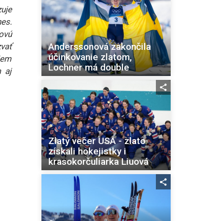
zuje
nes.
ovú
Anderssonová zakončila
vať
účinkovanie zlatom,
jem
Lochner má double
 aj
Zlatý večer USA - zlato
získali hokejistky i
krasokorčuliarka Liuová