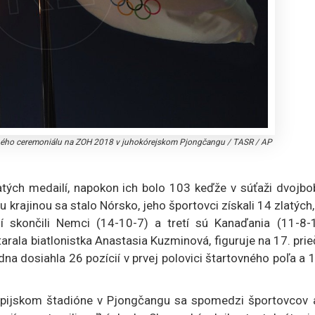
čného ceremoniálu na ZOH 2018 v juhokórejskom Pjongčangu
/
TASR / AP
ých medailí, napokon ich bolo 103 keďže v súťaži dvojbo
u krajinou sa stalo Nórsko, jeho športovci získali 14 zlatých
í skončili Nemci (14-10-7) a tretí sú Kanaďania (11-8-1
arala biatlonistka Anastasia Kuzminová, figuruje na 17. pri
a dosiahla 26 pozícií v prvej polovici štartovného poľa a 
pijskom štadióne v Pjongčangu sa spomedzi športovcov 