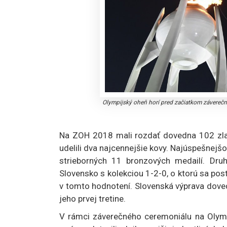
Olympijský oheň horí pred začiatkom závere
Na ZOH 2018 mali rozdať dovedna 102 zlat
udelili dva najcennejšie kovy. Najúspešnejšo
strieborných 11 bronzových medailí. Druh
Slovensko s kolekciou 1-2-0, o ktorú sa post
v tomto hodnotení. Slovenská výprava dovedn
jeho prvej tretine.
V rámci záverečného ceremoniálu na Olym