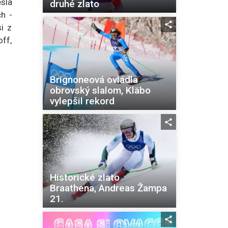
esla
druhé zlato
ch -
i z
off,
Brignoneová ovládla
obrovský slalom, Kläbo
vylepšil rekord
Historické zlato
Braathena, Andreas Žampa
21.