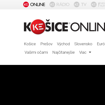
Košice
Prešov
Východ
Slovensko
Euró
Vašimi očami
Najčítanejšie
Viac