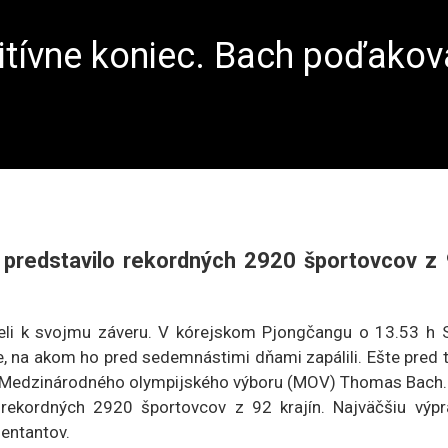
itívne koniec. Bach poďakov
a predstavilo rekordných 2920 športovcov z
eli k svojmu záveru. V kórejskom Pjongčangu o 13.53 h 
, na akom ho pred sedemnástimi dňami zapálili. Ešte pred 
ent Medzinárodného olympijského výboru (MOV) Thomas Bach.
 rekordných 2920 športovcov z 92 krajín. Najväčšiu výpr
zentantov.