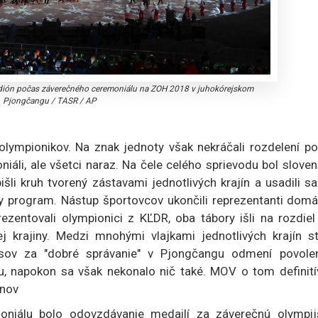
adión počas záverečného ceremoniálu na ZOH 2018 v juhokórejskom
Pjongčangu
/
TASR / AP
 olympionikov. Na znak jednoty však nekráčali rozdelení p
iáli, ale všetci naraz. Na čele celého sprievodu bol slove
li kruh tvorený zástavami jednotlivých krajín a usadili s
úrny program. Nástup športovcov ukončili reprezentanti dom
rezentovali olympionici z KĽDR, oba tábory išli na rozdie
j krajiny. Medzi mnohými vlajkami jednotlivých krajín st
usov za "dobré správanie" v Pjongčangu odmení povole
u, napokon sa však nekonalo nič také. MOV o tom definití
enov
niálu bolo odovzdávanie medailí za záverečnú olympij