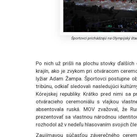
Športovci prichádzajú na Olympijský št
Po nich už prišli na plochu stovky ďalších
krajín, ako je zvykom pri otváracom ceremon
lyžiar Adam Žampa. Športovci postupne obiš
tribúnu, odkiaľ sledovali nasledujúci kult
Kórejskej republiky. Krátko pred nimi sa p
otváracieho ceremoniálu s vlajkou vlastne
absentovala ruská. MOV zvažoval, že R
prezentovať sa vlastnou národnou identito
rozhodol až v nedeľu hlasovaním svojich čl
Zaujímavou súčasťou záverečného ceremo