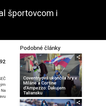
al športovcom i
Podobné články
 92
Coventryová ukončila hry v
SEČ
Miláne a Cortine
tým
d'Ampezzo: Ďakujem
 Na
Taliansku
avu