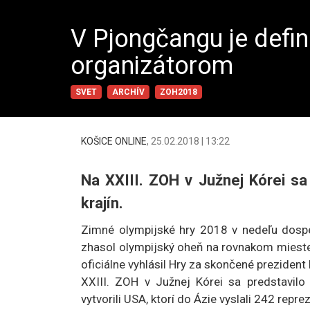
V Pjongčangu je defin
organizátorom
SVET
ARCHÍV
ZOH2018
KOŠICE ONLINE
,
25.02.2018 | 13:22
Na XXIII. ZOH v Južnej Kórei s
krajín.
Zimné olympijské hry 2018 v nedeľu dosp
zhasol olympijský oheň na rovnakom mieste
oficiálne vyhlásil Hry za skončené prezid
XXIII. ZOH v Južnej Kórei sa predstavilo
vytvorili USA, ktorí do Ázie vyslali 242 repre