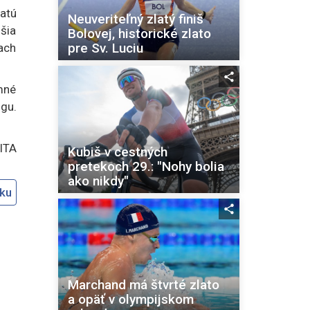
atú
Neuveriteľný zlatý finiš
šia
Bolovej, historické zlato
pre Sv. Luciu
iach
mné
gu.
SITA
Kubiš v cestných
pretekoch 29.: "Nohy bolia
ako nikdy"
oku
Marchand má štvrté zlato
a opäť v olympijskom