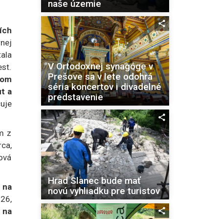
naše územie
ích
nej
tala
V Ortodoxnej synagóge v
est.
Prešove sa v lete odohrá
nom
séria koncertov i divadelné
t a
predstavenie
cuje
m z
ca,
ková
Hrad Slanec bude mať
 na
novú vyhliadku pre turistov
926,
 na