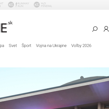
Bystrik a Robo Papp -
pa
Svet
Šport
Vojna na Ukrajine
Voľby 2026