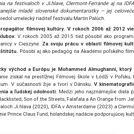
nia na festivaloch v Ji.hlave, Clermont-Ferrande aj na IDF
vanejšie mladé slovenské dokumentaristky – jej celoveče
viedol umelecký riaditeľ festivalu Martin Palúch.
propagátor filmovej kultúry. V rokoch 2006 až 2012 vie
klubov.
V rokoch 2005 až 2015 tiež pôsobil ako program
ranicy v Cieszyne.
Za svoju prácu v oblasti filmovej kult
štitútu.
Pôsobí aj ako pedagóg na Akadémii poľského film
lízky východ a Európu je Mohammed Almughanni, ktorý
ie získal na prestížnej Filmovej škole v Łódži v Poľsku, 
ium. V súčasnosti žije a tvorí v Dánsku.
V kinematografii
nia a ľudskej odolnosti.
Medzi jeho najznámejšie diela pa
acklisted, Son of the Streets, Falafala a An Orange from Ja
valoch Ji.hlava (2020), IDFA v Amsterdame (2023) a Clermo
nie Prince Claus Fund, holandskej nadácie podporujúcej kul