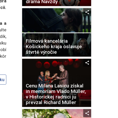
orá
dráma Navždy
ii.
a a
lte
dík,
Filmová kancelária
íku
Košickeho kraja oslavuje
sobí
štvrté výročie
kôr
oku
Cenu Milana Lasicu získal
in memoriam Vlado Müller,
v Historickej radnici ju
prevzal Richard Müller