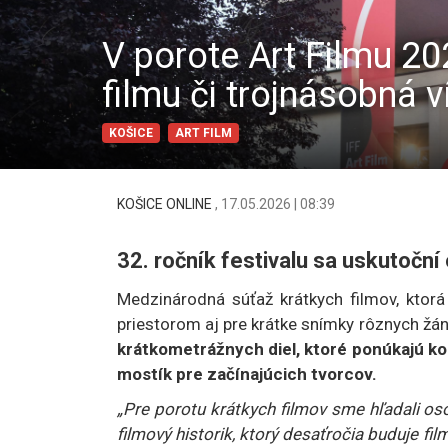
V porote Art Filmu 20
filmu či trojnásobná v
KOŠICE
ART FILM
KOŠICE ONLINE
,
17.05.2026 | 08:39
32. ročník festivalu sa uskutoční
Medzinárodná súťaž krátkych filmov, ktorá
priestorom aj pre krátke snímky rôznych žán
krátkometrážnych diel, ktoré ponúkajú ko
mostík pre začínajúcich tvorcov.
„Pre porotu krátkych filmov sme hľadali osob
filmový historik, ktorý desaťročia buduje fi