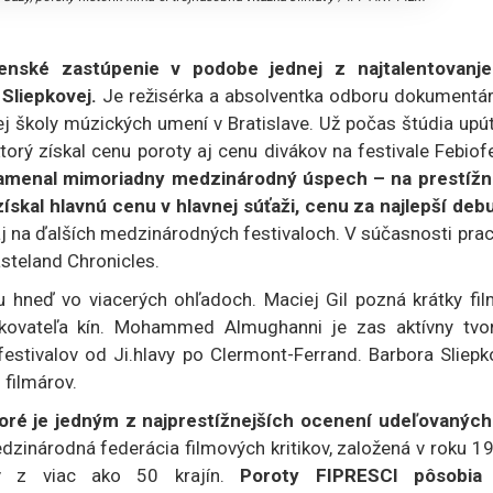
enské zastúpenie v podobe jednej z najtalentovanje
Sliepkovej.
Je režisérka a absolventka odboru dokumentár
kej školy múzických umení v Bratislave. Už počas štúdia upú
orý získal cenu poroty aj cenu divákov na festivale Febiof
znamenal mimoriadny medzinárodný úspech – na prestíž
ískal hlavnú cenu v hlavnej súťaži, cenu za najlepší debu
j na ďalších medzinárodných festivaloch. V súčasnosti pra
teland Chronicles.
u hneď vo viacerých ohľadoch. Maciej Gil pozná krátky fil
zkovateľa kín. Mohammed Almughanni je zas aktívny tvor
 festivalov od Ji.hlavy po Clermont-Ferrand. Barbora Sliep
filmárov.
oré je jedným z najprestížnejších ocenení udeľovaných
zinárodná federácia filmových kritikov, založená v roku 1
rov z viac ako 50 krajín.
Poroty FIPRESCI pôsobia