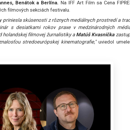
nnes, Benátok a Berlína.
Na IFF Art Film sa Cena FIPRE
ých filmových sekciách festivalu.
 priniesla skúsenosti z rôznych mediálnych prostredí a trad
inár s desiatkami rokov praxe v medzinárodných médiá
 holandskej filmovej žurnalistiky a
Matúš Kvasnička
zastup
znalosťou stredoeurópskej kinematografie,"
uviedol umele