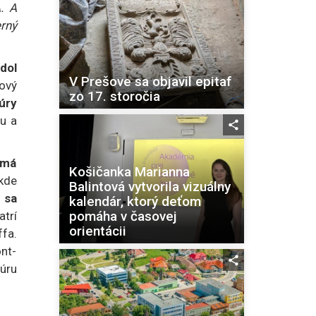
A. A
rný
dol
V Prešove sa objavil epitaf
ový
zo 17. storočia
úry
u a
 má
Košičanka Marianna
kde
Balintová vytvorila vizuálny
 sa
kalendár, ktorý deťom
pomáha v časovej
trí
orientácii
ffa.
nt-
túru