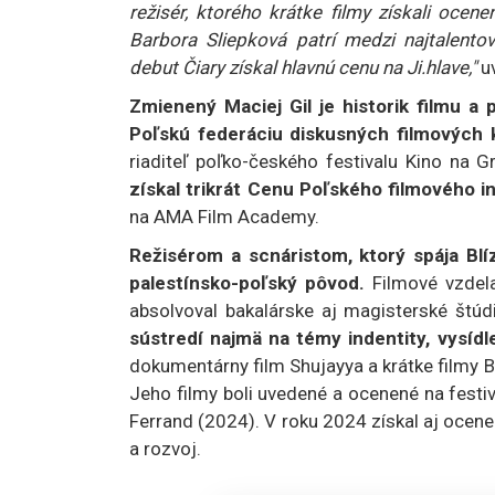
režisér, ktorého krátke filmy získali ocene
Barbora Sliepková patrí medzi najtalento
debut Čiary získal hlavnú cenu na Ji.hlave,"
u
Zmienený Maciej Gil je historik filmu a 
Poľskú federáciu diskusných filmových 
riaditeľ poľko-českého festivalu Kino na G
získal trikrát Cenu Poľského filmového in
na AMA Film Academy.
Režisérom a scnáristom, ktorý spája B
palestínsko-poľský pôvod.
Filmové vzdelan
absolvoval bakalárske aj magisterské štúd
sústredí najmä na témy indentity, vysídle
dokumentárny film Shujayya a krátke filmy Bl
Jeho filmy boli uvedené a ocenené na festi
Ferrand (2024). V roku 2024 získal aj ocene
a rozvoj.