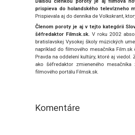
Ďalšou členkou poroty je aj filmová n
prispieva do holandského televízneho m
Prispievala aj do denníka de Volkskrant, kto
Členom poroty je aj v tejto kategórii Sl
šéfredaktor Filmsk.sk.
V roku 2002 absol
bratislavskej Vysokej školy múzických umení
napríklad do filmového mesačníka Film.sk č
Pravda na oddelení kultúry, ktoré aj viedol
ako šéfredaktor zmieneného mesačníka 
filmového portálu Filmsk.sk.
Komentáre