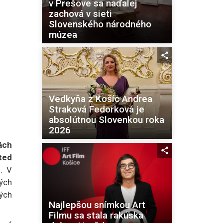
v Prešove sa naďalej
zachová v sieti
Slovenského národného
múzea
Vedkyňa z Košíc Andrea
Straková Fedorková je
absolútnou Slovenkou roka
2026
ách
ted
. V
vých
ých
Najlepšou snímkou Art
Filmu sa stala rakúska