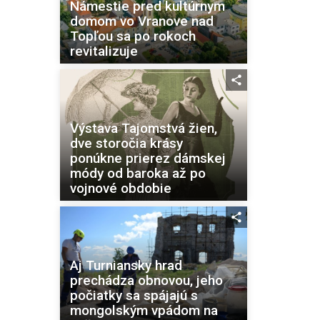
Námestie pred kultúrnym
domom vo Vranove nad
Topľou sa po rokoch
revitalizuje
Výstava Tajomstvá žien,
dve storočia krásy
ponúkne prierez dámskej
módy od baroka až po
vojnové obdobie
Aj Turniansky hrad
prechádza obnovou, jeho
počiatky sa spájajú s
mongolským vpádom na