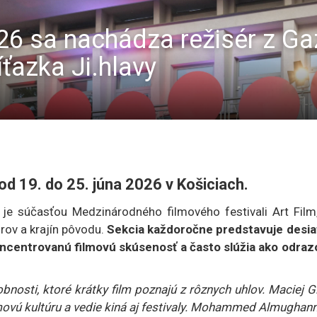
26 sa nachádza režisér z Gaz
íťazka Ji.hlavy
 od 19. do 25. júna 2026 v Košiciach.
 je súčasťou Medzinárodného filmového festivali Art Film,
rov a krajín pôvodu.
Sekcia každoročne predstavuje desia
ncentrovanú filmovú skúsenosť a často slúžia ako odraz
nosti, ktoré krátky film poznajú z rôznych uhlov. Maciej Gi
lmovú kultúru a vedie kiná aj festivaly. Mohammed Almughann