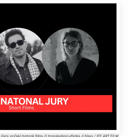
Gazy, poľský historik filmu či trojnásobná víťazka Ji.hlavy
/
IFF ART FILM