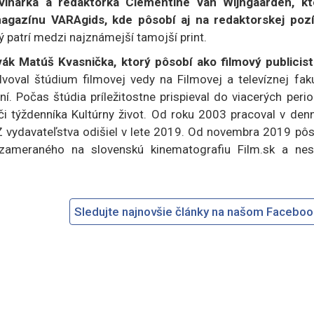
ovinárka a redaktorka Clementine van Wijngaarden, kt
agazínu VARAgids, kde pôsobí aj na redaktorskej pozíc
rý patrí medzi najznámejší tamojší print.
ovák Matúš Kvasnička, ktorý pôsobí ako filmový publicist
voval štúdium filmovej vedy na Filmovej a televíznej faku
. Počas štúdia príležitostne prispieval do viacerých perio
i týždenníka Kultúrny život. Od roku 2003 pracoval v denn
. Z vydavateľstva odišiel v lete 2019. Od novembra 2019 pô
zameraného na slovenskú kinematografiu Film.sk a nes
Sledujte najnovšie články na našom Facebo