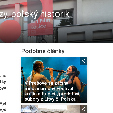
y, poľský historik
Podobné články
 je
tky
V Prešove sa začína
medzinárodný Festival
ový
krajín a tradícií, predstaví
súbory z Litvy či Poľska
l je
i je