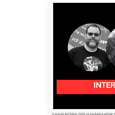
V porote Art Filmu 2026 sa nachádza režisér z 