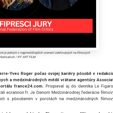
oré je jedným z najprestížnejších ocenení udeľovaných na filmových
festivaloch
/
IFF ART FILM
erre-Yves Roger počas svojej kariéry pôsobil v redakci
kych a medzinárodných médií vrátane agentúry Associa
ortálu france24.com.
Prispieval aj do denníka Le Figaro
rtáli ecrannoir.fr. Je členom Medzinárodnej federácie filmo
osti s pôsobením v porotách na medzinárodných filmov