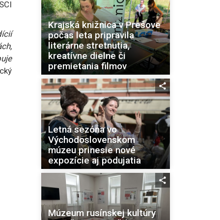
SCI
Krajská knižnica v Prešove
ícií
počas leta pripravila
literárne stretnutia,
ch,
kreatívne dielne či
uje
premietania filmov
cký
Letná sezóna vo
Východoslovenskom
múzeu prinesie nové
expozície aj podujatia
Múzeum rusínskej kultúry