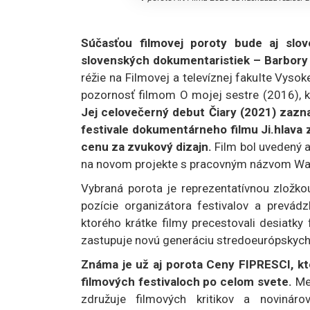
Súčasťou filmovej poroty bude aj slov
slovenských dokumentaristiek – Barbory 
réžie na Filmovej a televíznej fakulte Vyso
pozornosť filmom O mojej sestre (2016), kt
Jej celovečerný debut Čiary (2021) za
festivale dokumentárneho filmu Ji.hlava z
cenu za zvukový dizajn.
Film bol uvedený a
na novom projekte s pracovným názvom Was
Vybraná porota je reprezentatívnou zložko
pozície organizátora festivalov a prevád
ktorého krátke filmy precestovali desiatky
zastupuje novú generáciu stredoeurópskych 
Známa je už aj porota Ceny FIPRESCI, kt
filmových festivaloch po celom svete.
Med
združuje filmových kritikov a noviná