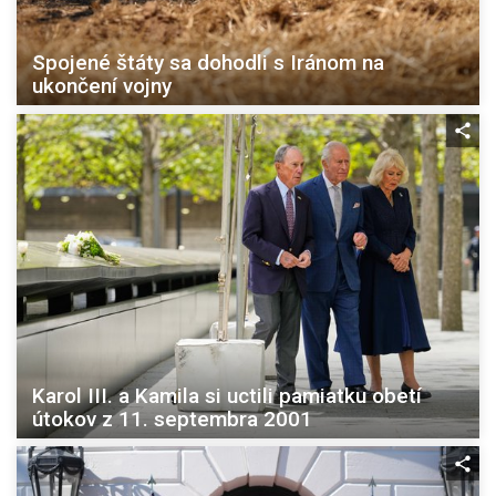
Spojené štáty sa dohodli s Iránom na
ukončení vojny
Karol III. a Kamila si uctili pamiatku obetí
útokov z 11. septembra 2001