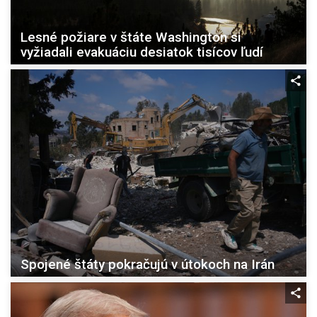
Lesné požiare v štáte Washington si
vyžiadali evakuáciu desiatok tisícov ľudí
Spojené štáty pokračujú v útokoch na Irán