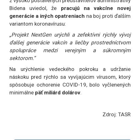
z vysoko postavených predstaviteľov administratívy
Bidena uviedol, že
pracujú na vakcíne novej
generácie a iných opatreniach
na boj proti ďalším
variantom koronavírusu:
„Projekt NextGen urýchli a zefektívni rýchly vývoj
ďalšej generácie vakcín a liečby prostredníctvom
spolupráce medzi verejným a súkromným
sektorom.“
Na urýchlenie vedeckého pokroku a udržanie
náskoku pred rýchlo sa vyvíjajúcim vírusom, ktorý
spôsobuje ochorenie COVID-19, bolo vyčlenených
minimálne
päť miliárd dolárov
.
Zdroj: TASR