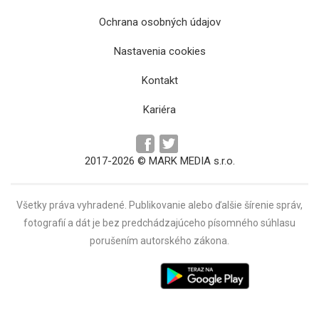
Ochrana osobných údajov
Na večeri s Donaldom Trumpom zazneli
Nastavenia cookies
výstrely
Kontakt
Kariéra
2017-2026 © MARK MEDIA s.r.o.
Všetky práva vyhradené. Publikovanie alebo ďalšie šírenie správ,
fotografií a dát je bez predchádzajúceho písomného súhlasu
porušením autorského zákona.
Spojené štáty oznámili predĺženie prímeria s
Iránom