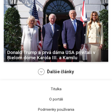
Donald Trump a prvá dáma USA privítali v
Bielom dome Karola III. a Kamilu
Ďalšie články
Titulka
O portáli
Podmienky používania