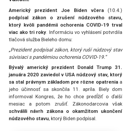
Americký prezident Joe Biden včera
(10.4.)
podpísal zákon o zrušení núdzového stavu,
ktorý kvôli pandémii ochorenia COVID-19 trval
viac ako tri roky
. Informáciu vo vyhlásení potvrdila
tlačová služba Bieleho domu:
„Prezident podpísal zákon, ktorý ruší núdzový stav
súvisiaci s pandémiou ochorenia COVID-19.“
Bývalý americký prezident Donald Trump 31.
januára 2020 zaviedol v USA núdzový stav, ktorý
sa stal právnym základom pre rôzne opatrenia
a
jeho účinnosť sa skončila 11. apríla. Biely dom
informoval Kongres, že ho chce predĺžiť o ďalší
mesiac a potom zrušiť. Zákonodarcovia však
schválili návrh zákona o okamžitom ukončení
núdzového stavu
, ktorý Biden podpísal.