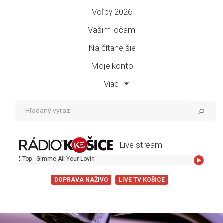
Voľby 2026
Vašimi očami
Najčítanejšie
Moje konto
Viac
Live stream
Z Top - Gimme All Your Lovin'
DOPRAVA NAŽIVO
LIVE TV KOŠICE