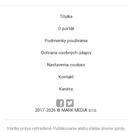
Titulka
O portáli
Podmienky používania
Ochrana osobných údajov
Väčšina obyvateľov Sídliska III v Prešove je
Nastavenia cookies
bez vody
Kontakt
Kariéra
2017-2026 © MARK MEDIA s.r.o.
Všetky práva vyhradené. Publikovanie alebo ďalšie šírenie správ,