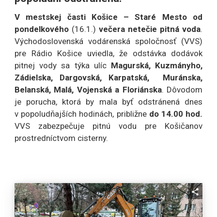
V mestskej časti Košice – Staré Mesto od
pondelkového
(16.1.)
večera netečie pitná voda
.
Východoslovenská vodárenská spoločnosť (VVS)
pre Rádio Košice uviedla, že odstávka dodávok
pitnej vody sa týka ulíc
Magurská, Kuzmányho,
Zádielska, Dargovská, Karpatská, Muránska,
Belanská, Malá, Vojenská a Floriánska
. Dôvodom
je porucha, ktorá by mala byť odstránená dnes
v popoludňajších hodinách, približne
do 14.00 hod.
VVS zabezpečuje pitnú vodu pre Košičanov
prostredníctvom cisterny.