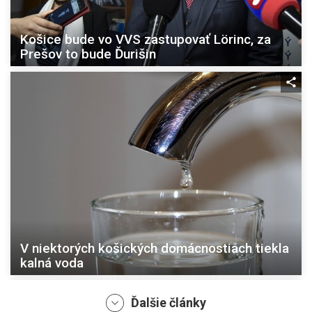
Košice bude vo VVS zastupovať Lörinc, za
Prešov to bude Ďurišin
V niektorých košických domácnostiach tiekla
kalná voda
Ďalšie články