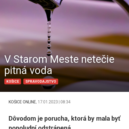
V Starom Meste netečie
pitná voda
KOŠICE
SPRAVODAJSTVO
KOŠICE ONLINE
,
17.01.2023 | 08:34
Dôvodom je porucha, ktorá by mala byť
popoludní odstránená.