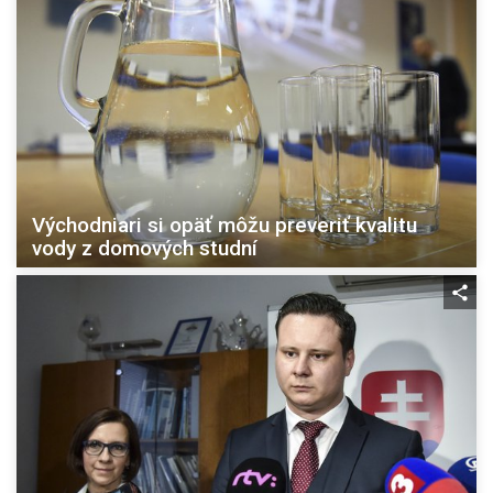
Východniari si opäť môžu preveriť kvalitu
vody z domových studní