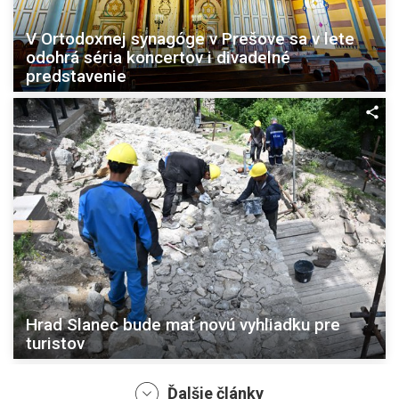
V Ortodoxnej synagóge v Prešove sa v lete
odohrá séria koncertov i divadelné
predstavenie
Hrad Slanec bude mať novú vyhliadku pre
turistov
Ďalšie články