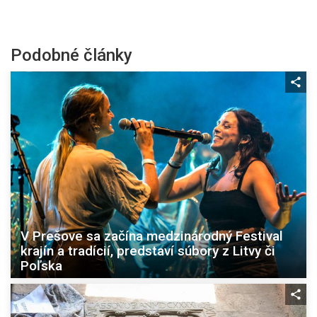
Podobné články
V Prešove sa začína medzinárodný Festival
krajín a tradícií, predstaví súbory z Litvy či
Poľska