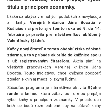
titulu s princípom zoznamky.
Láska sa ukrýva v mnohých podobách a nevylučuje
ani knihy.
Verejná knižnica Jána Bocatia v
Košiciach si preto aj v tomto roku od 9. do 14.
februára pripravila pre návštevníkov obľúbený
Valentínsky týždeň.
Každý nový čitateľ v tomto období získa zápisné
zdarma, a to v prípade ak príde do knižnice spolu
s už registrovaným čitateľom.
Akcia platí na
všetkých pracoviskách Verejnej knižnice Jána
Bocatia. Touto iniciatívou chce knižnica podporiť
zdieľanie kníh aj medzi blízkymi ľuďmi.
Súčasťou programu je interaktívna aktivita
Rýchle
rande s knihou
, ktorá zábavnou formou prepája
výber knihy s princípom zoznamky. V priestoroch
knižnice budú rozmiestnené tipy na pútavé knihy