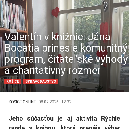
Valentín v knižnici Jána
Bocatia prinesie komunitný
program, čitateľské výhody
a charitatívny rozmer
KOŠICE
SPRAVODAJSTVO
KOŠICE ONLINE
,
08.02.2026 | 12:32
Jeho súčasťou je aj aktivita Rýchle
rande s knihou, ktorá prepája výber