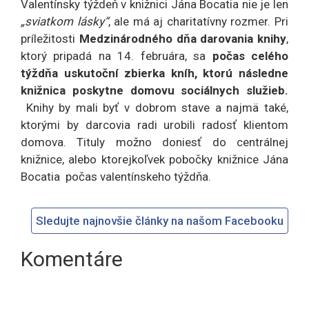
Valentínsky týždeň v knižnici Jána Bocatia nie je len
„sviatkom lásky“
, ale má aj charitatívny rozmer. Pri
príležitosti
Medzinárodného dňa darovania knihy
,
ktorý pripadá na 14. februára, sa
počas celého
týždňa uskutoční zbierka kníh, ktorú následne
knižnica poskytne domovu sociálnych služieb.
Knihy by mali byť v dobrom stave a najmä také,
ktorými by darcovia radi urobili radosť klientom
domova. Tituly možno doniesť do centrálnej
knižnice, alebo ktorejkoľvek pobočky knižnice Jána
Bocatia počas valentínskeho týždňa.
Sledujte najnovšie články na našom Facebooku
Komentáre