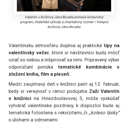
Valentín v knižnica Jána Bocatia prinesie komunitný
program, čitateľské výhody a charitatívny rozmer
/
Verejná
knižnica Jána Bocatia
Valentínsku atmosféru doplnia aj praktické
tipy na
valentínsky večer
, ktoré si návštevníci budú môcť
vziať so sebou a inšpirovať sa nimi. Pripravený výber
odporúčaní ponúka
tematické kombinácie v
zložení kniha, film a pieseň.
Medzi zaujímavý deň v knižnici patrí aj 12. február,
kedy si verejnosť v rámci podujatia
Zaži Valentín
v knižnici
na Hviezdoslavovej 5, môže vyskúšať
vytvárať valentínske pozdravy, k dispozícii bude aj
tematická fotostena s rekvizitami, či
„koleso lásky“
s úlohami a odmenami.