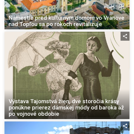
Námestie pred kultúrnym domom vo Vranove
nad Topľou sa po rokoch revitalizuje
Výstava Tajomstvá žien, dve storočia krásy
ponúkne prierez dámskej módy od baroka až
po vojnové obdobie