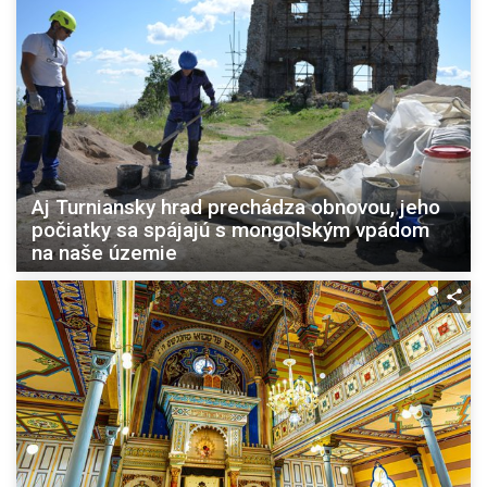
Aj Turniansky hrad prechádza obnovou, jeho
počiatky sa spájajú s mongolským vpádom
na naše územie