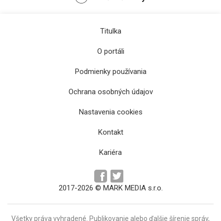
Titulka
O portáli
Podmienky používania
Ochrana osobných údajov
Krajská knižnica v Prešove počas leta
pripravila literárne stretnutia, kreatívne
Nastavenia cookies
dielne či premietania filmov
Kontakt
Kariéra
2017-2026 © MARK MEDIA s.r.o.
Všetky práva vyhradené. Publikovanie alebo ďalšie šírenie správ,