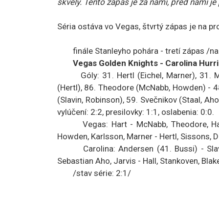
skvelý. Tento zápas je za nami, pred nami je
Séria ostáva vo Vegas, štvrtý zápas je na p
finále Stanleyho pohára - tretí zápas /na 
Vegas Golden Knights - Carolina Hurricane
Góly: 31. Hertl (Eichel, Marner), 31. Ma
(Hertl), 86. Theodore (McNabb, Howden) - 48.
(Slavin, Robinson), 59. Svečnikov (Staal, Aho
vylúčení: 2:2, presilovky: 1:1, oslabenia: 0:0.
Vegas: Hart - McNabb, Theodore, Hanifin
Howden, Karlsson, Marner - Hertl, Sissons, 
Carolina: Andersen (41. Bussi) - Slavin, C
Sebastian Aho, Jarvis - Hall, Stankoven, Blak
/stav série: 2:1/