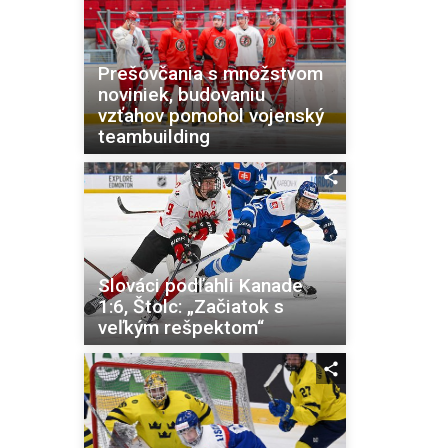
Prešovčania s množstvom
noviniek, budovaniu
vzťahov pomohol vojenský
teambuilding
Slováci podľahli Kanade
1:6, Štolc: „Začiatok s
veľkým rešpektom“