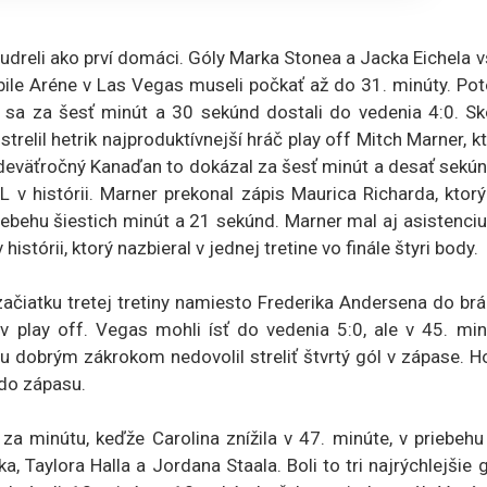
ii udreli ako prví domáci. Góly Marka Stonea a Jacka Eichela 
Mobile Aréne v Las Vegas museli počkať až do 31. minúty. P
í sa za šesť minút a 30 sekúnd dostali do vedenia 4:0. Sk
trelil hetrik najproduktívnejší hráč play off Mitch Marner, k
eväťročný Kanaďan to dokázal za šesť minút a desať sekún
L v histórii. Marner prekonal zápis Maurica Richarda, ktor
iebehu šiestich minút a 21 sekúnd. Marner mal aj asistenciu
stórii, ktorý nazbieral v jednej tretine vo finále štyri body.
začiatku tretej tretiny namiesto Frederika Andersena do br
v play off. Vegas mohli ísť do vedenia 5:0, ale v 45. min
mu dobrým zákrokom nedovolil streliť štvrtý gól v zápase. H
 do zápasu.
a minútu, keďže Carolina znížila v 47. minúte, v priebehu
 Taylora Halla a Jordana Staala. Boli to tri najrýchlejšie 