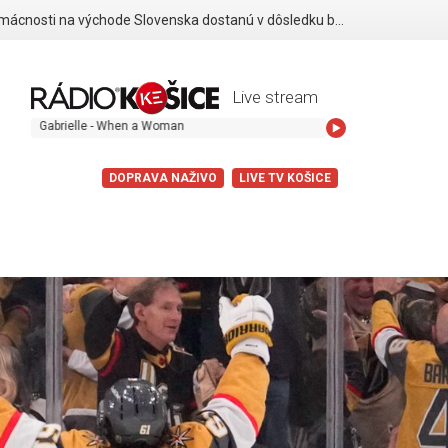
Viaceré domácnosti na východe Slovenska dostanú v dôsledku búrok finančné odškodnenie
Live stream
elle - When a Woman
DOPRAVA NAŽIVO
LIVE TV KOŠICE