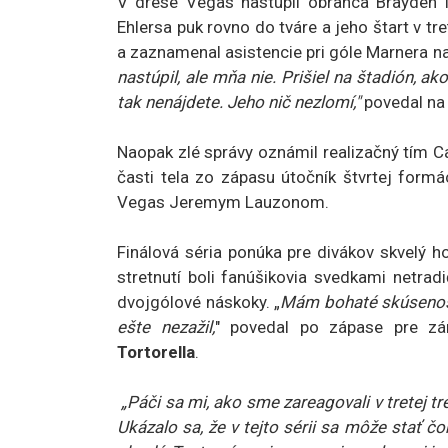
V drese Vegas nastúpil obranca Brayden M
Ehlersa puk rovno do tváre a jeho štart v t
a zaznamenal asistencie pri góle Marnera n
nastúpil, ale mňa nie. Prišiel na štadión, ak
tak nenájdete. Jeho nič nezlomí,"
povedal na
Naopak zlé správy oznámil realizačný tím Ca
časti tela zo zápasu útočník štvrtej formá
Vegas Jeremym Lauzonom.
Finálová séria ponúka pre divákov skvelý 
stretnutí boli fanúšikovia svedkami netra
dvojgólové náskoky. „
Mám bohaté skúsenosti
ešte nezažil,
" povedal po zápase pre zá
Tortorella
.
„Páči sa mi, ako sme zareagovali v tretej t
Ukázalo sa, že v tejto sérii sa môže stať č