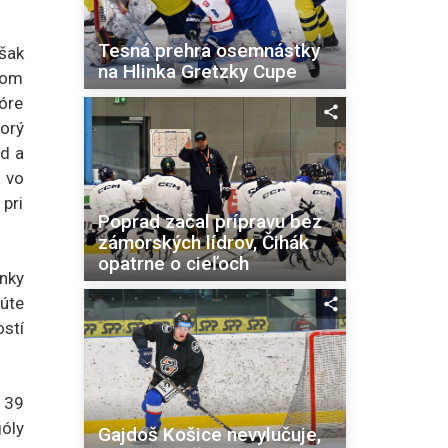
Tesná prehra osemnástky
však
na Hlinka Gretzky Cupe
otom
óre
torý
d a
ý vo
 pri
Poprad začal prípravu bez
zámorských lídrov, Čihák
opatrne o cieľoch
ánky
úte
ostí
 39
góly
Gajdoš Košice nevylučuje,