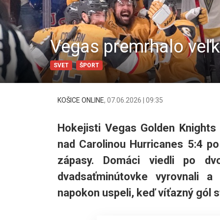
Vegas premrhalo veľký
SVET
ŠPORT
KOŠICE ONLINE
,
07.06.2026 | 09:35
Hokejisti Vegas Golden Knights z
nad Carolinou Hurricanes 5:4 po
zápasy. Domáci viedli po dvo
dvadsaťminútovke vyrovnali a 
napokon uspeli, keď víťazný gól s