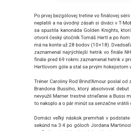
Po prvej bezgólovej tretine vo finálovej sér
neplatili a na úvodný zásah si diváci v T-
sa spustila kanonáda Golden Knights, ktor
otvoril český útočník Tomáš Hertl a po ňom s
má na konte už 28 bodov (10+18). Dvadsaťd
zaznamenal najrýchlejší hetrik vo finále NH
finále pred 69 rokmi zaznamenal hetrik v pr
Hertlovom góle a stal sa prvým hokejistom v hi
Tréner Caroliny Rod Brind'Amour poslal od 
Brandona Bussiho, ktorý absolvoval debut 
nevyužil Marner trestné strieľanie a Bussi 
to nakoplo a o pár minút sa senzačne vrátili
Domáci veľký náskok premrhali v podstate z
sekúnd na 3:4 po góloch Jordana Martinooka,