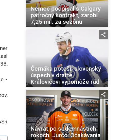
Nemec podpísal s Calgary
päťročný kontrakt, zarobí
7,25 mil. za sezónu
ner
taal
:33,
Černáka potešil slovenský
úspech v drafte,
e -
Královičovi vypomôže rád
ov,
ASR
Návrat po sedemnástich
rokoch. Jurčo: Očakávania