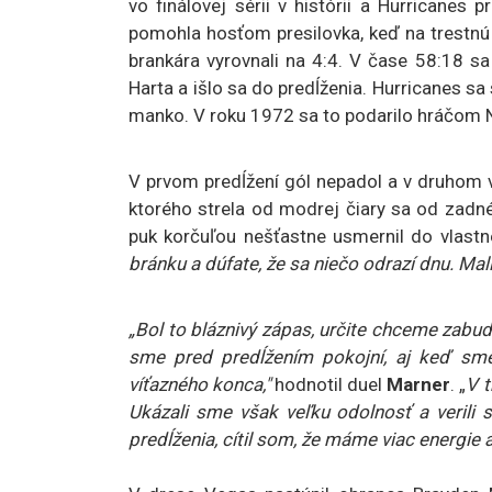
vo finálovej sérii v histórii a Hurricanes
pomohla hosťom presilovka, keď na trestnú 
brankára vyrovnali na 4:4. V čase 58:18 sa
Harta a išlo sa do predĺženia. Hurricanes sa
manko. V roku 1972 sa to podarilo hráčom 
V prvom predĺžení gól nepadol a v druhom 
ktorého strela od modrej čiary sa od zadné
puk korčuľou nešťastne usmernil do vlastn
bránku a dúfate, že sa niečo odrazí dnu. Mali
„Bol to bláznivý zápas, určite chceme zabudn
sme pred predĺžením pokojní, aj keď sme
víťazného konca,"
hodnotil duel
Marner
. „
V t
Ukázali sme však veľku odolnosť a verili
predĺženia, cítil som, že máme viac energie