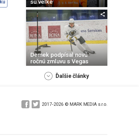
sú veľké
oku
Demek podpísal novú
ročnú zmluvu s Vegas
Ďalšie články
Hokejisti odovzdali
2017-2026 © MARK MEDIA s.r.o.
vysvedčenia svojim
nasledovníkom z
Považskej 12 (FOTO)