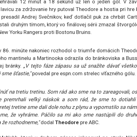
 prehrávali 12 minút a 18 sekúnd už len o jeden gól. V zá
lavicu za zdržovanie hry putoval Theodore a hostia pri hre
 presadil Andrej Svečnikov, keď dotlačil puk za chrbát Car
 stali druhým tímom, ktorý vo finálovej sérii zmazal štvorgó
New Yorku Rangers proti Bostonu Bruins.
v 86. minúte nakoniec rozhodol o triumfe domácich Theodo
ho mantinelu a Martinooka odrazila do bránkoviska a Bussi
ej bránky.
„V tejto fáze zápasu sa už snažíte dávať všetko
 sme šťastie,"
povedal pre espn.com strelec víťazného gólu.
úť na tretiu tretinu. Som rád ako sme na to zareagovali, os
 premrhali veľký náskok a som rád, že sme to dotiahli
retej tretine sme dali dole nohu z plynu a vypomstilo sa nám
 sme, že vyhráme. Páčilo sa mi ako sme nastúpili do druh
 a že rozhodneme,"
dodal
Theodore
pre ABC.