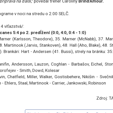
 príprava na ďalš
í," povedal tréner Caroliny
Brind'Amour.
rograme v noci na stredu o 2.00 SELČ.
4 víťazstvá/:
s 5:4 po 2. predĺžení (0:0, 4:0, 0:4 - 1:0)
rner (Karlsson, Theodore), 35. Marner (McNabb), 37. Mar
 Martinook (Jarvis, Stankoven), 48. Hall (Aho, Blake), 48. S
). Brankári: Hart - Andersen (41. Bussi), strely na bránku: 35
, Andersson, Lauzon, Coghlan - Barbašov, Eichel, Ston
Dorofejev - Smith, Dowd, Kolesar
hatfield, Miller, Walker, Gostisbehere, Nikišin - Svečnik
e - Ehlers, Staal, Martinook - Carrier, Jankowski, Robinson
Zdroj: T