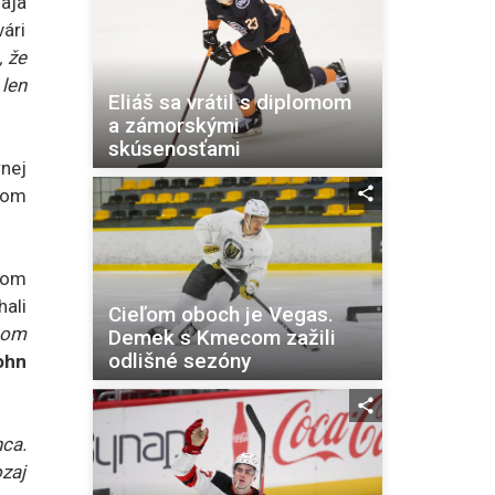
aja
vári
 že
 len
Eliáš sa vrátil s diplomom
a zámorskými
skúsenosťami
rnej
com
dom
ali
Cieľom oboch je Vegas.
som
Demek s Kmecom zažili
odlišné sezóny
ohn
nca.
ozaj