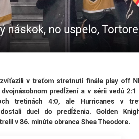
 náskok, no uspelo, Tortorel
víťazili v treťom stretnutí finále play off 
 dvojnásobnom predĺžení a v sérii vedú 2:1
ch tretinách 4:0, ale Hurricanes v tre
dostali duel do predĺženia. Golden Knig
trelil v 86. minúte obranca Shea Theodore.