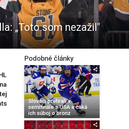
la: „Toto som nezažil"
Podobné články
NHL
 na
tej
Slováci prehrali v
hts
semifinále s USA a čaká
ich súboj o bronz