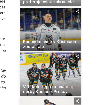
vere
preferuje však zahraničie
 bez
tera
lové
re,
Rosandić chce v Košiciach
 si
zostať, ale...
 na
tali
 do
 to.
V 1. kole repríza finále aj
ého
derby Košice - Prešov