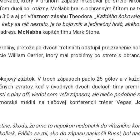
cNabb, ktorý v druhom zápase inkasoval po strele Nikol
reťom dueli bol otázny. McNabb hral s ochranným štítom na t
a 3:0 a aj pri víťaznom zásahu Theodora.
„Každého šokovalo,
o keby sa nič nestalo, je to bojovník a jedinečný hráč, akého
 adresu
McNabba
kapitán tímu Mark Stone.
roliny, pretože po dvoch tretinách odstúpil pre zranenie ho
cie William Carrier, ktorý mal problémy po strete s obran
hokejový zážitok. V troch zápasoch padlo 25 gólov a v kaž
dičných zvratov, keď v úvodných dvoch dueloch tímy premrh
 s play off, viedol som veľa zápasov, ale niečo podobné 
morské médiá na tlačovej konferencii tréner Vegas
J
retine, škoda, že sme to napokon nedotiahli do víťazného ko
okoľvek. Páčilo sa mi, ako do zápasu naskočil Bussi, bol na