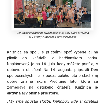
Centrálna knižnica na Hviezdoslavovej ulici bude otvorená
aj v utorky
/
facebook.com/vkjbkosice
Knižnica sa spolu s priateľmi opäť vyberie aj na
piknik do kaštieľa v barčianskom parku.
Naplánovaný je na 16. júla, kedy môžete prísť aj v
dobovom oblečení. Na 14. augusta pripravili Deň
spoločenských hier a počas celého leta prebieha aj
dobre známa akcia Prečítané leto, ktorá sa
zameriava na detského čitateľa.
Knižnica je
aktívna aj v online priestore.
„My sme spustili službu knihobox, kde si čitatelia