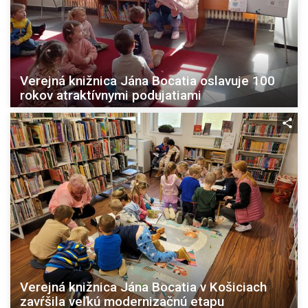
Verejná knižnica Jána Bocatia oslavuje 100
rokov atraktívnymi podujatiami
Verejná knižnica Jána Bocatia v Košiciach
zavŕšila veľkú modernizačnú etapu