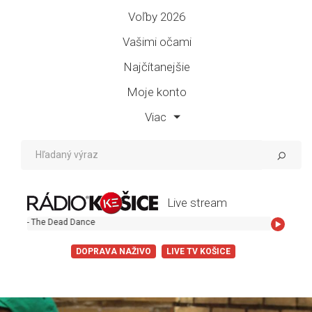
Voľby 2026
Vašimi očami
Najčítanejšie
Moje konto
Viac
Live stream
 - The Dead Dance
DOPRAVA NAŽIVO
LIVE TV KOŠICE