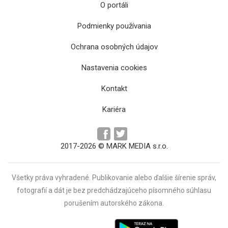
O portáli
Podmienky používania
Ochrana osobných údajov
Verejná knižnica Jána Bocatia ponúka e-
Nastavenia cookies
knihy či virtuálnu výstavu k Nežnej revolúcii
Kontakt
Kariéra
2017-2026 © MARK MEDIA s.r.o.
Všetky práva vyhradené. Publikovanie alebo ďalšie šírenie správ,
fotografií a dát je bez predchádzajúceho písomného súhlasu
Jedinečná výstava Prvý dotyk so slobodou
porušením autorského zákona.
interaktívne sprostredkúva novembrové
udalosti