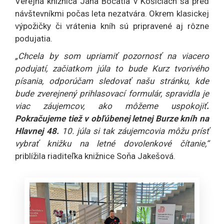
Verejná knižnica Jána Bocatia v Košiciach sa pred
návštevníkmi počas leta nezatvára. Okrem klasickej
výpožičky či vrátenia kníh sú pripravené aj rôzne
podujatia.
„Chcela by som upriamiť pozornosť na viacero
podujatí, začiatkom júla to bude Kurz tvorivého
písania, odporúčam sledovať našu stránku, kde
bude zverejnený prihlasovací formulár, spravidla je
viac záujemcov, ako môžeme uspokojiť
.
Pokračujeme tiež v obľúbenej letnej Burze kníh na
Hlavnej 48.
10. júla si tak záujemcovia môžu prísť
vybrať knižku na letné dovolenkové čítanie,“
priblížila riaditeľka knižnice Soňa Jakešová.