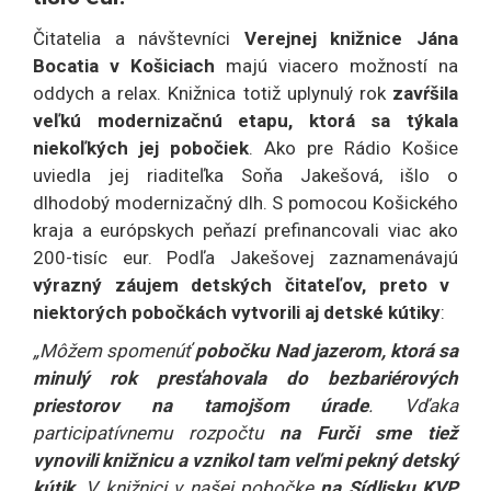
Čitatelia a návštevníci
Verejnej knižnice Jána
Bocatia v Košiciach
majú viacero možností na
oddych a relax. Knižnica totiž uplynulý rok
zavŕšila
veľkú modernizačnú etapu, ktorá sa týkala
niekoľkých jej pobočiek
. Ako pre Rádio Košice
uviedla jej riaditeľka Soňa Jakešová, išlo o
dlhodobý modernizačný dlh. S pomocou Košického
kraja a európskych peňazí prefinancovali viac ako
200-tisíc eur. Podľa Jakešovej zaznamenávajú
výrazný záujem detských čitateľov, preto v
niektorých pobočkách vytvorili aj detské kútiky
:
„Môžem spomenúť
pobočku Nad jazerom, ktorá sa
minulý rok presťahovala do bezbariérových
priestorov na tamojšom úrade
. Vďaka
participatívnemu rozpočtu
na Furči sme tiež
vynovili knižnicu a vznikol tam veľmi pekný detský
kútik
. V knižnici v našej pobočke
na Sídlisku KVP