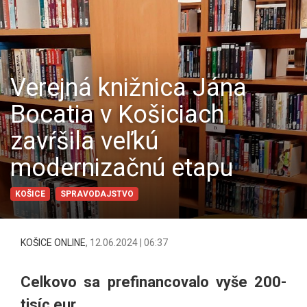
Verejná knižnica Jána
Bocatia v Košiciach
zavŕšila veľkú
modernizačnú etapu
KOŠICE
SPRAVODAJSTVO
KOŠICE ONLINE
,
12.06.2024 | 06:37
Celkovo sa prefinancovalo vyše 200-
tisíc eur.