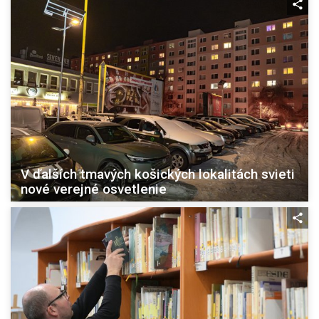
V ďalších tmavých košických lokalitách svieti
nové verejné osvetlenie