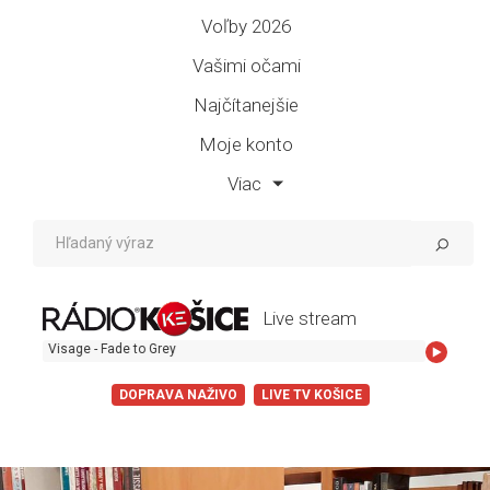
Voľby 2026
Vašimi očami
Najčítanejšie
Moje konto
Viac
Live stream
Visage - Fade to Grey
DOPRAVA NAŽIVO
LIVE TV KOŠICE