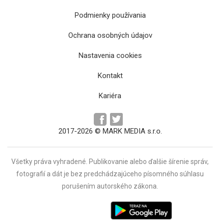
Podmienky používania
Ochrana osobných údajov
Košická knižnica prekonala rekord
Nastavenia cookies
najvyššieho stohu z kníh
Kontakt
Kariéra
2017-2026 © MARK MEDIA s.r.o.
Všetky práva vyhradené. Publikovanie alebo ďalšie šírenie správ,
fotografií a dát je bez predchádzajúceho písomného súhlasu
porušením autorského zákona.
Verejná knižnica Jána Bocatia oslavuje 100
rokov atraktívnymi podujatiami