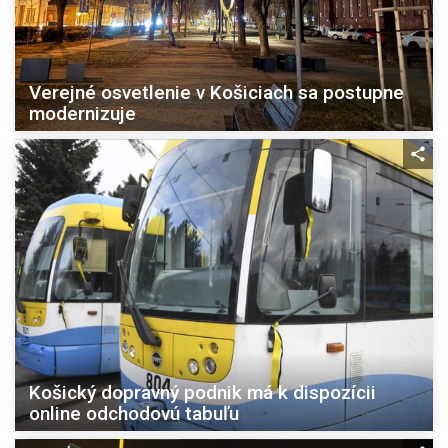
Verejné osvetlenie v Košiciach sa postupne
modernizuje
Košický dopravný podnik má k dispozícii
online odchodovú tabuľu