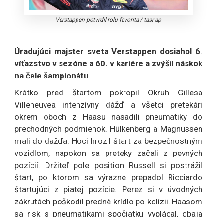
Verstappen potvrdil rolu favorita
/
tasr-ap
Úradujúci majster sveta Verstappen dosiahol 6.
víťazstvo v sezóne a 60. v kariére a zvýšil náskok
na čele šampionátu.
Krátko pred štartom pokropil Okruh Gillesa
Villeneuvea intenzívny dážď a všetci pretekári
okrem oboch z Haasu nasadili pneumatiky do
prechodných podmienok. Hülkenberg a Magnussen
mali do dažďa. Hoci hrozil štart za bezpečnostným
vozidlom, napokon sa preteky začali z pevných
pozícií. Držiteľ pole position Russell si postrážil
štart, po ktorom sa výrazne prepadol Ricciardo
štartujúci z piatej pozície. Perez si v úvodných
zákrutách poškodil predné krídlo po kolízii. Haasom
sa risk s pneumatikami spočiatku vyplácal, obaja