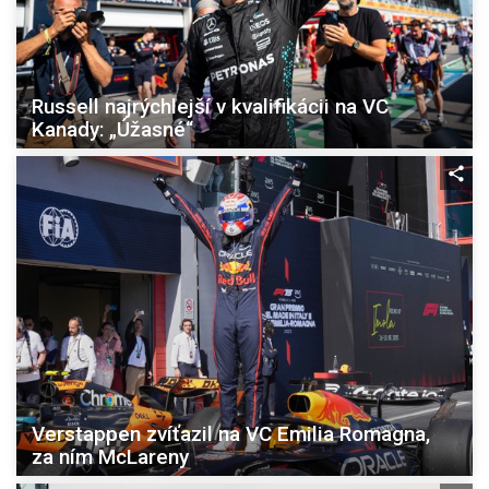
Russell najrýchlejší v kvalifikácii na VC
Kanady: „Úžasné“
Verstappen zvíťazil na VC Emilia Romagna,
za ním McLareny