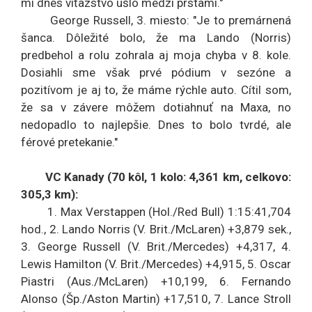
mi dnes víťazstvo ušlo medzi prstami."
George Russell, 3. miesto: "Je to premárnená
šanca. Dôležité bolo, že ma Lando (Norris)
predbehol a rolu zohrala aj moja chyba v 8. kole.
Dosiahli sme však prvé pódium v sezóne a
pozitívom je aj to, že máme rýchle auto. Cítil som,
že sa v závere môžem dotiahnuť na Maxa, no
nedopadlo to najlepšie. Dnes to bolo tvrdé, ale
férové pretekanie."
VC Kanady (70 kôl, 1 kolo: 4,361 km, celkovo:
305,3 km):
1. Max Verstappen (Hol./Red Bull) 1:15:41,704
hod., 2. Lando Norris (V. Brit./McLaren) +3,879 sek.,
3. George Russell (V. Brit./Mercedes) +4,317, 4.
Lewis Hamilton (V. Brit./Mercedes) +4,915, 5. Oscar
Piastri (Aus./McLaren) +10,199, 6. Fernando
Alonso (Šp./Aston Martin) +17,510, 7. Lance Stroll