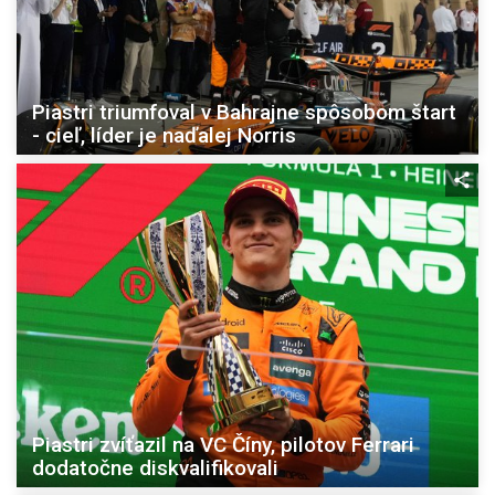
Piastri triumfoval v Bahrajne spôsobom štart
- cieľ, líder je naďalej Norris
Piastri zvíťazil na VC Číny, pilotov Ferrari
dodatočne diskvalifikovali