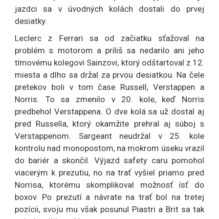
jazdci sa v úvodných kolách dostali do prvej
desiatky.
Leclerc z Ferrari sa od začiatku sťažoval na
problém s motorom a príliš sa nedarilo ani jeho
tímovému kolegovi Sainzovi, ktorý odštartoval z 12.
miesta a dlho sa držal za prvou desiatkou. Na čele
pretekov boli v tom čase Russell, Verstappen a
Norris. To sa zmenilo v 20. kole, keď Norris
predbehol Verstappena. O dve kolá sa už dostal aj
pred Russella, ktorý okamžite prehral aj súboj s
Verstappenom. Sargeant neudržal v 25. kole
kontrolu nad monopostom, na mokrom úseku vrazil
do bariér a skončil. Výjazd safety caru pomohol
viacerým k prezutiu, no na trať vyšiel priamo pred
Norrisa, ktorému skomplikoval možnosť ísť do
boxov. Po prezutí a návrate na trať bol na tretej
pozícii, svoju mu však posunul Piastri a Brit sa tak