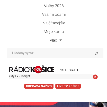
Voľby 2026
Vašimi očami
Najčítanejšie
Moje konto
Viac
Live stream
 Tonight
DOPRAVA NAŽIVO
LIVE TV KOŠICE