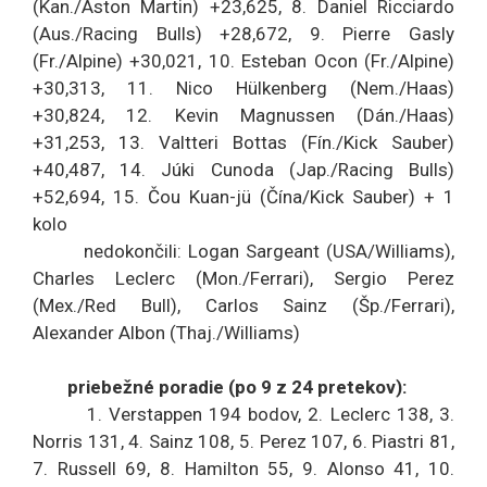
(Kan./Aston Martin) +23,625, 8. Daniel Ricciardo
(Aus./Racing Bulls) +28,672, 9. Pierre Gasly
(Fr./Alpine) +30,021, 10. Esteban Ocon (Fr./Alpine)
+30,313, 11. Nico Hülkenberg (Nem./Haas)
+30,824, 12. Kevin Magnussen (Dán./Haas)
+31,253, 13. Valtteri Bottas (Fín./Kick Sauber)
+40,487, 14. Júki Cunoda (Jap./Racing Bulls)
+52,694, 15. Čou Kuan-jü (Čína/Kick Sauber) + 1
kolo
nedokončili: Logan Sargeant (USA/Williams),
Charles Leclerc (Mon./Ferrari), Sergio Perez
(Mex./Red Bull), Carlos Sainz (Šp./Ferrari),
Alexander Albon (Thaj./Williams)
priebežné poradie (po 9 z 24 pretekov):
1. Verstappen 194 bodov, 2. Leclerc 138, 3.
Norris 131, 4. Sainz 108, 5. Perez 107, 6. Piastri 81,
7. Russell 69, 8. Hamilton 55, 9. Alonso 41, 10.