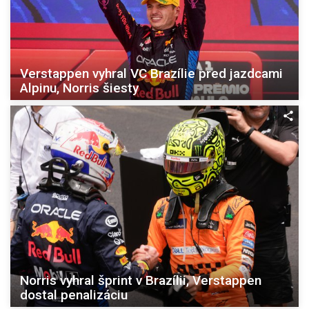
Verstappen vyhral VC Brazílie pred jazdcami
Alpinu, Norris šiesty
Norris vyhral šprint v Brazílii, Verstappen
dostal penalizáciu