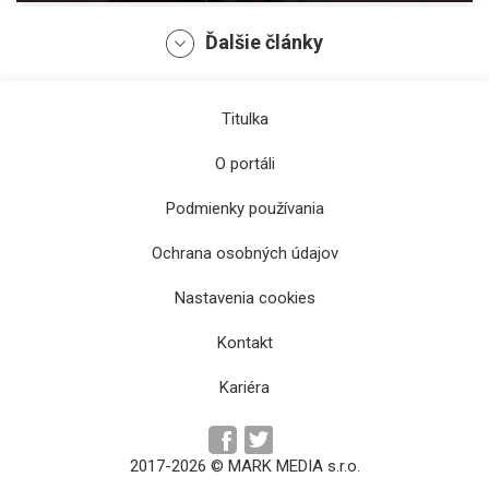
Ďalšie články
Titulka
O portáli
Podmienky používania
Ochrana osobných údajov
Russell po triumfe v Rakúsku: "Tím odviedol
Nastavenia cookies
skvelú prácu"
Kontakt
Kariéra
2017-2026 © MARK MEDIA s.r.o.