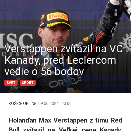
Verstappen zvíťazil na VC
Kanady, pred Leclercom
vedie o 56 bodov
SVET
ŠPORT
KOŠICE ONLINE
,
09.06.2024 | 20:00
Holanďan Max Verstappen z tímu Red
Bull zvíťazil na Veľkej cene Kanady,