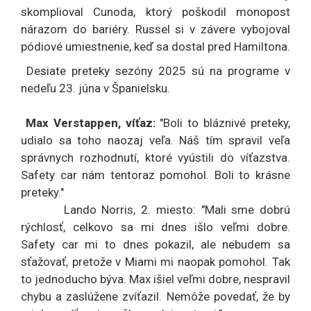
skomplioval Cunoda, ktorý poškodil monopost
nárazom do bariéry. Russel si v závere vybojoval
pódiové umiestnenie, keď sa dostal pred Hamiltona.
Desiate preteky sezóny 2025 sú na programe v
nedeľu 23. júna v Španielsku.
Max Verstappen, víťaz:
"Boli to bláznivé preteky,
udialo sa toho naozaj veľa. Náš tím spravil veľa
správnych rozhodnutí, ktoré vyústili do víťazstva.
Safety car nám tentoraz pomohol. Boli to krásne
preteky."
Lando Norris, 2. miesto: "Mali sme dobrú
rýchlosť, celkovo sa mi dnes išlo veľmi dobre.
Safety car mi to dnes pokazil, ale nebudem sa
sťažovať, pretože v Miami mi naopak pomohol. Tak
to jednoducho býva. Max išiel veľmi dobre, nespravil
chybu a zaslúžene zvíťazil. Nemôže povedať, že by