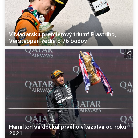
V Maďarsku premiérový triumf Piastriho,
Verstappen vedie o 76 bodov
Hamilton sa dočkal prvého víťazstva od roku
2021