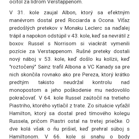
ocitol za lídrom Verstappenom.
V 31. kole zaujal Albon, ktorý sa efektným
manévrom dostal pred Ricciarda a Ocona. Víťaz
predošlých pretekov v Monaku Leclerc sa naďalej
trápil a napokon odstúpil v 43. kole, keď sa nevrátil z
boxov. Russel s Norrisom si viackrát vymenili
pozície za Verstappenom. Rušné preteky dostali
nový náboj v 53. kole, keď došlo ku kolízii, keď
"roztočený" Sainz trafil Albona a VC Kanady sa pre
nich skončila rovnako ako pre Pereza, ktorý krátko
predtým takisto neudržal kontrolu nad
monopostom a jeho poškodenie mu nedovolilo
pokračovať. V 64. kole Russel zaútočil na tretieho
Piastriho, ktorého vytlačil z trate. Zo situácie vyťažil
Hamilton, ktorý sa dostal pred tímového kolegu
Russela, pričom Piastri ostal na tretej priečke. O
dve kolá však o ňu prišiel, keď prehral súboj s
Hamiltonom. V 66. kole si snahu o body