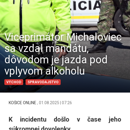
Viceprimátor Michaloviec
sa vzdal mandátu,
dôvodom je jazda pod
vplyvom alkoholu
VÝCHOD
SPRAVODAJSTVO
KOŠICE ONLINE
,
01.08.2025 | 07:26
K incidentu došlo v čase jeho
súkromnej dovolenky.