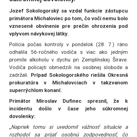
Jozef Sokologorský sa vzdal funkcie zástupcu
primátora Michaloviec po tom, čo voči nemu bolo
vznesené obvinenie pre prečin ohrozenia pod
vplyvom návykovej látky.
Polícia počas kontroly v pondelok (28. 7.) ráno
odhalila 56-ročného vodiča s viac ako jedným
promile alkoholu v dychu pri Zemplínskej Šírave.
Vodiča policajti obmedzili na osobnej slobode a
zadržali.
Prípad Sokologorského riešila Okresná
prokuratúra v Michalovciach v takzvanom
superrýchlom konaní.
Primátor Miroslav Dufinec spresnil, že k
incidentu došlo v čase jeho súkromnej
dovolenky:
„Napriek tomu si uvedomil vážnosť situácie a
rozhodol sa prijať osobnú zodpovednosť, čo