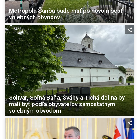
Metropola Šariša bude mať po novom šesť
volebných obvodov
Solivar, Soľná Baňa, Šváby a Tichá dolina by
mali byť podľa obyvateľov samostatným
volebným obvodom