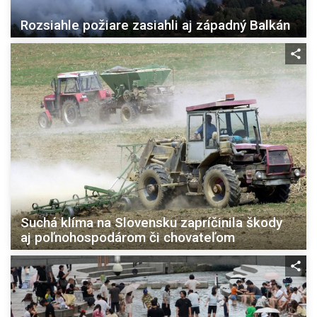
Rozsiahle požiare zasiahli aj západný Balkán
Suchá klíma na Slovensku zapríčinila škody
aj poľnohospodárom či chovateľom