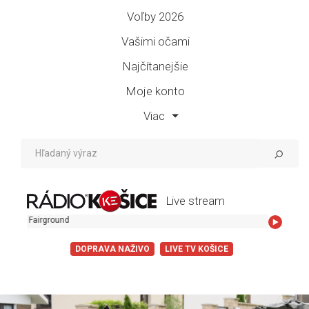
Voľby 2026
Vašimi očami
Najčítanejšie
Moje konto
Viac
Live stream
irground
DOPRAVA NAŽIVO
LIVE TV KOŠICE