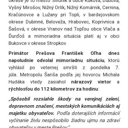
okrese je to mesto Svidník a obce Kuková, Dubová,
Vyšný Mirošov, Nižný Orlík, Nižný Komárnik, Cernina,
Kračúnovce a Lužany pri Topli, v bardejovskom
okrese Dubinné, Beloveža, Hrabovec, Koprivnica a
Šašová, v okrese Vranov nad Topľou obce Vlača a
Ďurďoš a mimoriadna situácia platí aj v obci
Bukovce v okrese Stropkov.
Primátor Prešova František Oľha dnes
napoludnie odvolal mimoriadnu situáciu
, ktorú
vyhlásil po veternej smršti z pondelka 7.
júla. Metropolu Šariša podľa jej hovorcu Michala
Hudáka vtedy zasiahol
nárazový vietor s
rýchlosťou do 112 kilometrov za hodinu
:
„
Spôsobil rozsiahle škody na verejnej zeleni,
dopravnom značení, mestských komunikáciách aj
majetku obyvateľov.
Podľa doterajších informácií
vyčínanie živlu nespôsobilo žiadnu ujmu na zdraví
obyvateľov v meste Prešov.“