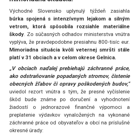
Východné Slovensko uplynulý týždeň zasiahla
búrka spojená s intenzívnym lejakom a silným
vetrom, ktorá spôsobila rozsiahle materiálne
škody
. Zo súčasných odhadov ministerstva vnútra
vyplýva, že pravdepodobne presiahnu 800-tisíc eur.
Mimoriadna situácia kvôli veternej smršti stále
platí v 31 obciach a v celom okrese Gelnica.
„V obciach naďalej prebiehajú záchranné práce,
ako odstraňovanie popadaných stromov, čistenie
obecných žľabov či opravy poškodených budov,“
uviedol rezort vnútra s tým, že presné vyčíslenie
škôd bude známe po doručení a vyhodnotení
žiadostí o jednorazové finančné výpomoci a
preplatenie výdavkov vynaložených na vykonané
záchranné práce od obyvateľov a obcí na príslušné
okresné úrady: