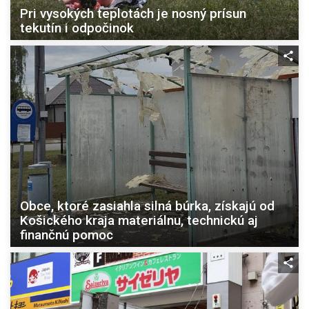
Pri vysokých teplotách je nosný prísun
tekutín i odpočinok
Obce, ktoré zasiahla silná búrka, získajú od
Košického kraja materiálnu, technickú aj
finančnú pomoc