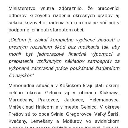
Ministerstvo vnútra zdôraznilo, že pracovníci
odborov krízového riadenia okresných úradov aj
sekcia krízového riadenia sú maximálne súčinní v
podpornej činnosti starostom obcí:
„Cieľom je získať kompletne vyplnené žiadosti s
presným rozsahom škôd bez meškania tak, aby
mohli byť jednorazové finančné výpomoci a
preplatenia vzniknutých nákladov samospráv za
vykonané záchranné práce poukázané žiadateľom
čo najskôr.“
Mimoriadna situácia v Košickom kraji platí okrem
celého okresu Gelnica aj v obciach Kluknava,
Margecany, Prakovce, Jaklovce, Helcmanovce,
Mníšek nad Hnilcom a v meste Gelnica. V okrese
Prešov sú to obce Svinia, Gregorovce, Veľký Šariš,
Kvačany, Lemešany a Mošurov, vo svidníckom