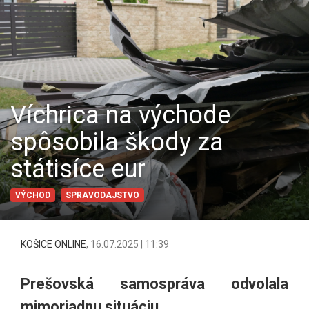
Víchrica na východe
spôsobila škody za
státisíce eur
VÝCHOD
SPRAVODAJSTVO
KOŠICE ONLINE
,
16.07.2025 | 11:39
Prešovská samospráva odvolala
mimoriadnu situáciu.