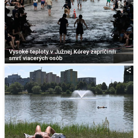
Vysoké teploty v Južnej Kórey zapríčinili
smrť viacerých osôb