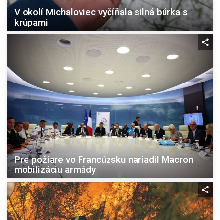
V okolí Michaloviec vyčíňala silná búrka s
krúpami
Pre požiare vo Francúzsku nariadil Macron
mobilizáciu armády