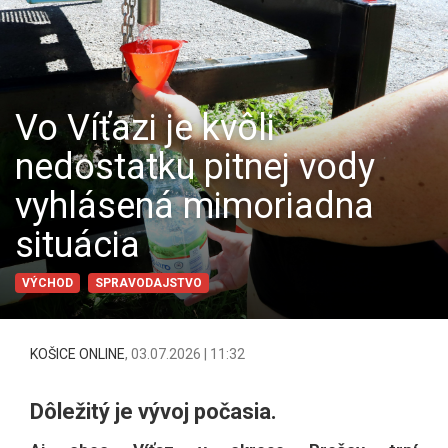
Vo Víťazi je kvôli
nedostatku pitnej vody
vyhlásená mimoriadna
situácia
VÝCHOD
SPRAVODAJSTVO
KOŠICE ONLINE
,
03.07.2026 | 11:32
Dôležitý je vývoj počasia.