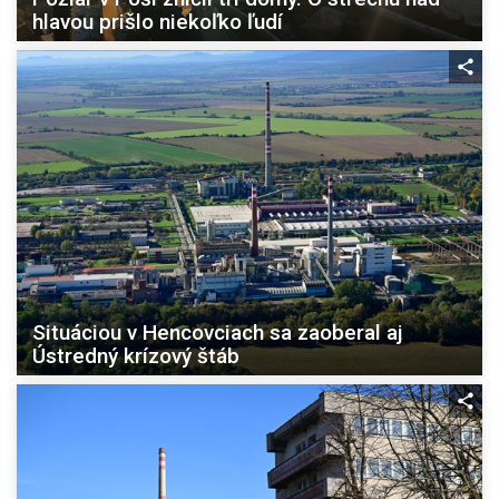
hlavou prišlo niekoľko ľudí
Situáciou v Hencovciach sa zaoberal aj
Ústredný krízový štáb