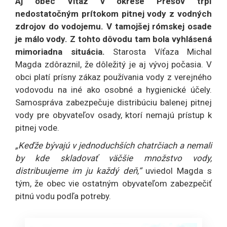
Aj obec Víťaz v okrese Prešov trpí
nedostatočným prítokom pitnej vody z vodných
zdrojov do vodojemu. V tamojšej rómskej osade
je málo vody. Z tohto dôvodu tam bola vyhlásená
mimoriadna situácia.
Starosta Víťaza Michal
Magda zdôraznil, že dôležitý je aj vývoj počasia. V
obci platí prísny zákaz používania vody z verejného
vodovodu na iné ako osobné a hygienické účely.
Samospráva zabezpečuje distribúciu balenej pitnej
vody pre obyvateľov osady, ktorí nemajú prístup k
pitnej vode.
„Keďže bývajú v jednoduchších chatrčiach a nemali
by kde skladovať väčšie množstvo vody,
distribuujeme im ju každý deň,“
uviedol Magda s
tým, že obec vie ostatným obyvateľom zabezpečiť
pitnú vodu podľa potreby.