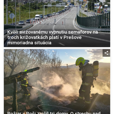
Kvôli avizovanému vypnutiu semaforov na
troch križovatkách platí v Prešove
mimoriadna situácia
Požiar v Poši zničil tri domy. O strechu nad