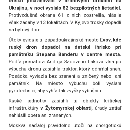
Rusko pokračovalo v dronových útokoch na
Ukrajinu, v noci vyslalo 82 bezpilotných lietadiel.
Protivzdušná obrana 61 z nich zostrelila, hlásila
však zásahy v 13 lokalitách. V Kyjeve trosky dopadli
na bytový dom.
Útoky eviduje aj západoukrajinské mesto
Ľvov, kde
ruský dron dopadol na detské ihrisko pri
pamätníku Stepana Banderu v centre mesta.
Podľa primátora Andrija Sadového tlaková vlna po
výbuchu dronu zasiahla traktor, ktorý odhŕňal sneh.
Posádka vyviazla bez zranení a zničený nebol ani
pamätník. Na miesto výbuchu boli vyslaní
pyrotechnici, aby vyhľadali zvyšky výbušnín.
Ruské jednotky zasiahli aj objekty kritickej
infraštruktúry
v Žytomyrskej oblasti,
úrady zatiaľ
nehlásili obete ani zranených.
Moskva naďalej pravidelne útočí na energetickú