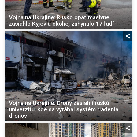
Vojna na Ukrajine: Rusko opäť masívne
zasiahlo Kyjev a okolie, zahynulo 17 ľudí
Vojna na Ukrajine: Drony zasiahli ruskú
univerzitu, kde sa vyrábal systém riadenia
dronov