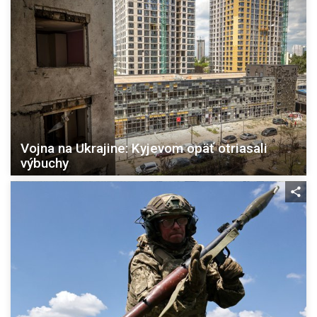
Vojna na Ukrajine: Kyjevom opäť otriasali
výbuchy