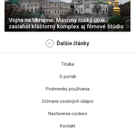
Vojna na Ukrajine: Masívny ruský útok
zasiahol kláštorný komplex aj filmové štúdio
Ďalšie články
Titulka
O portáli
Podmienky používania
Ochrana osobných údajov
Vojna na Ukrajine: Kosťantynivka je pod
veľkým tlakom, zásobovanie je výrazne
Nastavenia cookies
sťažené
Kontakt