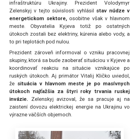
infraštruktúru Ukrajiny. Prezident Volodymyr
Zelenskyj v tejto súvislosti vyhlásil
stav núdze v
energetickom sektore,
osobitne však v hlavnom
meste. Obyvatelia Kyjeva totiž po ostatných
útokoch zostali bez elektriny, kúrenia alebo vody, a
to pri teplotách pod nulou.
Prezident zároveň informoval o vzniku pracovnej
skupiny, ktorá sa bude zaoberať situáciou v Kyjeve a
koordinovať reakciu na situácie vznikajúce po
ruských útokoch. Aj primátor Vitalij Kličko uviedol,
že
situácia v hlavnom meste je po masívnych
útokoch najťažšia za štyri roky trvania ruskej
invázie.
Zelenskyj avizoval, že sa pracuje aj na
zaistení dovozu elektrickej energie na Ukrajinu vo
výrazne väčších objemoch.