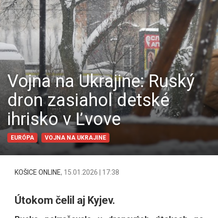
Vojna na Ukrajine: Ruský
dron zasiahol detské
ihrisko v Ľvove
EURÓPA
VOJNA NA UKRAJINE
KOŠICE ONLINE
,
15.01.2026 | 17:38
Útokom čelil aj Kyjev.