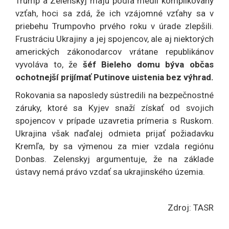
Trump a Zelenskyj majú podľa médií komplikovaný
vzťah, hoci sa zdá, že ich vzájomné vzťahy sa v
priebehu Trumpovho prvého roku v úrade zlepšili.
Frustráciu Ukrajiny a jej spojencov, ale aj niektorých
amerických zákonodarcov vrátane republikánov
vyvoláva to, že
šéf Bieleho domu býva občas
ochotnejší prijímať Putinove uistenia bez výhrad.
Rokovania sa naposledy sústredili na bezpečnostné
záruky, ktoré sa Kyjev snaží získať od svojich
spojencov v prípade uzavretia prímeria s Ruskom.
Ukrajina však naďalej odmieta prijať požiadavku
Kremľa, by sa výmenou za mier vzdala regiónu
Donbas. Zelenskyj argumentuje, že na základe
ústavy nemá právo vzdať sa ukrajinského územia.
Zdroj: TASR