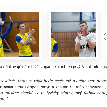
a očakávajú ešte ťažší zápas ako bol ten prvý. V základnej č
zaváhali. Teraz to však bude niečo iné a určite tam pôjd
 brankár tímu Podpor Pohyb a kapitán S. Bačo nadviazal. „
o musíme zlepšiť. Je to fyzicky zdatný, taký futbalový sú
u. “