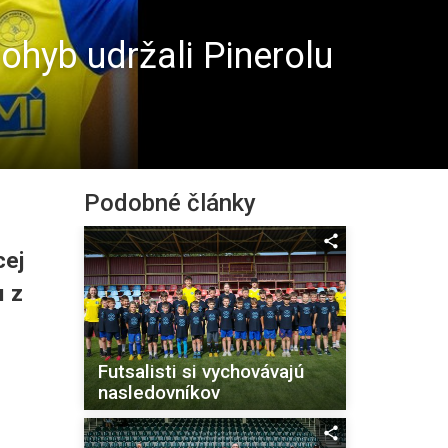
ohyb udržali Pinerolu
Podobné články
cej
u z
Futsalisti si vychovávajú
nasledovníkov