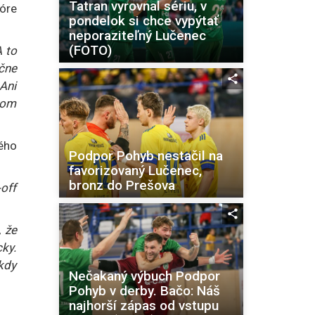
Tatran vyrovnal sériu, v
óre
pondelok si chce vypýtať
neporaziteľný Lučenec
(FOTO)
A to
čne
 Ani
 som
ého
Podpor Pohyb nestačil na
favorizovaný Lučenec,
bronz do Prešova
-off
 že
ky.
ikdy
Nečakaný výbuch Podpor
Pohyb v derby. Bačo: Náš
najhorší zápas od vstupu