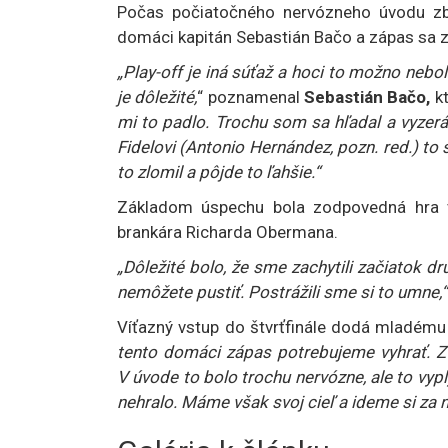
Počas počiatočného nervózneho úvodu zbie
domáci kapitán Sebastián Bačo a zápas sa z
„Play-off je iná súťaž a hoci to možno nebol
je dôležité,
“ poznamenal
Sebastián Bačo,
kt
mi to padlo. Trochu som sa hľadal a vyzerá
Fidelovi (Antonio Hernández, pozn. red.) t
to zlomil a pôjde to ľahšie.“
Základom úspechu bola zodpovedná hra 
brankára Richarda Obermana.
„Dôležité bolo, že sme zachytili začiatok dr
nemôžete pustiť. Postrážili sme si to umne,“
Víťazný vstup do štvrťfinále dodá mladém
tento domáci zápas potrebujeme vyhrať. Zv
V úvode to bolo trochu nervózne, ale to vypl
nehralo. Máme však svoj cieľ a ideme si za n