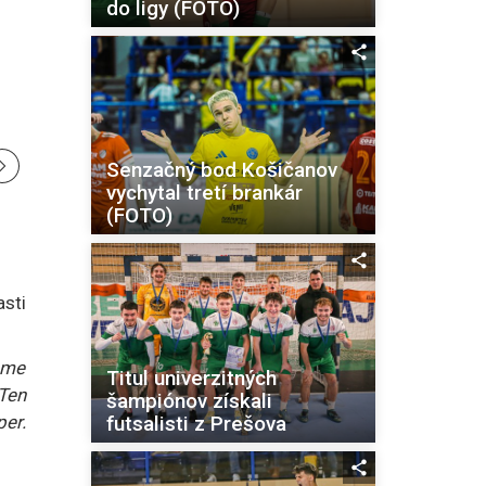
do ligy (FOTO)
Senzačný bod Košičanov
vychytal tretí brankár
(FOTO)
asti
eme
Titul univerzitných
Ten
šampiónov získali
futsalisti z Prešova
per.