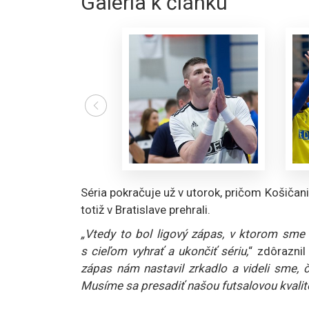
Galéria k článku
Séria pokračuje už v utorok, pričom Košičani
totiž v Bratislave prehrali.
„Vtedy to bol ligový zápas, v ktorom sme 
s cieľom vyhrať a ukončiť sériu,
“ zdôraznil
zápas nám nastavil zrkadlo a videli sme, č
Musíme sa presadiť našou futsalovou kvalito