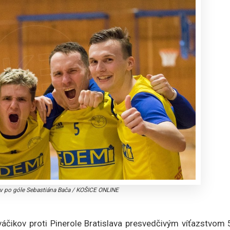
v po góle Sebastiána Bača
/
KOŠICE ONLINE
áčikov proti Pinerole Bratislava presvedčivým víťazstvom 