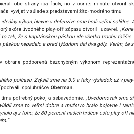
rali obe strany iba fauly, no v ôsmej minúte otvoril sk
ačal vyvíjať v súlade s predstavami žlto-modrého tímu.
 ideálny výkon, hlavne v defenzíve sme hrali veľmi solídne. 
orý skóre úvodného play-off zápasu otvoril i uzavrel. „
Kone
 to tak, že s kapitánskou páskou ide všetko trochu ťažšie.
o s páskou nepadalo a pred týždňom dal dva góly. Verím, že
v obrane podporená bezchybným výkonom reprezentačn
uhého polčasu. Zvýšili sme na 3:0 a taký výsledok už v play
pochválil spoluhráčov
Oberman.
u tímu potrebný pokoj a sebavedomie.
„Uvedomovali sme si,
ládli sme to veľmi dobre a mužstvo hralo bojovne i taktic
ynulo aj z toho, že 80 percent našich hráčov ešte play-off n
ím.“