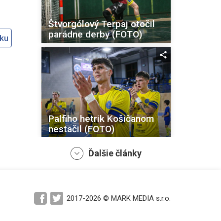
Štvorgólový Terpaj otočil
parádne derby (FOTO)
oku
Palfiho hetrik Košičanom
nestačil (FOTO)
Ďalšie články
2017-2026 © MARK MEDIA s.r.o.
Košičania nadeľovali,