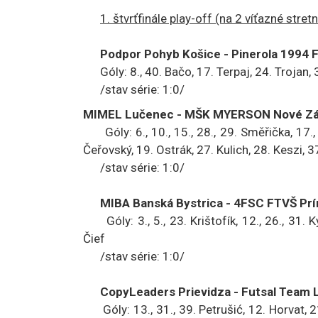
1. štvrťfinále play-off (na 2 víťazné stretn
Podpor Pohyb Košice - Pinerola 1994 Fu
Góly: 8., 40. Bačo, 17. Terpaj, 24. Trojan, 
/stav série: 1:0/
MIMEL Lučenec - MŠK MYERSON Nové Zám
Góly: 6., 10., 15., 28., 29. Směřička, 17., 2
Čeřovský, 19. Ostrák, 27. Kulich, 28. Keszi, 
/stav série: 1:0/
MIBA Banská Bystrica - 4FSC FTVŠ Príro
Góly: 3., 5., 23. Krištofík, 12., 26., 31. K
Čief
/stav série: 1:0/
CopyLeaders Prievidza - Futsal Team L
Góly: 13., 31., 39. Petrušić, 12. Horvat, 21