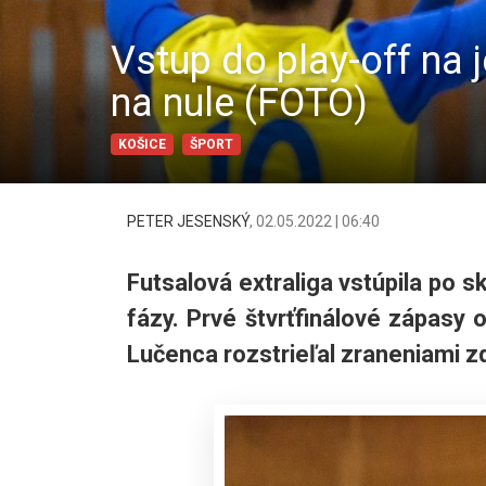
Vstup do play-off na 
na nule (FOTO)
KOŠICE
ŠPORT
PETER JESENSKÝ
,
02.05.2022 | 06:40
Futsalová extraliga vstúpila po 
fázy. Prvé štvrťfinálové zápasy ov
Lučenca rozstrieľal zraneniami