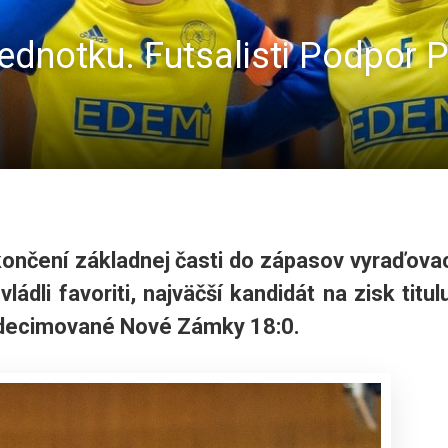
jednotku. Futsalisti Podpor P
skončení základnej časti do zápasov vyraďova
ládli favoriti, najväčší kandidát na zisk titul
 zdecimované Nové Zámky 18:0.