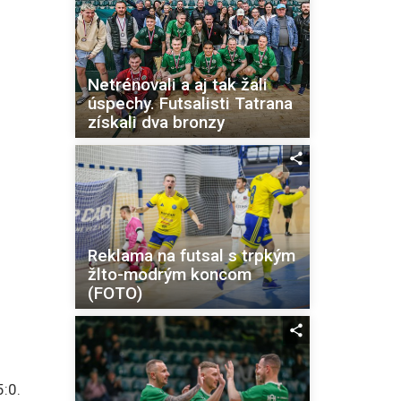
Netrénovali a aj tak žali
úspechy. Futsalisti Tatrana
získali dva bronzy
Reklama na futsal s trpkým
žlto-modrým koncom
(FOTO)
5:0.