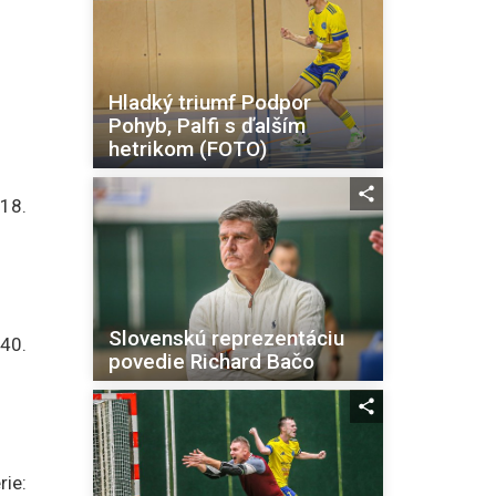
Hladký triumf Podpor
Pohyb, Palfi s ďalším
hetrikom (FOTO)
 18.
Slovenskú reprezentáciu
 40.
povedie Richard Bačo
rie: