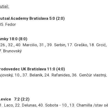
utia):
tsal Academy Bratislava 5:0 (2:0)
35. Fedor
ky 18:0 (8:0)
6., 32., 40. Marcilio, 31., 39. Serbin, 17. Greško, 18. Grcić,
37. Brunovský
dovedec UK Bratislava 11:0 (4:0)
yjovský, 10., 37. Belaník, 24. Rafanides, 36. Genčúr vlastný,
evice 7:2 (2:2)
. Laco, 22. Delunas, 40. Sobota - 10., 13. Chamilla /stav sé