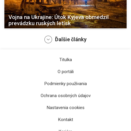
Vojna na Ukrajine: Útok Kyjeva obmedzil
prevádzku ruských letísk
Ďalšie články
Titulka
O portáli
Podmienky používania
Ochrana osobných údajov
Nadjazd v havarijnom stave v Trebišove sa
Nastavenia cookies
zrekonštruuje
Kontakt