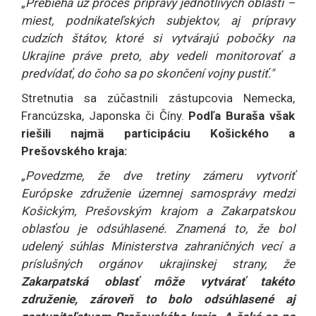
„
Prebieha už proces prípravy jednotlivých oblastí –
miest, podnikateľských subjektov, aj prípravy
cudzích štátov, ktoré si vytvárajú pobočky na
Ukrajine práve preto, aby vedeli monitorovať a
predvídať, do čoho sa po skončení vojny pustiť."
Stretnutia sa zúčastnili zástupcovia Nemecka,
Francúzska, Japonska či Číny.
Podľa Buraša však
riešili najmä participáciu Košického a
Prešovského kraja:
„
Povedzme, že dve tretiny zámeru vytvoriť
Európske združenie územnej samosprávy medzi
Košickým, Prešovským krajom a Zakarpatskou
oblasťou je odsúhlasené. Znamená to, že bol
udelený súhlas Ministerstva zahraničných vecí a
príslušných orgánov ukrajinskej strany, že
Zakarpatská oblasť môže vytvárať takéto
združenie, zároveň to bolo odsúhlasené aj