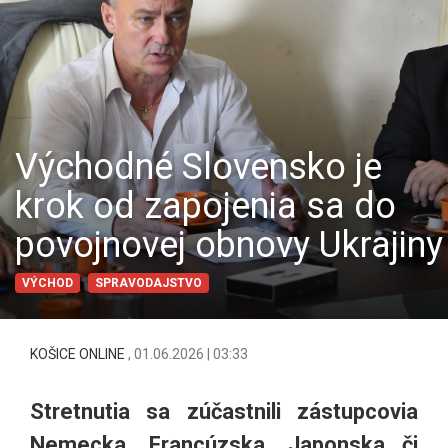
Východné Slovensko je
krok od zapojenia sa do
povojnovej obnovy Ukrajiny
VÝCHOD
SPRAVODAJSTVO
KOŠICE ONLINE
,
01.06.2026 | 03:33
Stretnutia sa zúčastnili zástupcovia
Nemecka, Francúzska, Japonska či