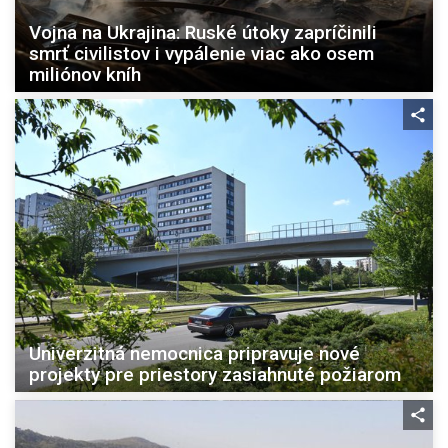
Vojna na Ukrajina: Ruské útoky zapríčinili
smrť civilistov i vypálenie viac ako osem
miliónov kníh
Univerzitná nemocnica pripravuje nové
projekty pre priestory zasiahnuté požiarom