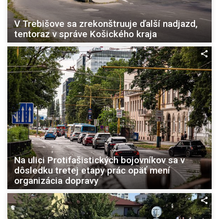
V Trebišove sa zrekonštruuje ďalší nadjazd,
tentoraz v správe Košického kraja
Na ulici Protifašistických bojovníkov sa v
dôsledku tretej etapy prác opäť mení
organizácia dopravy