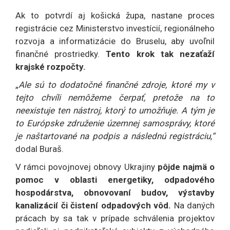
Ak to potvrdí aj košická župa, nastane proces
registrácie cez Ministerstvo investícií, regionálneho
rozvoja a informatizácie do Bruselu, aby uvoľnil
finančné prostriedky.
Tento krok tak nezaťaží
krajské rozpočty.
„
Ale sú to dodatočné finančné zdroje, ktoré my v
tejto chvíli nemôžeme čerpať, pretože na to
neexistuje ten nástroj, ktorý to umožňuje. A tým je
to Európske združenie územnej samosprávy, ktoré
je naštartované na podpis a následnú registráciu,“
dodal Buraš.
V rámci povojnovej obnovy Ukrajiny
pôjde najmä o
pomoc v oblasti energetiky, odpadového
hospodárstva, obnovovaní budov, výstavby
kanalizácií či čistení odpadových vôd.
Na daných
prácach by sa tak v prípade schválenia projektov