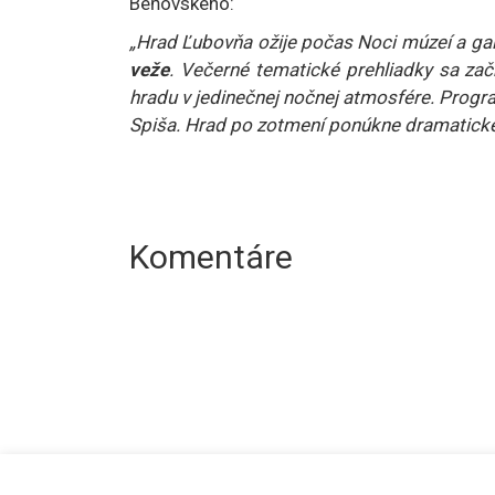
Beňovského:
„Hrad Ľubovňa ožije počas Noci múzeí a gal
veže
. Večerné tematické prehliadky sa za
hradu v jedinečnej nočnej atmosfére. Progr
Spiša. Hrad po zotmení ponúkne dramatické 
Komentáre