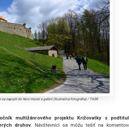
sa zapojili do Noci múzeí a galérií (Ilustračná fotografia)
/
TASR
ročník multižánrového projektu Križovatky s podtitu
erých druhov.
Návštevníci sa môžu tešiť na komentov