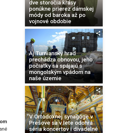
dve storočia krásy
ponúkne prierez dámskej
módy od baroka až po
vojnové obdobie
Aj Turniansky hrad
prechádza obnovou, jeho
počiatky sa spájajú s
mongolským vpádom na
naše územie
V Ortodoxnej synagóge v
lom
Prešove sa v lete odohrá
séria koncertov i divadelné
ané