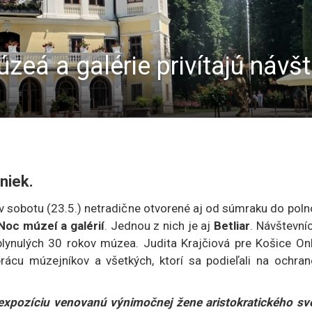
eá a galérie privítajú návšt
niek.
 v sobotu (23.5.) netradične otvorené aj od súmraku do poln
oc múzeí a galérií
. Jednou z nich je aj
Betliar
. Návštevníc
uplynulých 30 rokov múzea. Judita Krajčiová pre Košice On
prácu múzejníkov a všetkých, ktorí sa podieľali na ochran
expozíciu venovanú výnimočnej žene aristokratického sve