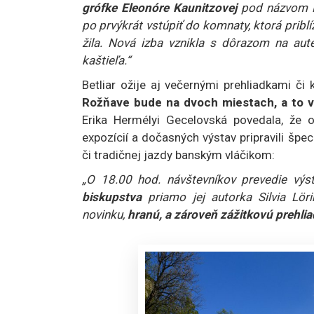
grófke Eleonóre Kaunitzovej
pod názvom El
po prvýkrát vstúpiť do komnaty, ktorá priblí
žila. Nová izba vznikla s dôrazom na auten
kaštieľa.“
Betliar ožije aj večernými prehliadkami či
Rožňave bude na dvoch miestach, a to v
Erika Hermélyi Gecelovská povedala, že o
expozícií a dočasných výstav pripravili šp
či tradičnej jazdy banským vláčikom:
„O 18.00 hod. návštevníkov prevedie vý
biskupstva
priamo jej autorka Silvia Löri
novinku,
hranú, a zároveň zážitkovú prehli