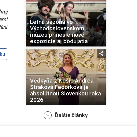
nej
ami
Letná sezóna vo
Páni
Východoslovenskom
múzeu prinesie nové
expozície aj podujatia
oku
Vedkyňa z Košíc Andrea
Straková Fedorková je
absolútnou Slovenkou roka
2026
Ďalšie články