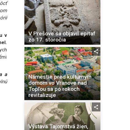
ôcť
orom
órii
V Prešove sa objavil epitaf
u v
zo 17. storočia
el.
ych
eťmi
a a
Námestie pred kultúrnym
lnú
domom vo Vranove nad
Topľou sa po rokoch
revitalizuje
Výstava Tajomstvá žien,