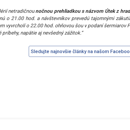
érií netradičnou
nočnou prehliadkou s názvom Útek z hrad
čnú o 21.00 hod. a návštevníkov prevedú tajomnými zákuti
am vyvrcholí o 22.00 hod. ohňovou šou v podaní šermiarov 
príbehy, napätie aj nevšedný zážitok.“
Sledujte najnovšie články na našom Facebo