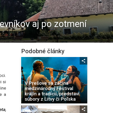
evníkov aj po zotmení
Podobné články
oci.
i si
V Prešove sa začína
medzinárodný Festival
line
krajín a tradícií, predstaví
e a
súbory z Litvy či Poľska
ta,