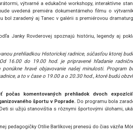
urátormi, výtvarné a edukačné workshopy, interaktívne stan
m bude uvedená premiéra dokumentárneho filmu o výtvarník
u bol zaradený aj Tanec v galérii s premiérovou dramaturg
dľa Janky Rovderovej spoznajú históriu, legendy aj pokl
nou prehliadkou Historickej radnice, súčasťou ktorej bude
 Od 16.00 do 19.00 hod. je pripravené hľadanie radničn
a ponúkne hravé objavovanie našej minulosti. Program b
dnice, a to v čase o 19.00 a o 20.30 hod., ktoré budú obzv
sť počas komentovaných prehliadok dvoch expozícií
rganizovaného športu v Poprade.
Do programu bola zarad
ti si užijú stanovištia s rôznymi športovými úlohami, uká
ej pedagogičky Otílie Barlíkovej prenesú do čias väzňa Mó