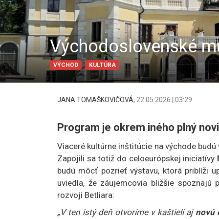
Východoslovenské múz
VÝCHOD
KULTÚRA
JANA TOMAŠKOVIČOVÁ
,
22.05.2026 | 03:29
Program je okrem iného plný novi
Viaceré kultúrne inštitúcie na východe budú
Zapojili sa totiž do celoeurópskej iniciatívy
N
budú môcť pozrieť výstavu, ktorá priblíži 
uviedla, že záujemcovia bližšie spoznajú 
rozvoji Betliara:
„V ten istý deň otvoríme v kaštieli aj
novú 