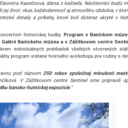
eonóra Kaunitzová, dáma z kaštieľa. Návštevníci budú m
ži jej život, vkus, každodennosť aj atmosféru obdobia, v kt
tické detaily a príbehy, ktoré boli doteraz ukryté v hist
 koncertom historickej hudby.
Program v Baníckom múze
 Galérii Baníckeho múzea a v Zážitkovom centre Sentin
krem individuálnych prehliadok všetkých otvorených stál
eciálny program vrátane tvorivého workshopu pre rodiny s d
stavou pod názvom
250 rokov spoločnej minulosti mest
nčíková. V Zážitkovom centre Sentinel sme pripravili úp
adku bansko-hutníckej expozície
.“