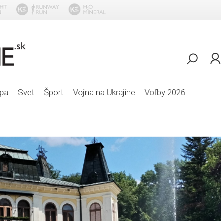
Najblizsie 
pa
Svet
Šport
Vojna na Ukrajine
Voľby 2026