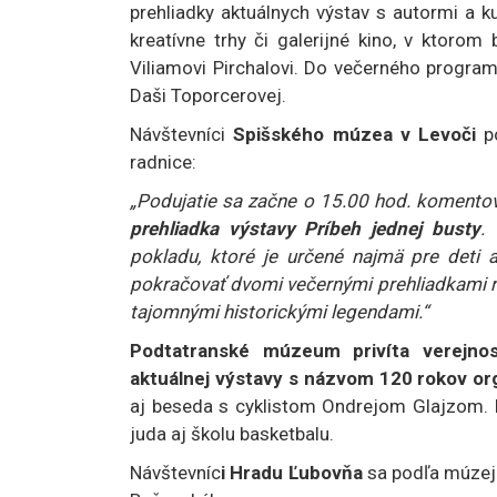
prehliadky aktuálnych výstav s autormi a k
kreatívne trhy či galerijné kino, v ktoro
Viliamovi Pirchalovi. Do večerného program
Daši Toporcerovej.
Návštevníci
Spišského múzea v Levoči
po
radnice:
„Podujatie sa začne o 15.00 hod. komentova
prehliadka výstavy Príbeh jednej busty
.
pokladu, ktoré je určené najmä pre deti 
pokračovať dvomi večernými prehliadkami ra
tajomnými historickými legendami.“
Podtatranské múzeum privíta verejno
aktuálnej výstavy s názvom 120 rokov o
aj beseda s cyklistom Ondrejom Glajzom. De
juda aj školu basketbalu.
Návštevníc
i Hradu Ľubovňa
sa podľa múzejn