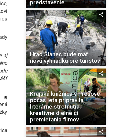
predstavenie
ice,
ovi
iou
ady
Hrad Slanec bude mať
 aj
novú vyhliadku pre turistov
ého
ude
lášť
Krajská knižnica v Prešove
 aj
počas leta pripravila
ená
literárne stretnutia,
žky
kreatívne dielne či
premietania filmov
rica