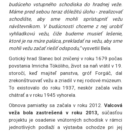
budúceho vstupného schodiska do hradnej veže.
Máme pred sebou teraz dôležitú úlohu - zrealizovať
schodište, aby sme mohli sprístupniť vežu
návštevníkom. V budúcnosti chceme z nej urobiť
vyhliadkovú vežu, čiže budeme musieť lešenie,
ktoré je na múre paláca, prekladať na vežu, aby sme
mohli vežu začať riešiť odspodu,“
vysvetlil Bela.
Gotický hrad Slanec bol zničený v roku 1679 počas
povstania Imricha Tököliho, život sa naň vrátil v 19.
storočí, keď majiteľ panstva, gróf Forgáč, dal
zrekonštruovať vežu a zriadil v nej rodové múzeum.
To existovalo do roku 1937, neskôr začala veža
chátrať a v roku 1945 vyhorela.
Obnova pamiatky sa začala v roku 2012.
Valcová
veža bola zastrešená v roku 2013,
súčasťou
projektu je osadenie vnútorných schodísk v rámci
jednotlivých podlaží a výstavba ochodze pri jej