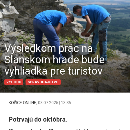
Výsledkom prác na
Slanskom hrade bude
vyhliadka pre turistov
VÝCHOD
SPRAVODAJSTVO
KOŠICE ONLINE
,
03.07.2025 | 13:35
Potrvajú do októbra.