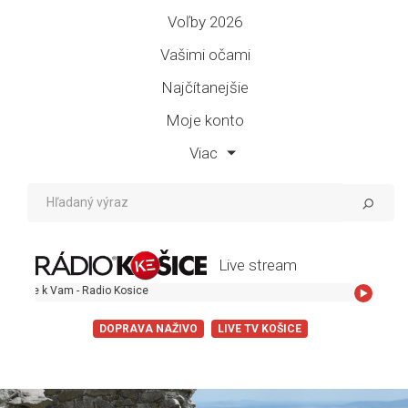
Voľby 2026
Vašimi očami
Najčítanejšie
Moje konto
Viac
Live stream
 k Vam - Radio Kosice
DOPRAVA NAŽIVO
LIVE TV KOŠICE