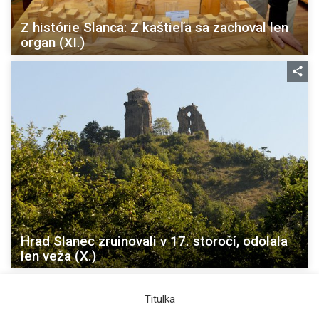
Z histórie Slanca: Z kaštieľa sa zachoval len
organ (XI.)
Hrad Slanec zruinovali v 17. storočí, odolala
len veža (X.)
Titulka