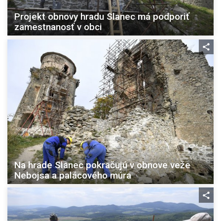
Projekt obnovy hradu Slanec má podporiť
zamestnanosť v obci
Na hrade Slanec pokračujú v obnove veže
Nebojsa a palácového múra