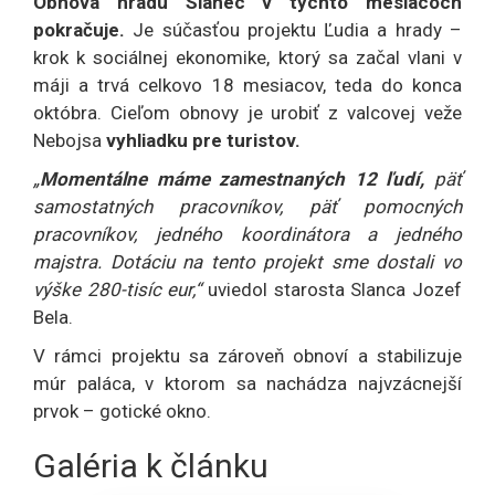
Obnova hradu Slanec v týchto mesiacoch
pokračuje.
Je súčasťou projektu Ľudia a hrady –
krok k sociálnej ekonomike, ktorý sa začal vlani v
máji a trvá celkovo 18 mesiacov, teda do konca
októbra. Cieľom obnovy je urobiť z valcovej veže
Nebojsa
vyhliadku pre turistov.
„
Momentálne máme zamestnaných 12 ľudí,
päť
samostatných pracovníkov, päť pomocných
pracovníkov, jedného koordinátora a jedného
majstra. Dotáciu na tento projekt sme dostali vo
výške 280-tisíc eur,“
uviedol starosta Slanca Jozef
Bela.
V rámci projektu sa zároveň obnoví a stabilizuje
múr paláca, v ktorom sa nachádza najvzácnejší
prvok – gotické okno.
Galéria k článku