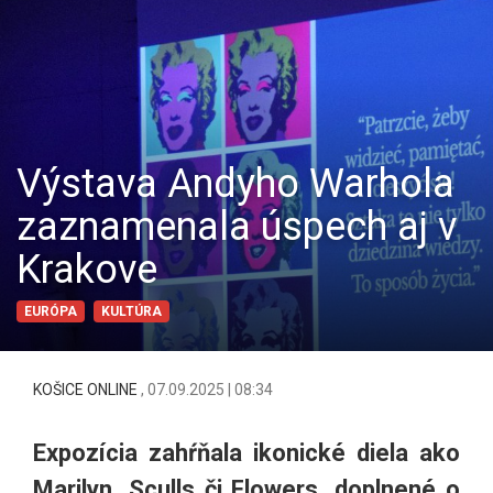
Výstava Andyho Warhola
zaznamenala úspech aj v
Krakove
EURÓPA
KULTÚRA
KOŠICE ONLINE
,
07.09.2025 | 08:34
Expozícia zahŕňala ikonické diela ako
Marilyn, Sculls či Flowers, doplnené o