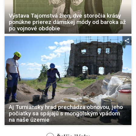
Výstava Tajomstvá žien, dve storočia krásy
ponúkne prierez dámskej módy od baroka až
po vojnové obdobie
Aj Turniansky hrad prechádza obnovou, jeho
počiatky sa spájajú s mongolským vpádom
na naše územie