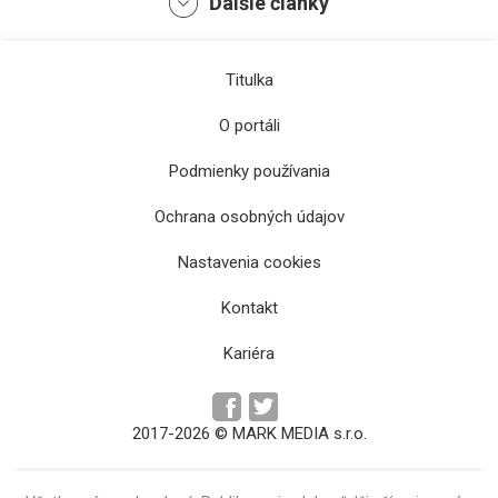
Ďalšie články
Titulka
O portáli
Podmienky používania
Ochrana osobných údajov
V Ortodoxnej synagóge v Prešove sa v lete
odohrá séria koncertov i divadelné
Nastavenia cookies
predstavenie
Kontakt
Kariéra
2017-2026 © MARK MEDIA s.r.o.