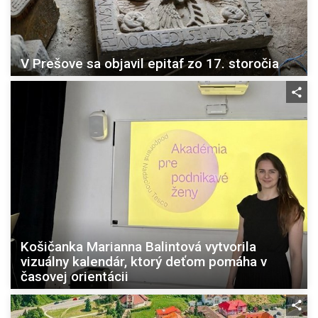
V Prešove sa objavil epitaf zo 17. storočia
Košičanka Marianna Balintová vytvorila
vizuálny kalendár, ktorý deťom pomáha v
časovej orientácii