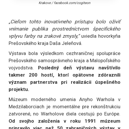
Krakove
/
facebook.com/cogiteon
„Cieľom tohto inovatívneho prístupu bolo oživiť
vnímanie publika prostredníctvom špecifického
vplyvu farby na zrakové zmysly,“
uviedla hovorkyňa
Prešovského kraja Daša Jeleňová.
Výstava bola výsledkom cezhraničnej spolupráce
Prešovského samosprávneho kraja a Malopoľského
vojvodstva.
Posledný deň výstavu navštívilo
takmer 200 hostí, ktorí opätovne zdôraznili
význam partnerstva pri realizácii úspešného
projektu.
Múzeum moderného umenia Anyho Warhola v
Medzilaborciach je momentálne pre rekonštrukciu
zatvorené, no Warholove diela cestujú po Európe.
Od svojho založenia v roku 1991 múzeum
pripravilo viac než 50 zahraničných výstav v