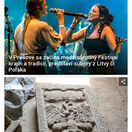
V Prešove sa začína medzinárodný Festival
krajín a tradícií, predstaví súbory z Litvy či
Poľska