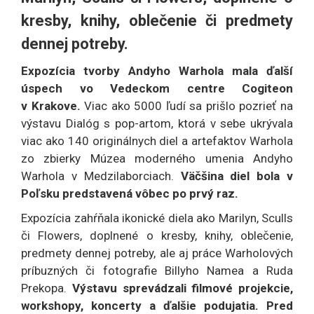
kresby, knihy, oblečenie či predmety
dennej potreby.
Expozícia tvorby Andyho Warhola mala ďalší
úspech vo Vedeckom centre Cogiteon
v Krakove.
Viac ako 5000 ľudí sa prišlo pozrieť na
výstavu Dialóg s pop-artom, ktorá v sebe ukrývala
viac ako 140 originálnych diel a artefaktov Warhola
zo zbierky Múzea moderného umenia Andyho
Warhola v Medzilaborciach.
Väčšina diel bola v
Poľsku predstavená vôbec po prvý raz.
Expozícia zahŕňala ikonické diela ako Marilyn, Sculls
či Flowers, doplnené o kresby, knihy, oblečenie,
predmety dennej potreby, ale aj práce Warholových
príbuzných či fotografie Billyho Namea a Ruda
Prekopa.
Výstavu sprevádzali filmové projekcie,
workshopy, koncerty a ďalšie podujatia. Pred