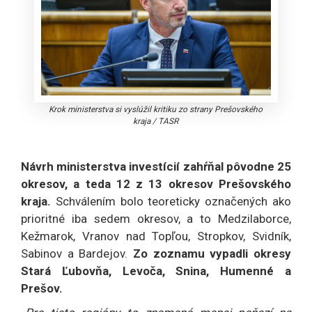
Krok ministerstva si vyslúžil kritiku zo strany Prešovského
kraja
/
TASR
Návrh ministerstva investícií zahŕňal pôvodne 25
okresov, a teda 12 z 13 okresov Prešovského
kraja.
Schválením bolo teoreticky označených ako
prioritné iba sedem okresov, a to Medzilaborce,
Kežmarok, Vranov nad Topľou, Stropkov, Svidník,
Sabinov a Bardejov.
Zo zoznamu vypadli okresy
Stará Ľubovňa, Levoča, Snina, Humenné a
Prešov.