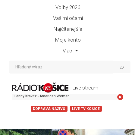
Voľby 2026
Vašimi očami
Najčítanejšie
Moje konto
Viac
Live stream
Lenny Kravitz - American Woman
DOPRAVA NAŽIVO
LIVE TV KOŠICE