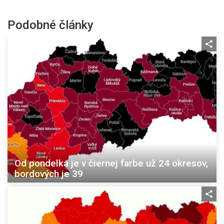
Podobné články
Od pondelka je v čiernej farbe už 24 okresov,
bordových je 39