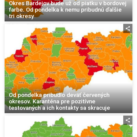
Okres Bardejov bude už od piatku v bordovej
farbe. Od pondelka k nemu pribudnú ďalšie
tri okresy
Od pondelka pribudlo deväť červených
okresov. Karanténa pre pozitívne
testovaných a ich kontakty sa skracuje