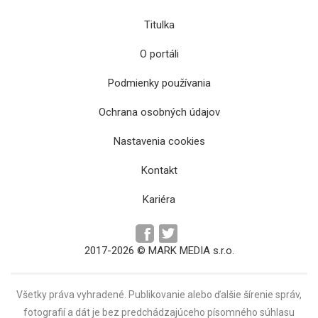
Titulka
O portáli
Podmienky používania
Ochrana osobných údajov
Nový COVID automat bude mať 5 farieb.
Opatrenia sa budú zavádzať podľa situácie v
Nastavenia cookies
okresoch
Kontakt
Kariéra
2017-2026 © MARK MEDIA s.r.o.
Všetky práva vyhradené. Publikovanie alebo ďalšie šírenie správ,
fotografií a dát je bez predchádzajúceho písomného súhlasu