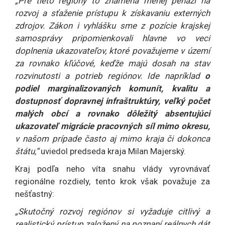
„Pre tieto regióny to znamená menej peňazí na
rozvoj a sťaženie prístupu k získavaniu externých
zdrojov. Zákon i vyhlášku sme z pozície krajskej
samosprávy pripomienkovali hlavne vo veci
doplnenia ukazovateľov, ktoré považujeme v území
za rovnako kľúčové, keďže majú dosah na stav
rozvinutosti a potrieb regiónov. Ide napríklad
o
podiel marginalizovaných komunít, kvalitu a
dostupnosť dopravnej infraštruktúry, veľký počet
malých obcí a rovnako dôležitý absentujúci
ukazovateľ migrácie pracovných síl mimo okresu,
v našom prípade často aj mimo kraja či dokonca
štátu,“
uviedol predseda kraja Milan Majerský.
Kraj podľa neho víta snahu vlády vyrovnávať
regionálne rozdiely, tento krok však považuje za
nešťastný:
„Skutočný rozvoj regiónov si vyžaduje citlivý a
realistický prístup založený na poznaní reálnych dát