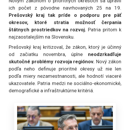
Novým zákonom o prioritných okresoch sa upravil
ich počet z pôvodne navrhovaných 25 na 19.
Prešovský kraj tak príde o podporu pre päť
okresov, ktoré stratia možnosť čerpania
štátnych prostriedkov na rozvoj.
Patria pritom k
najzaostalejším na Slovensku.
Prešovský kraj kritizoval, že zákon, ktorý je účinný
od začiatku novembra, úplne
neodzrkadľuje
skutočné problémy rozvoja regiónov.
Nový zákon
podľa neho definuje prioritné okresy už nie len
podľa miery nezamestnanosti, ale hodnotí viaceré
ukazovatele. Patria medzi ne sociálno-ekonomické,
demografické a infraštruktúrne kritériá.