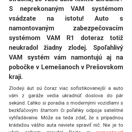
S neprekonaným VAM systémom
vsádzate na istotu! Auto s
namontovaným zabezpečovacím
systémom VAM R1 doteraz totiž
neukradol žiadny zlodej. Spoľahlivý
VAM systém vám namontujú aj na
pobočke v Lemešanoch v Prešovskom
kraji.
Zlodeji áut sú čoraz viac sofistikovanejší a auto
vám z garáže vedia ukradnúť doslova do pár
sekúnd. Ľahko si poradia s modernými vozidlami s
bezkľúčovým štartom či poľahky odpoja satelitné
vyhľadávanie. Môže sa teda zdať, že s prípadnou
krádežou vášho auta neviete spraviť nič. Nie je to