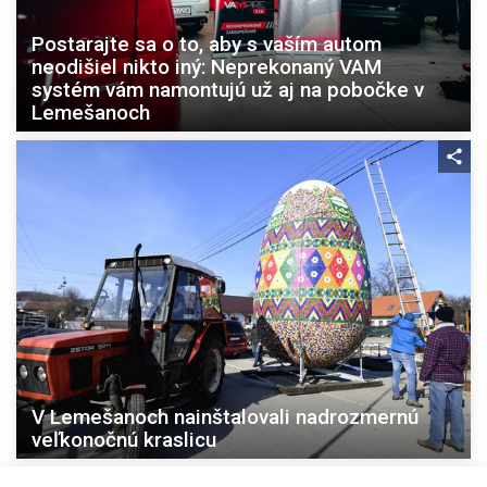
Postarajte sa o to, aby s vaším autom
neodišiel nikto iný: Neprekonaný VAM
systém vám namontujú už aj na pobočke v
Lemešanoch
V Lemešanoch nainštalovali nadrozmernú
veľkonočnú kraslicu