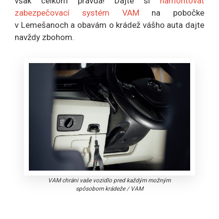
však celkom pravda! Dajte si
namontovať
zabezpečovací systém VAM
na pobočke
v Lemešanoch a obavám o krádež vášho auta dajte
navždy zbohom.
VAM chráni vaše vozidlo pred každým možným
spôsobom krádeže
/
VAM