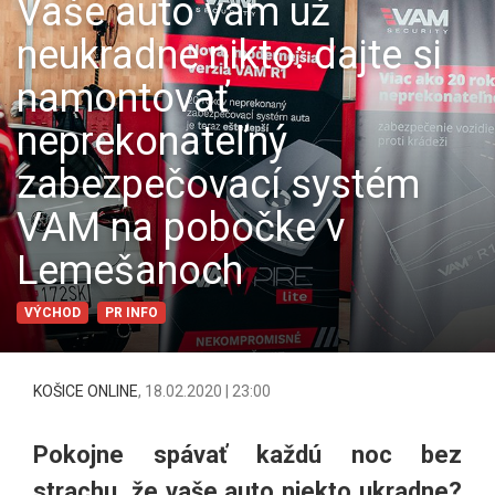
Vaše auto vám už
neukradne nikto: dajte si
namontovať
neprekonateľný
zabezpečovací systém
VAM na pobočke v
Lemešanoch
VÝCHOD
PR INFO
KOŠICE ONLINE
,
18.02.2020 | 23:00
Pokojne spávať každú noc bez
strachu, že vaše auto niekto ukradne?