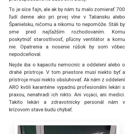
To je síce fajn, ale ak by nám tu malo zomierať 700
ľudí denne ako pri prvej vlne v Taliansku alebo
Španielsku, ničomu a nikomu to nepomôže. Stáli by
sme pred najťažším rozhodovaním. Komu
poskytnúť starostlivosť, pľúcny ventilátor a komu
nie. Opatrenia a nosenie rúšok by som vôbec
nepodceňoval.
Nejde iba o kapacitu nemocníc a oddelení alebo o
drahé prístroje. V tom priestore musí niekto byť a
prístroje musí niekto obsluhovať. Ak nám z oddelení
ARO kvôli karanténe vypadnú profesionálni lekári s
praxou, nenahradí ich nikto. Ani vojaci, ani medici.
Takíto lekári a zdravotnícky personál nám v
krízovom stave budú chýbať.