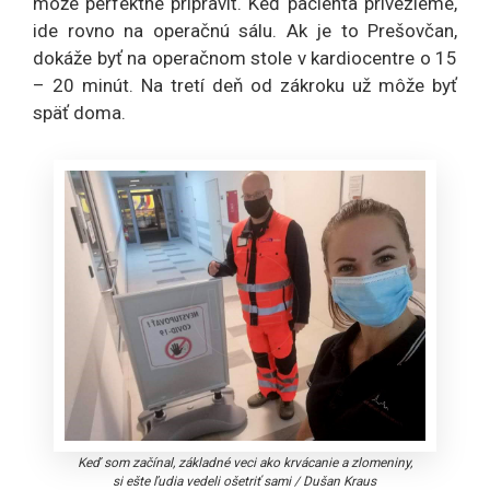
môže perfektne pripraviť. Keď pacienta privezieme,
ide rovno na operačnú sálu. Ak je to Prešovčan,
dokáže byť na operačnom stole v kardiocentre o 15
– 20 minút. Na tretí deň od zákroku už môže byť
späť doma.
Keď som začínal, základné veci ako krvácanie a zlomeniny,
si ešte ľudia vedeli ošetriť sami
/
Dušan Kraus