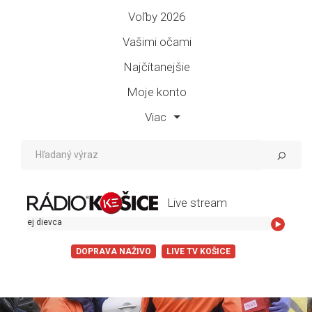
Voľby 2026
Vašimi očami
Najčítanejšie
Moje konto
Viac
Live stream
Bystrik - Hej
DOPRAVA NAŽIVO
LIVE TV KOŠICE