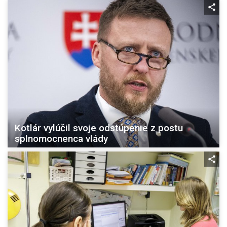
Kotlár vylúčil svoje odstúpenie z postu
splnomocnenca vlády