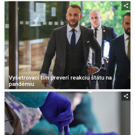
Vyšetrovací tím preverí reakciu štátu na
pandémiu