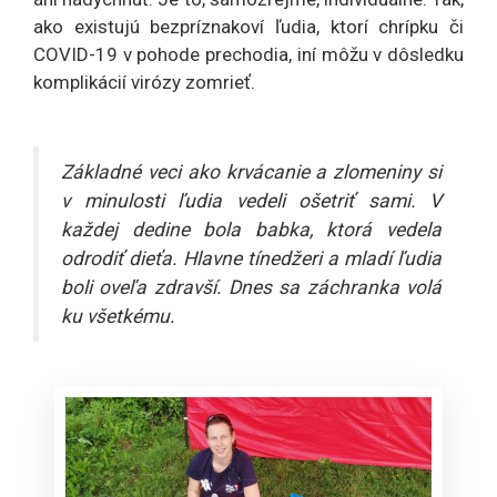
ako existujú bezpríznakoví ľudia, ktorí chrípku či
COVID-19 v pohode prechodia, iní môžu v dôsledku
komplikácií virózy zomrieť.
Základné veci ako krvácanie a zlomeniny si
v minulosti ľudia vedeli ošetriť sami. V
každej dedine bola babka, ktorá vedela
odrodiť dieťa. Hlavne tínedžeri a mladí ľudia
boli oveľa zdravší. Dnes sa záchranka volá
ku všetkému.