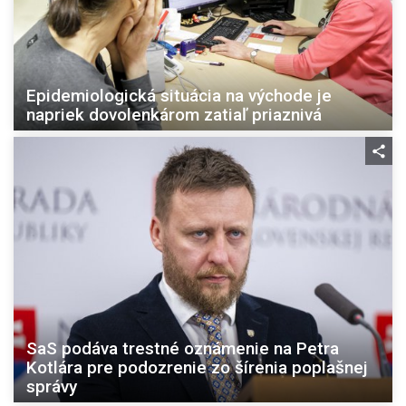
Epidemiologická situácia na východe je
napriek dovolenkárom zatiaľ priaznivá
SaS podáva trestné oznámenie na Petra
Kotlára pre podozrenie zo šírenia poplašnej
správy