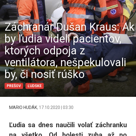
Záchranár Dušan Kraus: Ak
by ľudia videli pacientov,
ktorých odpoja z
ventilátora, nešpekulovali
by, či nosiť rúško
PREŠOV
ĽUDSKE
MARIO HUDÁK
,
17.10.2020 | 03:30
Ľudia sa dnes naučili volať záchranku
na všetko. Od bolesti zuba až po