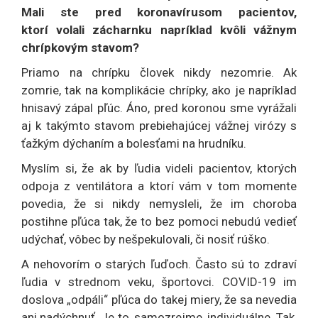
Mali ste pred koronavírusom pacientov,
ktorí volali zácharnku napríklad kvôli vážnym
chrípkovým stavom?
Priamo na chrípku človek nikdy nezomrie. Ak
zomrie, tak na komplikácie chrípky, ako je napríklad
hnisavý zápal pľúc. Áno, pred koronou sme vyrážali
aj k takýmto stavom prebiehajúcej vážnej virózy s
ťažkým dýchaním a bolesťami na hrudníku.
Myslím si, že ak by ľudia videli pacientov, ktorých
odpoja z ventilátora a ktorí vám v tom momente
povedia, že si nikdy nemysleli, že im choroba
postihne pľúca tak, že to bez pomoci nebudú vedieť
udýchať, vôbec by nešpekulovali, či nosiť rúško.
A nehovorím o starých ľuďoch. Často sú to zdraví
ľudia v strednom veku, športovci. COVID-19 im
doslova „odpáli“ pľúca do takej miery, že sa nevedia
ani nadýchnuť. Je to, samozrejme, individuálne. Tak,