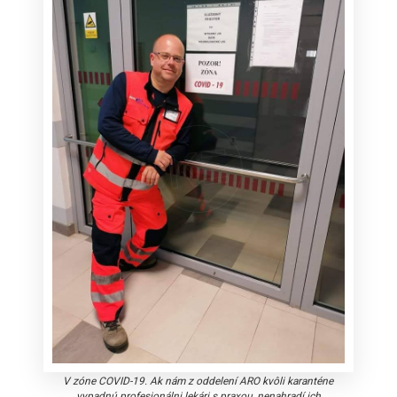
V zóne COVID-19. Ak nám z oddelení ARO kvôli karanténe
vypadnú profesionálni lekári s praxou, nenahradí ich