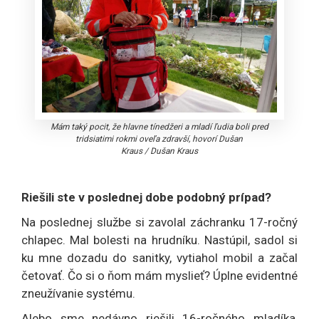
Mám taký pocit, že hlavne tínedžeri a mladí ľudia boli pred
tridsiatimi rokmi oveľa zdravší, hovorí Dušan
Kraus
/
Dušan Kraus
Riešili ste v poslednej dobe podobný prípad?
Na poslednej službe si zavolal záchranku 17-ročný
chlapec. Mal bolesti na hrudníku. Nastúpil, sadol si
ku mne dozadu do sanitky, vytiahol mobil a začal
četovať. Čo si o ňom mám myslieť? Úplne evidentné
zneužívanie systému.
Alebo sme nedávno riešili 16-ročného mladíka,