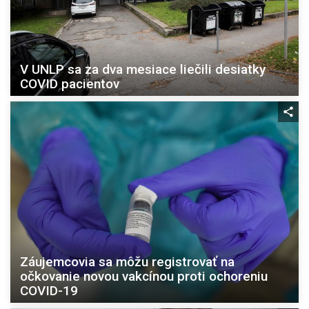
V UNLP sa za dva mesiace liečili desiatky
COVID pacientov
Záujemcovia sa môžu registrovať na
očkovanie novou vakcínou proti ochoreniu
COVID-19