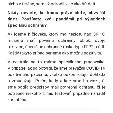
alebo v teréne, som už odrodil viac ako 60 detí.
Nikdy neviete, ku komu práve idete, obzvlášť
dnes. Používate kvôli pandémii pri výjazdoch
špeciálnu ochranu?
Ak ideme k človeku, ktorý mal teplotu nad 39 °C,
musíme mať povinne ochranný oblek, dvoje
rukavice, špeciálne ochranné rúško typu FFP2 a štít.
Každý takýto prípad berieme ako možnú pozitivitu.
V centrále na to máme špeciálneho pracovníka.
V prípade, ak sa potvrdí, že sme prevážali COVID-19
pozitívneho pacienta, všetko odkontroluje, dohľadá
a zmanažuje. Prečo, kedy a kde sme ho viezli, či
sme podľa predpisov mali potrebnú ochranu, či je
potrebné niekoho z nás testovať, prípadne nariadiť
karanténu.