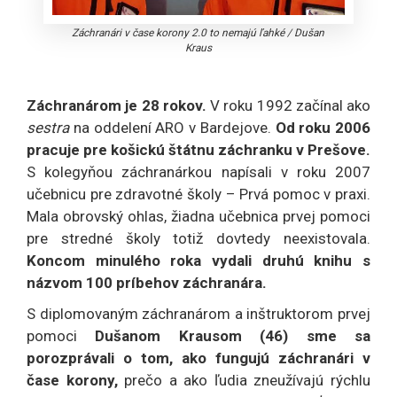
Záchranári v čase korony 2.0 to nemajú ľahké
/
Dušan
Kraus
Záchranárom je 28 rokov.
V roku 1992 začínal ako
sestra
na oddelení ARO v Bardejove.
Od roku 2006
pracuje pre košickú štátnu záchranku v Prešove.
S kolegyňou záchranárkou napísali v roku 2007
učebnicu pre zdravotné školy – Prvá pomoc v praxi.
Mala obrovský ohlas, žiadna učebnica prvej pomoci
pre stredné školy totiž dovtedy neexistovala.
Koncom minulého roka vydali druhú knihu s
názvom 100 príbehov záchranára.
S diplomovaným záchranárom a inštruktorom prvej
pomoci
Dušanom Krausom (46) sme sa
porozprávali o tom, ako fungujú záchranári v
čase korony,
prečo a ako ľudia zneužívajú rýchlu