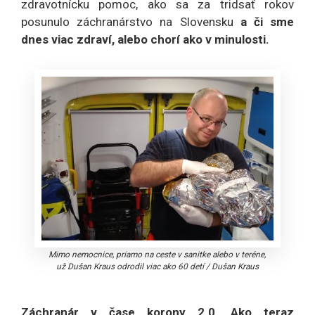
zdravotnícku pomoc, ako sa za tridsať rokov
posunulo záchranárstvo na Slovensku
a či sme
dnes viac zdraví, alebo chorí ako v minulosti.
Mimo nemocnice, priamo na ceste v sanitke alebo v teréne,
už Dušan Kraus odrodil viac ako 60 detí
/
Dušan Kraus
Záchranár v čase korony 2.0. Ako teraz