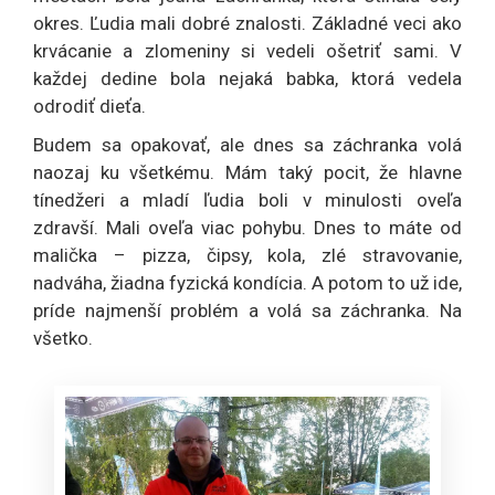
okres. Ľudia mali dobré znalosti. Základné veci ako
krvácanie a zlomeniny si vedeli ošetriť sami. V
každej dedine bola nejaká babka, ktorá vedela
odrodiť dieťa.
Budem sa opakovať, ale dnes sa záchranka volá
naozaj ku všetkému. Mám taký pocit, že hlavne
tínedžeri a mladí ľudia boli v minulosti oveľa
zdravší. Mali oveľa viac pohybu. Dnes to máte od
malička – pizza, čipsy, kola, zlé stravovanie,
nadváha, žiadna fyzická kondícia. A potom to už ide,
príde najmenší problém a volá sa záchranka. Na
všetko.