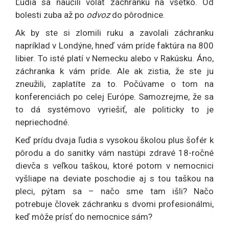
Ľudia sa naučili volať záchranku na všetko. Od
bolesti zuba až po
odvoz
do pôrodnice.
Ak by ste si zlomili ruku a zavolali záchranku
napríklad v Londýne, hneď vám príde faktúra na 800
libier. To isté platí v Nemecku alebo v Rakúsku. Áno,
záchranka k vám príde. Ale ak zistia, že ste ju
zneužili, zaplatíte za to. Počúvame o tom na
konferenciách po celej Európe. Samozrejme, že sa
to dá systémovo vyriešiť, ale politicky to je
nepriechodné.
Keď prídu dvaja ľudia s vysokou školou plus šofér k
pôrodu a do sanitky vám nastúpi zdravé 18-ročné
dievča s veľkou taškou, ktoré potom v nemocnici
vyšliape na deviate poschodie aj s tou taškou na
pleci, pýtam sa – načo sme tam išli? Načo
potrebuje človek záchranku s dvomi profesionálmi,
keď môže prísť do nemocnice sám?