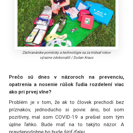
Záchranárske pomôcky a technológie sa za tridsať rokov
výrazne zdokonalili
/
Dušan Kraus
Prečo sú dnes v názoroch na prevenciu,
opatrenia a nosenie rúšok ľudia rozdelení viac
ako pri prvej vlne?
Problém je v tom, že ak to človek prechodí bez
príznakov, jednoducho si povie: áno, bol som
pozitívny, mal som COVID-19 a prešiel som tým
úplne ľahko. Bude mať na to takýto názor. A
pravdepodobne ho bude šíriť ďalej.