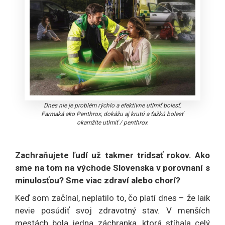
Dnes nie je problém rýchlo a efektívne utlmiť bolesť.
Farmaká ako Penthrox, dokážu aj krutú a ťažkú bolesť
okamžite utlmiť
/
penthrox
Zachraňujete ľudí už takmer tridsať rokov. Ako
sme na tom na východe Slovenska v porovnaní s
minulosťou? Sme viac zdraví alebo chorí?
Keď som začínal, neplatilo to, čo platí dnes – že laik
nevie posúdiť svoj zdravotný stav. V menších
mestách bola jedna záchranka, ktorá stíhala celý