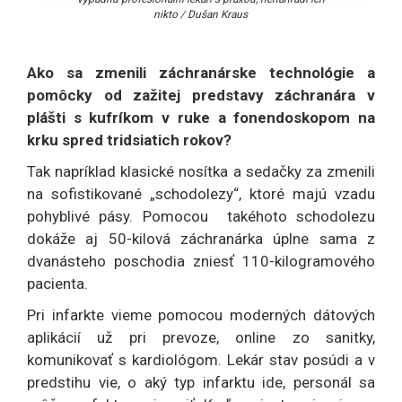
nikto
/
Dušan Kraus
Ako sa zmenili záchranárske technológie a
pomôcky od zažitej predstavy záchranára v
plášti s kufríkom v ruke a fonendoskopom na
krku spred tridsiatich rokov?
Tak napríklad klasické nosítka a sedačky za zmenili
na sofistikované „schodolezy“, ktoré majú vzadu
pohyblivé pásy. Pomocou takéhoto schodolezu
dokáže aj 50-kilová záchranárka úplne sama z
dvanásteho poschodia zniesť 110-kilogramového
pacienta.
Pri infarkte vieme pomocou moderných dátových
aplikácií už pri prevoze, online zo sanitky,
komunikovať s kardiológom. Lekár stav posúdi a v
predstihu vie, o aký typ infarktu ide, personál sa