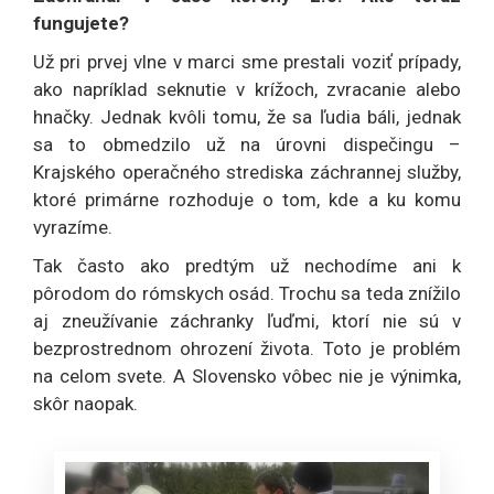
fungujete?
Už pri prvej vlne v marci sme prestali voziť prípady,
ako napríklad seknutie v krížoch, zvracanie alebo
hnačky. Jednak kvôli tomu, že sa ľudia báli, jednak
sa to obmedzilo už na úrovni dispečingu –
Krajského operačného strediska záchrannej služby,
ktoré primárne rozhoduje o tom, kde a ku komu
vyrazíme.
Tak často ako predtým už nechodíme ani k
pôrodom do rómskych osád. Trochu sa teda znížilo
aj zneužívanie záchranky ľuďmi, ktorí nie sú v
bezprostrednom ohrození života. Toto je problém
na celom svete. A Slovensko vôbec nie je výnimka,
skôr naopak.