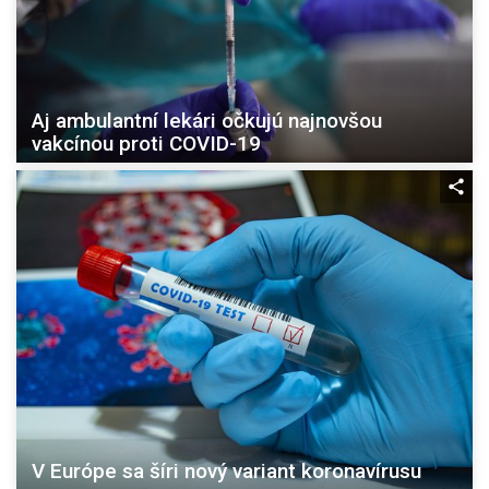
Aj ambulantní lekári očkujú najnovšou
vakcínou proti COVID-19
V Európe sa šíri nový variant koronavírusu