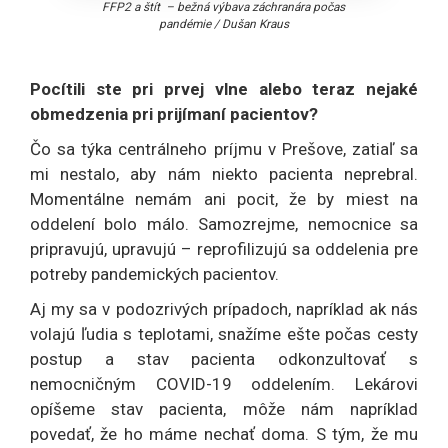
FFP2 a štít – bežná výbava záchranára počas
pandémie
/
Dušan Kraus
Pocítili ste pri prvej vlne alebo teraz nejaké
obmedzenia pri prijímaní pacientov?
Čo sa týka centrálneho príjmu v Prešove, zatiaľ sa
mi nestalo, aby nám niekto pacienta neprebral.
Momentálne nemám ani pocit, že by miest na
oddelení bolo málo. Samozrejme, nemocnice sa
pripravujú, upravujú – reprofilizujú sa oddelenia pre
potreby pandemických pacientov.
Aj my sa v podozrivých prípadoch, napríklad ak nás
volajú ľudia s teplotami, snažíme ešte počas cesty
postup a stav pacienta odkonzultovať s
nemocničným COVID-19 oddelením. Lekárovi
opíšeme stav pacienta, môže nám napríklad
povedať, že ho máme nechať doma. S tým, že mu